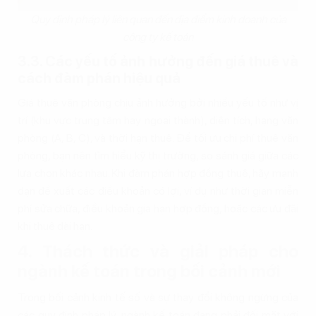
Quy định pháp lý liên quan đến địa điểm kinh doanh của
công ty kế toán
3.3. Các yếu tố ảnh hưởng đến giá thuê và
cách đàm phán hiệu quả
Giá thuê văn phòng chịu ảnh hưởng bởi nhiều yếu tố như vị
trí (khu vực trung tâm hay ngoại thành), diện tích, hạng văn
phòng (A, B, C), và thời hạn thuê. Để tối ưu chi phí thuê văn
phòng, bạn nên tìm hiểu kỹ thị trường, so sánh giá giữa các
lựa chọn khác nhau. Khi đàm phán hợp đồng thuê, hãy mạnh
dạn đề xuất các điều khoản có lợi, ví dụ như thời gian miễn
phí sửa chữa, điều khoản gia hạn hợp đồng, hoặc các ưu đãi
khi thuê dài hạn.
4. Thách thức và giải pháp cho
ngành kế toán trong bối cảnh mới
Trong bối cảnh kinh tế số và sự thay đổi không ngừng của
các quy định pháp lý, ngành kế toán đang phải đối mặt với