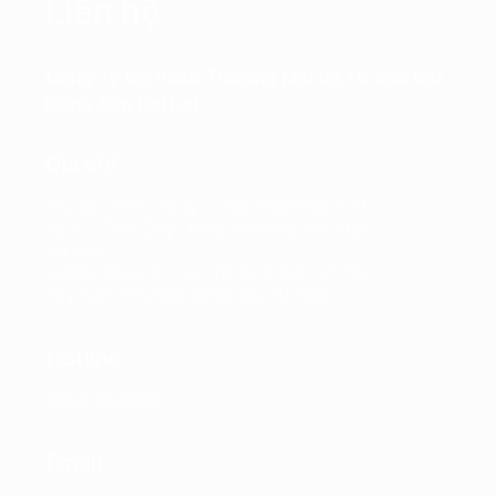
Liên hệ
Công Ty Cổ Phần Thương Mại Và Tư Vấn Bất
Động Sản Đại Lợi
Địa chỉ
Trụ sở chính: Tầng 7, Tòa nhà Charmvit,
số 117 Trần Duy Hưng, Phường Yên Hòa,
Hà Nội
VPĐD: Tầng 4, Tòa nhà Kinh Đô, số 292
Tây Sơn, Phường Đống Đa, Hà Nội
Hotline
0865.364.866
Email