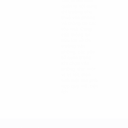
sản, nhiều năm
quản lý nội dung
thị trường cho
thuê văn phòng
và thông tin các
tòa nhà. Cung
cấp thông tin
hữu ích về thị
trường văn
phòng, các yếu
tố quan trọng
khi chọn văn
phòng như: một
vị trí tốt, diện
tích mặt sàn phù
hợp quy mô, tiện
ích…