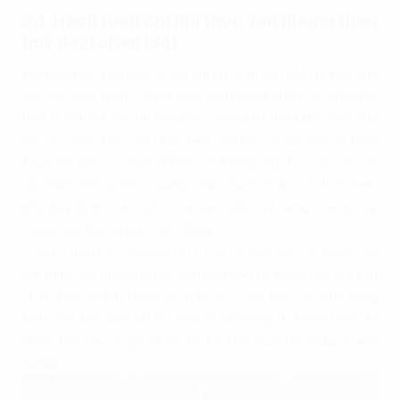
3.1. Hạch toán chi phí thuê văn phòng theo
quy định pháp luật
Để đảm bảo tính hợp lệ của chi phí, bạn cần nắm rõ các quy
định về hạch toán. Chi phí thuê văn phòng được coi là chi phí
hợp lệ nếu có đầy đủ hóa đơn, chứng từ theo quy định của
Bộ Tài chính. Bạn cần phân biệt các loại chi phí hợp lệ (tiền
thuê, phí dịch vụ, thuế GTGT) và không hợp lệ (ví dụ: chi phí
cá nhân không liên quan). Việc hạch toán có thể theo
phương pháp trả trước, trả sau hoặc trả hàng tháng, tùy
thuộc vào điều khoản hợp đồng.
Theo Thông tư 200/2014/TT-BTC của Bộ Tài chính, chi
phí thuê văn phòng được ghi nhận vào tài khoản chi phí sản
xuất, kinh doanh trong kỳ. Bạn cần đảm bảo có hợp đồng
thuê nhà, hóa đơn GTGT hợp lệ và chứng từ thanh toán để
được tính vào chi phí được trừ khi tính thuế thu nhập doanh
nghiệp.