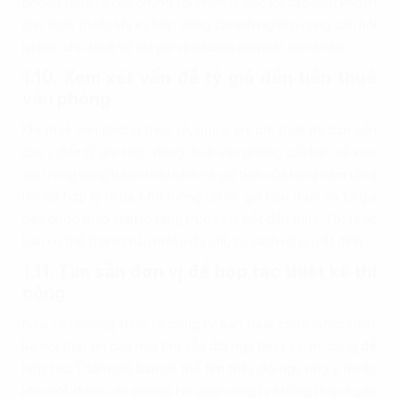
phòng thực tế của chúng tôi chính là đọc kỹ các điều khoản
cho thuê trước khi ký hợp đồng. Doanh nghiệp cũng cần hỏi
lại bên cho thuê về chi phí và các chi phí phát sinh khác.
1.10. Xem xét vấn đề tỷ giá đến tiền thuê
văn phòng
Khi thuê văn phòng thực tế, ngoài chi phí thuê thì bạn cần
chú ý đến tỷ giá. Hợp đồng thuê văn phòng của bạn sẽ kéo
dài trong vòng bao nhiêu năm và giá tiền của từng năm tăng
lên đã hợp lý chưa. Mọi thông tin về giá tiền thuê và tỷ giá
cần được thảo luận rõ ràng trước khi bắt đầu thuê. Tốt nhất
bạn có thể tham khảo nhiều địa chỉ, so sánh rồi quyết định.
1.11. Tìm sẵn đơn vị để hợp tác thiết kế thi
công
Nếu văn phòng thực tế công ty bạn thuê chưa được thiết
kế nội thất thì bạn nên tìm sẵn đội ngũ thiết kế thi công để
hợp tác. Thậm chí, bạn có thể tìm thấy đội ngũ ưng ý trước
khi chốt được văn phòng. Nó giúp công ty không bị quá gấp