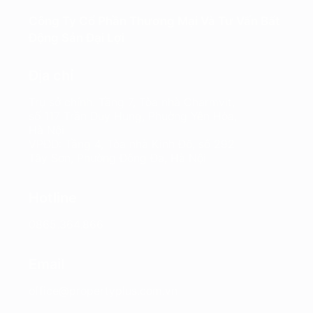
Công Ty Cổ Phần Thương Mại Và Tư Vấn Bất
Động Sản Đại Lợi
Địa chỉ
Trụ sở chính: Tầng 7, Tòa nhà Charmvit,
số 117 Trần Duy Hưng, Phường Yên Hòa,
Hà Nội
VPĐD: Tầng 4, Tòa nhà Kinh Đô, số 292
Tây Sơn, Phường Đống Đa, Hà Nội
Hotline
0865.364.866
Email
office@propertyplus.com.vn