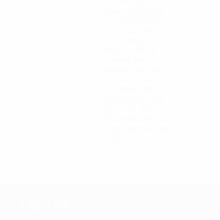
thị trường cho
thuê văn phòng
và thông tin các
tòa nhà. Cung
cấp thông tin
hữu ích về thị
trường văn
phòng, các yếu
tố quan trọng
khi chọn văn
phòng như: một
vị trí tốt, diện
tích mặt sàn phù
hợp quy mô, tiện
ích…
Liên hệ