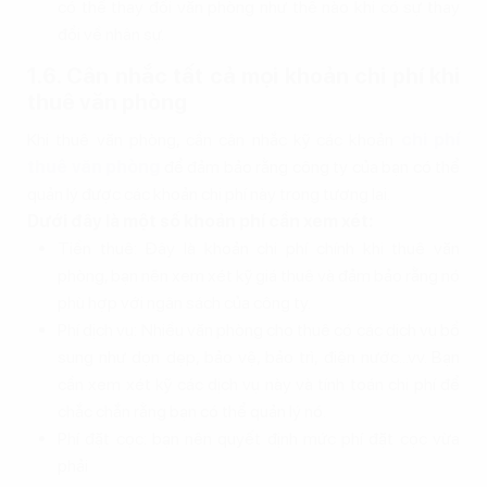
có thể thay đổi văn phòng như thế nào khi có sự thay
đổi về nhân sự.
1.6. Cân nhắc tất cả mọi khoản chi phí khi
thuê văn phòng
Khi thuê văn phòng, cần cân nhắc kỹ các khoản
chi phí
thuê văn phòng
để đảm bảo rằng công ty của bạn có thể
quản lý được các khoản chi phí này trong tương lai.
Dưới đây là một số khoản phí cần xem xét:
Tiền thuê: Đây là khoản chi phí chính khi thuê văn
phòng, bạn nên xem xét kỹ giá thuê và đảm bảo rằng nó
phù hợp với ngân sách của công ty.
Phí dịch vụ: Nhiều văn phòng cho thuê có các dịch vụ bổ
sung như dọn dẹp, bảo vệ, bảo trì, điện nước...vv. Bạn
cần xem xét kỹ các dịch vụ này và tính toán chi phí để
chắc chắn rằng bạn có thể quản lý nó.
Phí đặt cọc: bạn nên quyết định mức phí đặt cọc vừa
phải