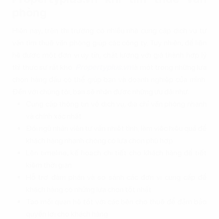
phòng
Hiện nay, trên thị trường có nhiều nhà cung cấp dịch vụ tư
vấn tìm thuê văn phòng giúp các công ty. Tuy nhiên, để liên
hệ được một đơn vị uy tín, chất lượng với giá thành hợp lý
thì thực sự rất khó.
Propertyplus.vn
là một trong những lựa
chọn hàng đầu có thể giúp bạn và doanh nghiệp của mình.
Đến với chúng tôi, bạn sẽ nhận được những ưu đãi như:
Cung cấp thông tin về dịch vụ, địa chỉ văn phòng nhanh
và chính xác nhất
Đội ngũ nhân viên tư vấn nhiệt tình, làm việc hiệu quả để
khách hàng nhanh chóng có lựa chọn phù hợp
Lên timeline, kế hoạch chi tiết cho khách hàng để tiết
kiệm thời gian
Hỗ trợ đàm phán và so sánh các đơn vị cung cấp để
khách hàng có những lựa chọn tốt nhất
Tạo mối quan hệ tốt với các bên cho thuê để đảm bảo
quyền lợi cho khách hàng