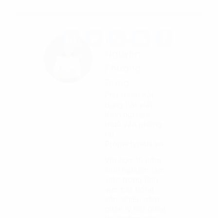
Tác giả
Nguyễn
Phương
Dung
Phụ trách nội
dung bài viết
Kinh nghiệm
thuê văn phòng
tại
Propertyplus.vn
Với hơn 10 năm
kinh nghiệm làm
việc trong lĩnh
vực bất động
sản, nhiều năm
quản lý nội dung