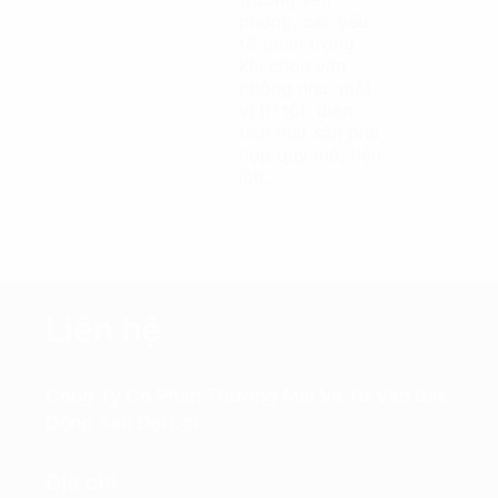
phòng, các yếu
tố quan trọng
khi chọn văn
phòng như: một
vị trí tốt, diện
tích mặt sàn phù
hợp quy mô, tiện
ích…
Liên hệ
Công Ty Cổ Phần Thương Mại Và Tư Vấn Bất
Động Sản Đại Lợi
Địa chỉ