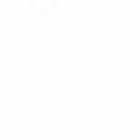
Phương
Dung
Phụ trách nội
dung bài viết
Kinh nghiệm
thuê văn phòng
tại
Propertyplus.vn
Với hơn 10 năm
kinh nghiệm làm
việc trong lĩnh
vực bất động
sản, nhiều năm
quản lý nội dung
thị trường cho
thuê văn phòng
và thông tin các
tòa nhà. Cung
cấp thông tin
hữu ích về thị
trường văn