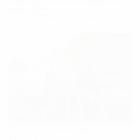
internet đầy đủ và hệ thống an ninh camera giám sát 24/7,
bảo vệ ngoài tòa nhà.
Địa chỉ: Số 221 Đội Cấn, Ba Đình, Hà Nội
Giá thuê: 9 - 11$/m2
Tòa nhà RU BLUE