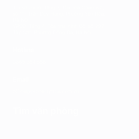
Trụ sở chính: Tầng 7, Tòa nhà Charmvit,
số 117 Trần Duy Hưng, Phường Yên Hòa,
Hà Nội
VPĐD: Tầng 4, Tòa nhà Kinh Đô, số 292
Tây Sơn, Phường Đống Đa, Hà Nội
Hotline
0865.364.866
Email
office@propertyplus.com.vn
Tìm văn phòng