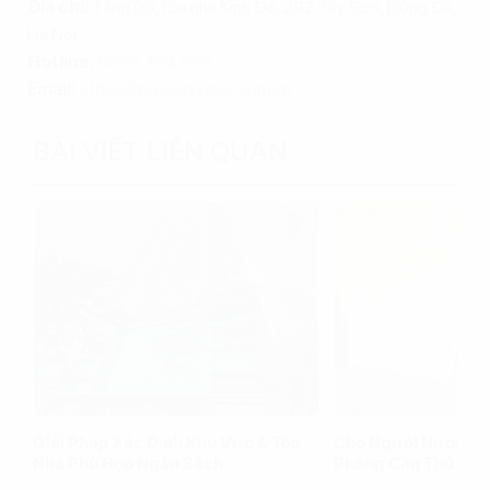
Địa chỉ:
Tầng 06, tòa nhà Kinh Đô, 292 Tây Sơn, Đống Đa,
Hà Nội
Hotline:
0865.364.866
Email:
office@propertyplus.com.vn
BÀI VIẾT LIÊN QUAN
Giải Pháp Xác Định Khu Vực & Tòa
Cho Người Nước Ng
Nhà Phù Hợp Ngân Sách
Phòng Cần Thủ Tục