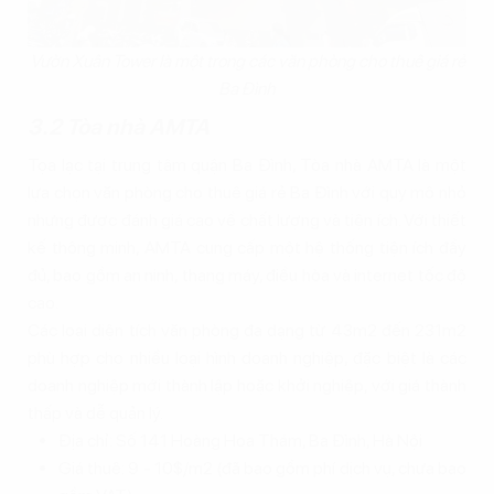
Vườn Xuân Tower là một trong các văn phòng cho thuê giá rẻ
Ba Đình
3.2 Tòa nhà AMTA
Tọa lạc tại trung tâm quận Ba Đình, Tòa nhà AMTA là một
lựa chọn văn phòng cho thuê giá rẻ Ba Đình với quy mô nhỏ
nhưng được đánh giá cao về chất lượng và tiện ích. Với thiết
kế thông minh, AMTA cung cấp một hệ thống tiện ích đầy
đủ, bao gồm an ninh, thang máy, điều hòa và internet tốc độ
cao.
Các loại diện tích văn phòng đa dạng từ 43m2 đến 231m2
phù hợp cho nhiều loại hình doanh nghiệp, đặc biệt là các
doanh nghiệp mới thành lập hoặc khởi nghiệp, với giá thành
thấp và dễ quản lý.
Địa chỉ: Số 141 Hoàng Hoa Thám, Ba Đình, Hà Nội
Giá thuê: 9 - 10$/m2 (đã bao gồm phí dịch vụ, chưa bao