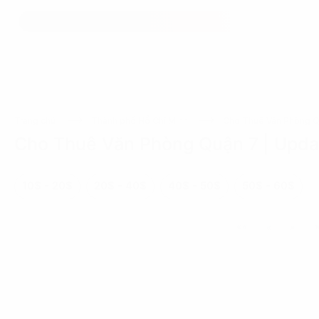
Trang chủ
Thành phố Hồ Chí Minh
Cho Thuê Văn Phòng Q
Cho Thuê Văn Phòng Quận 7
| Upd
10$ - 20$
20$ - 40$
40$ - 50$
50$ - 60$
««
«
»