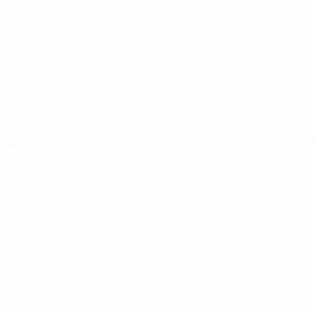
uận 7
ate 08/2026
Tìm the
»»