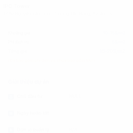
IPC Tower
1489 Nguyễn Văn Linh, Phường Tân Hưng, (Quận 7 cũ)
Khoảng giá
10-15$/m2
Phí dịch vụ
5$/m2
15-20$/m2
Tổng giá
(Đã bao gồm phí dịch vụ, chưa bao gồm VAT)
Giới thiệu dự án
Chủ đầu tư
NULL
Ngày hoàn tất
Đơn vị quản lý
N/A