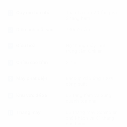
Quy mô toà nhà
Tòa nhà cao 20 tầng và
2 tầng hầm
Diện tích mỗi sàn
730m2/sàn
Điều hoà
Hệ thống máy lạnh
trung tâm Chiller
Chiều cao trần
2.7m
Máy phát điện
Backup đáp ứng 100%
công suất
Khu vực để xe
02 tầng hầm và xung
quanh toà nhà
Thang máy
03 thang máy Schindler
chở khách và 01 thang
chở hàng