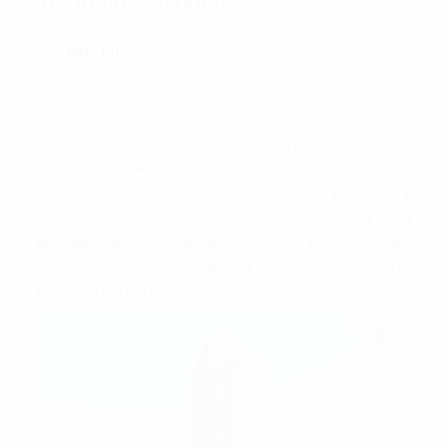
Thông tin văn phòng
Mục Lục
Cao ốc
IPC Tower
quận 7 được nhiều giới đầu tư và chủ
doanh nghiệp biết đến là nơi sở hữu nhiều thiết bị hiện đại,
dịch vụ tiện nghi, giúp giới văn phòng gia tăng cảm hứng
làm việc. Thêm vào đó, nhờ tọa lạc tại khu vực sôi động,
tấp nập, các doanh nghiệp tại đây có thể trải nghiệm
nhiều tiện ích ngoại khu hấp dẫn. Theo dõi bài viết sau để
biết thêm chi tiết về tòa nhà này nhé.