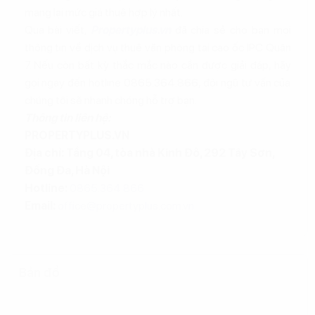
mang lại mức giá thuê hợp lý nhất.
Qua bài viết,
Propertyplus.vn
đã chia sẻ cho bạn mọi
thông tin về dịch vụ thuê văn phòng tại cao ốc IPC Quận
7. Nếu còn bất kỳ thắc mắc nào cần được giải đáp, hãy
gọi ngay đến hotline 0865.364.866, đội ngũ tư vấn của
chúng tôi sẽ nhanh chóng hỗ trợ bạn.
Thông tin liên hệ:
PROPERTYPLUS.VN
Địa chỉ: Tầng 04, tòa nhà Kinh Đô, 292 Tây Sơn,
Đống Đa, Hà Nội
Hotline:
0865.364.866
Email:
office@propertyplus.com.vn
Bản đồ