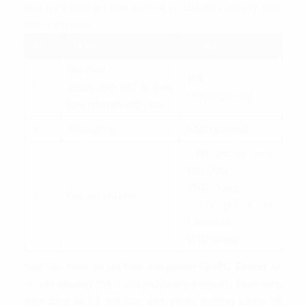
đây, lưu ý mức giá trên thực tế có thể thay đổi tùy theo
thời điểm thuê:
STT
Chi phí
Số tiền
Giá thuê
10$ -
1
(chưa gồm VAT & chưa
15$/m2/tháng
bao gồm phí dịch vụ)
2
Phí dịch vụ
5$/m2/tháng
- Phí giữ xe máy:
105.000
VNĐ/tháng
3
Các chi phí khác
- Phí giữ ô tô:
1.200.000
VNĐ/tháng
Như vậy, tổng chi phí thuê văn phòng tại
IPC Tower
sẽ
rơi vào khoảng 15$ - 20$/m2/tháng. Property Plus đồng
thời cũng sẽ hỗ trợ bạn đàm phán, thương lượng để