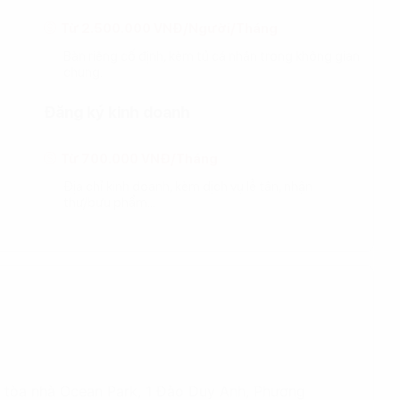
Từ 2.500.000 VNĐ/Người/Tháng
Bàn riêng cố định, kèm tủ cá nhân trong không gian
chung.
Đăng ký kinh doanh
Từ 700.000 VNĐ/Tháng
Địa chỉ kinh doanh, kèm dịch vụ lễ tân, nhận
thư/bưu phẩm...
2 tòa nhà Ocean Park, 1 Đào Duy Anh, Phương