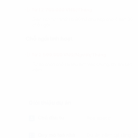
Từ 12.766.000 VNĐ/Tháng
Diện tích từ 11m2 tới 80m2 phù hợp cho 4 đến 30
chỗ ngồi
Chỗ ngồi linh hoạt
Từ 2.500.000 VNĐ/Người/Tháng
Tự do chọn chỗ tại khu làm việc chung, chi phí tiết
kiệm
Giới thiệu dự án
Chủ đầu tư
Ros space
Quy mô toà nhà
Dự án nằm tại tầng 1