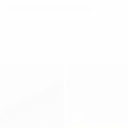
văn phòng tại Quận Đống Đa
Ros space Đào Duy Anh