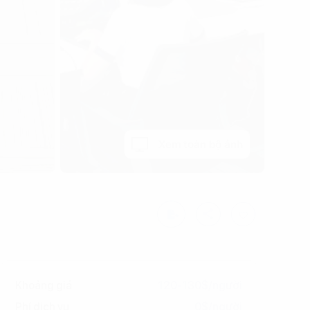
Xem toàn bộ ảnh
Khoảng giá
120-130$/người
Phí dịch vụ
0$/người