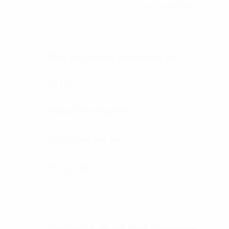
Mai, Đống Đa, Hà Nội
Tiện ích đã bao gồm trong giá
Lễ Tân
Yes
Điện & ĐIện Điều Hòa
Yes
Bàn và ghế làm việc
Yes
Trà và Cafe
Yes
Các khoản chi phí thuê văn phòng