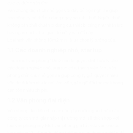
cực kỳ được săn đón.
Văn phòng diện tích nhỏ gọn với đầy đủ tiện nghi sẽ giúp
các công ty có thể sử dụng ngay sau khi thuê. Người thuê
không cần phải chuẩn bị dụng cụ, thiết bị cũng như nhân lực
hay ngân sách, thời gian để xử lý vấn đề này.
Loại hình văn phòng 10m2 mini là lựa chọn lý tưởng của:
1.1 Các doanh nghiệp nhỏ, startup
Thuê một văn phòng 10m2 mini là quyết định hợp lý cho
các doanh nghiệp nhỏ, startup có ít thành viên. Một văn
phòng chỉn chu nhỏ gọn sẽ giúp công ty giải quyết nhiều
vấn đề đi kèm như là nơi làm việc, gặp gỡ đối tác mà không
cần tốn nhiều chi phí.
1.2 Văn phòng đại diện
Văn phòng đại diện cho các công ty nước ngoài hoặc các
công ty con mới gia nhập thị trường mới sẽ thích hợp với
loại văn phòng này. Một văn phòng giá tốt vừa vặn cho số
lựa nhân sự 3 - 5 người đồng thời còn giúp doanh nghiệp dễ