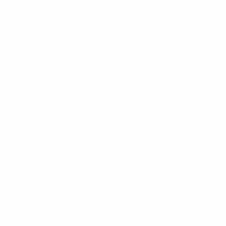
3. Đơn vị cho thuê văn phòng mini
diện tích 10m2 giá tốt
Nếu bạn đang tìm kiếm một đơn vị
cho thuê văn phòng
10m2
mini giá tốt thì đừng nên bỏ qua Property Plus nhé!
Property Plus đã hoạt động hơn 10 năm trong ngành cho
thuê văn phòng, nhà ở cho nhiều cá nhân, doanh nghiệp
trong ngoài nước.
Tại đây, người thuê sẽ được cam kết về uy tín cũng như
chất lượng dịch vụ của công ty. Khách hàng đi thuê văn
phòng sẽ được:
Hỗ trợ tư vấn tận tình để tìm được một văn phòng lý
tưởng đáp ứng nhu cầu sử dụng
Có nhiều lựa chọn với khả năng cung cấp đa dạng
phòng ốc chất lượng cao tại nhiều khu vực trung tâm
Trực tiếp ghé thăm văn phòng để khảo sát trước khi ký
kết hợp đồng thuê chính thức
Báo giá chi tiết, minh bạch với mức phí cực kỳ phải
chăng