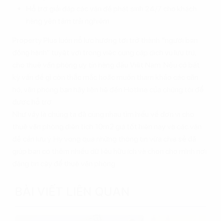
Hỗ trợ giải đáp các vấn đề phát sinh 24/7 cho khách
hàng yên tâm trải nghiệm
Property Plus luôn nỗ lực hướng tới trở thành “người bạn
đồng hành” tuyệt vời trong việc cung cấp dịch vụ lưu trú,
cho thuê văn phòng uy tín hàng đầu Việt Nam. Nếu có bất
kỳ vấn đề gì còn thắc mắc hoặc muốn tham khảo các căn
hộ, văn phòng bạn hãy liên hệ đến Hotline của chúng tôi để
được hỗ trợ.
Như vậy là chúng ta đã cùng nhau tìm hiểu về đơn vị cho
thuê văn phòng diện tích 10m2 giá tốt hiện nay và các vấn
đề cần lưu ý. Hy vọng qua những thông tin vừa chia sẻ đã
giúp bạn có thêm nhiều dữ liệu hữu ích và chọn cho mình nơi
đáng tin cậy để thuê văn phòng.
BÀI VIẾT LIÊN QUAN