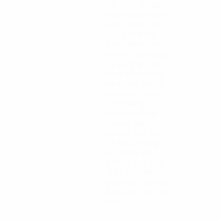
Với hơn 10 năm
kinh nghiệm làm
việc trong lĩnh
vực bất động
sản, nhiều năm
quản lý nội dung
thị trường cho
thuê văn phòng
và thông tin các
tòa nhà. Cung
cấp thông tin
hữu ích về thị
trường văn
phòng, các yếu
tố quan trọng
khi chọn văn
phòng như: một
vị trí tốt, diện
tích mặt sàn phù
hợp quy mô, tiện
ích…