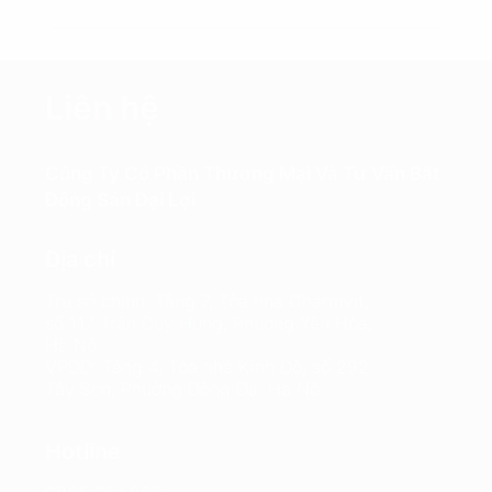
Liên hệ
Công Ty Cổ Phần Thương Mại Và Tư Vấn Bất
Động Sản Đại Lợi
Địa chỉ
Trụ sở chính: Tầng 7, Tòa nhà Charmvit,
số 117 Trần Duy Hưng, Phường Yên Hòa,
Hà Nội
VPĐD: Tầng 4, Tòa nhà Kinh Đô, số 292
Tây Sơn, Phường Đống Đa, Hà Nội
Hotline