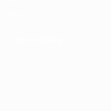
0865.364.866
Email
office@propertyplus.com.vn
Tìm văn phòng