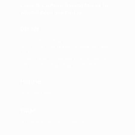
Công Ty Cổ Phần Thương Mại Và Tư
Vấn Bất Động Sản Đại Lợi
Địa chỉ
Trụ sở chính: Tầng 7, Tòa nhà Charmvit,
số 117 Trần Duy Hưng, Phường Yên Hòa,
Hà Nội
VPĐD: Tầng 4, Tòa nhà Kinh Đô, số 292
Tây Sơn, Phường Đống Đa, Hà Nội
Hotline
0865.364.866
Email
office@propertyplus.com.vn