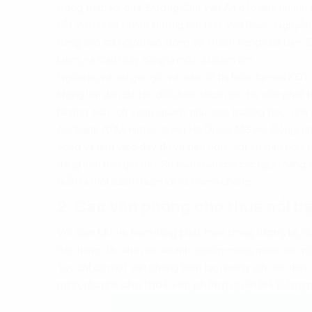
trong thập kỷ qua. Đường Chu Văn An bắc qua nhánh 
cắt với nhiều tuyến đường lớn như Vạn Phúc, Nguyễn
dàng cho cả người lao động và khách hàng của bạn. Đ
Liêm, và Cầu Giấy cũng là một ưu điểm lớn.
Ngoài ra, với sự gần gũi với các đô thị hiện đại như 
lượng lớn dân cư, tạo điều kiện thuận lợi cho việc phát t
Những tiện ích xung quanh như các trường học, nhà 
Agribank ATM, Hotel Jewel Ha Dong, MB Hà Đông, nh
sống và làm việc đầy đủ và tiện nghi. Với sự tiện nghi
dàng hơn bao giờ hết. Sự hiện diện của các ngân hàng v
diễn ra một cách thuận lợi và nhanh chóng.
2. Các văn phòng cho thuê nổi b
Với cam kết và tiềm năng phát triển trong tương lai
đến hàng đầu cho mọi doanh nghiệp mong muốn có một k
Tuy chỉ có một văn phòng hiện tại, nhưng với các tiện í
minh, tòa nhà
cho thuê văn phòng quận Hà Đông
n