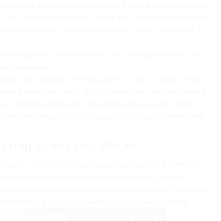
sông Nhuệ, chạy cắt ngang quận Hà Đông và song song, giao
 Trãi, Tố Hữu khiến việc di chuyển đến văn phòng trở nên dễ
ồng thời, vị trí kết nối với các quận như Thanh Xuân, Nam Từ
KĐT An Hưng và KĐT Himlam Văn Phú, khu vực này còn thu hút một
riển kinh doanh.
hàng, quán cà phê, và khách sạn như: Kay - Drinks Coffee,
à hàng Milen Bay… cũng đều góp phần tạo ra một môi trường
 này, việc đón tiếp đối tác hoặc khách hàng từ xa sẽ trở nên dễ
à chi nhánh trong khu vực cũng giúp cho các giao dịch tài chính
ật trên đường Chu Văn An
, đường Chu Văn An sẽ không ngừng phấn đấu để trở thành điểm
hông gian làm việc tốt nhất tại quận Hà Đông, Hà Nội.
ch và dịch vụ chất lượng, không gian rộng rãi và thiết kế thông
ày sẽ đáp ứng được mọi nhu cầu làm việc của khách hàng.