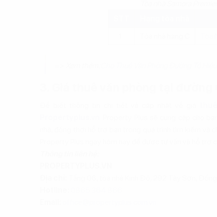
Tòa nhà Samora Premier
STT
Hạng tòa nhà
1.
Tòa nhà hạng C
Tòa 
=> Xem thêm:
Cho Thuê Văn Phòng Đường Tô Hiệu
3. Giá thuê văn phòng tại đường
Để biết thông tin chi tiết và cập nhật về giá
thuê
Propertyplus.vn
. Property Plus sẽ cung cấp cho bạ
nhà, đồng thời hỗ trợ bạn trong quá trình tìm kiếm và 
Property Plus ngay hôm nay để được tư vấn và hỗ trợ ch
Thông tin liên hệ:
PROPERTYPLUS.VN
Địa chỉ:
Tầng 06, tòa nhà Kinh Đô, 292 Tây Sơn, Đống
Hotline:
0865.364.866
Email:
office@propertyplus.com.vn