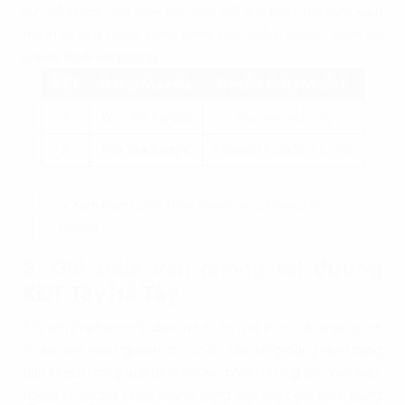
cụ thể. Đồng thời diện tích chia cắt linh hoạt tạo điều kiện
thuận lợi cho khách hàng trong việc setup và tiết kiệm chi
phí khi thuê văn phòng.
STT
Hạng tòa nhà
Danh sách tòa nhà
1
Tòa nhà hạng B
Starlake Hồ Tây
2
Tòa nhà hạng C
Tòa nhà Ecolife Tây Hồ
=> Xem thêm:
Cho Thuê Văn Phòng Đường Phú
Thượng
3. Giá thuê văn phòng tại đường
KĐT Tây Hồ Tây
Propertyplus.vn
là đơn vị tư vấn cho thuê văn phòng với
nhiều năm kinh nghiệm, chúng tôi sẵn sàng đồng hành cùng
quý khách trong quá trình tìm kiếm văn phòng làm việc hiện
đại và lý tưởng. Dưới đây là bảng cập nhật giá thuê trung