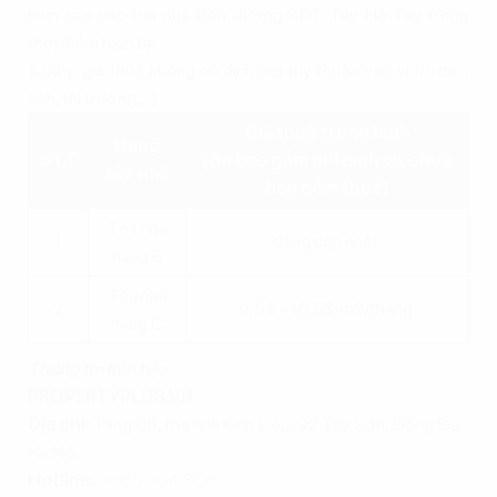
bình của các tòa nhà trên đường KĐT Tây Hồ Tây trong
thời điểm hiện tại:
(Lưu ý: giá thuê không cố định mà tùy thuộc vào vị trí, diện
tích, thị trường,...)
Giá thuê trung bình
Hạng
STT
(đã bao gồm phí dịch vụ, chưa
tòa nhà
bao gồm thuế)
Tòa nhà
1.
đang cập nhật
hạng B
Tòa nhà
2
9,5$ - 10,5$/m2/tháng
hạng C
Thông tin liên hệ:
PROPERTYPLUS.VN
Địa chỉ:
Tầng 06, tòa nhà Kinh Đô, 292 Tây Sơn, Đống Đa,
Hà Nội
Hotline:
0865.364.866