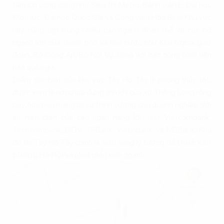
tiện ích công cộng như Siêu thị Metro, Bệnh viện E, Đại học
Điện lực, Đại học Quốc Gia và Công viên Hòa Bình. Khu vực
này cũng tập trung nhiều ban ngành đoàn thể và các bộ
ngành lớn của thành phố và nhà nước như Khu Ngoại giao
đoàn, Bộ Công An, Bộ Nội Vụ, cùng với các công trình văn
hóa quốc gia.
Điểm đặc biệt của khu vực Tây Hồ Tây là phong thủy tốt,
được xem là nơi chứa đựng linh khí của xứ Thăng Long rồng
bay, hứa hẹn mang lại sự thịnh vượng cho doanh nghiệp. Với
sự hiện diện của các ngân hàng lớn như Vietcombank,
Techcombank, BIDV, TPBank, Vietinbank, và MBBank, Khu
đô thị Tây Hồ Tây chính là vị trí vàng lý tưởng để
thuê văn
phòng Hà Nội
và phát triển kinh doanh.