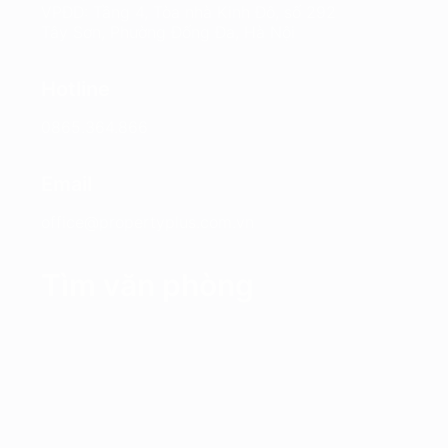
VPĐD: Tầng 4, Tòa nhà Kinh Đô, số 292
Tây Sơn, Phường Đống Đa, Hà Nội
Hotline
0865.364.866
Email
office@propertyplus.com.vn
Tìm văn phòng