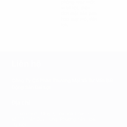
phòng như: một
vị trí tốt, diện
tích mặt sàn phù
hợp quy mô, tiện
ích…
Liên hệ
Công Ty Cổ Phần Thương Mại Và Tư Vấn Bất
Động Sản Đại Lợi
Địa chỉ
Trụ sở chính: Tầng 7, Tòa nhà Charmvit,
số 117 Trần Duy Hưng, Phường Yên Hòa,
Hà Nội