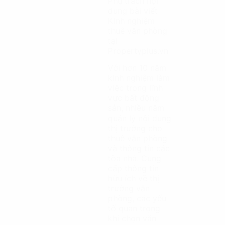
Phụ trách nội
dung bài viết
Kinh nghiệm
thuê văn phòng
tại
Propertyplus.vn
Với hơn 10 năm
kinh nghiệm làm
việc trong lĩnh
vực bất động
sản, nhiều năm
quản lý nội dung
thị trường cho
thuê văn phòng
và thông tin các
tòa nhà. Cung
cấp thông tin
hữu ích về thị
trường văn
phòng, các yếu
tố quan trọng
khi chọn văn