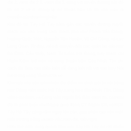
đai 2, vành đai 2.5, vành đai 3, cùng với tuyến đường sắt đô
thị số 2 và 4, mang lại sự thuận tiện tối đa cho việc di
chuyển của doanh nghiệp.
Khu đô thị Tây Hồ Tây nằm gần các tuyến đường huyết
mạch nối vào trung tâm thành phố như Phạm Văn Đồng,
Hoàng Quốc Việt, Nguyễn Văn Huyên, Võ Chí Công, và Lạc
Long Quân. Từ đây, việc di chuyển đến các quận lân cận như
Ba Đình, Cầu Giấy, Nam Từ Liêm, Hà Đông, hay thậm chí
Hoàn Kiếm trở nên vô cùng thuận tiện. Cầu Nhật Tân chỉ
cách đó 1km, tạo điều kiện dễ dàng kết nối với sân bay Nội
Bài trong vòng 15 phút lái xe.
Khu vực này còn gần nhiều địa điểm vui chơi giải trí nổi tiếng
như Công viên nước Hồ Tây, Làng hoa đào Nhật Tân, Công
viên Hòa Bình, và Công viên Nghĩa Đô. Bên cạnh đó, các khu
đô thị phát triển như Ngoại giao đoàn, CT Nghĩa Đô, và KĐT
Tây Hồ Tây cũng nằm ngay lân cận, góp phần tạo nên một
môi trường sống và làm việc hiện đại, tiện nghi.
Hơn thế nữa, xung quanh khu vực Tây Hồ Tây có rất nhiều