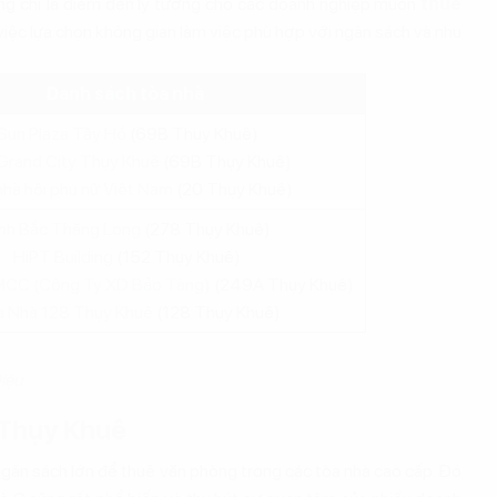
ông chỉ là điểm đến lý tưởng cho các doanh nghiệp muốn
thuê
 việc lựa chọn không gian làm việc phù hợp với ngân sách và nhu
Danh sách tòa nhà
Sun Plaza Tây Hồ
(69B Thụy Khuê)
Grand City Thụy Khuê
(69B Thụy Khuê)
nhà hội phụ nữ Việt Nam
(20 Thụy Khuê)
inh Bắc Thăng Long
(278 Thụy Khuê)
HiPT Building
(152 Thụy Khuê)
CC (Công Ty XD Bảo Tàng)
(249A Thụy Khuê)
 Nhà 128 Thụy Khuê
(128 Thụy Khuê)
iệu
 Thụy Khuê
ngân sách lớn để thuê văn phòng trong các tòa nhà cao cấp. Đó