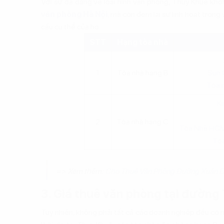
Với sự đa dạng về loại hình văn phòng, Thụy Khuê kh
văn phòng Hà Nội
, mà còn đem lại sự linh hoạt trong
cầu cụ thể của họ.
STT
Hạng tòa nhà
1
Tòa nhà hạng B
Sun 
Tòa 
K
2
Tòa nhà hạng C
Tòa Nhà HCM
Tòa
=> Xem thêm:
Cho Thuê Văn Phòng Đường Xuân D
3. Giá thuê văn phòng tại đường
Tuy nhiên, không phải tất cả các doanh nghiệp đều có 