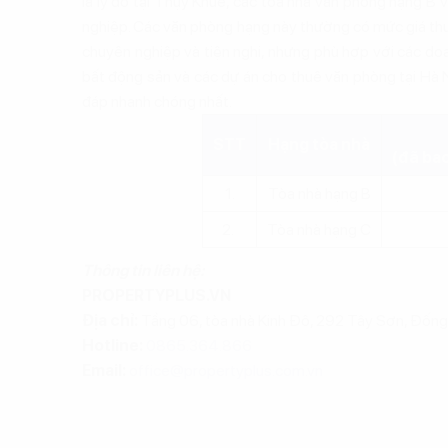
là lý do tại Thụy Khuê, các tòa nhà văn phòng hạng B 
nghiệp. Các văn phòng hạng này thường có mức giá thu
chuyên nghiệp và tiện nghi, nhưng phù hợp với các do
bất động sản và các dự án cho thuê văn phòng tại Hà N
đáp nhanh chóng nhất.
STT
Hạng tòa nhà
(đã bao
1.
Tòa nhà hạng B
2.
Tòa nhà hạng C
Thông tin liên hệ:
PROPERTYPLUS.VN
Địa chỉ:
Tầng 06, tòa nhà Kinh Đô, 292 Tây Sơn, Đống
Hotline:
0865.364.866
Email:
office@propertyplus.com.vn