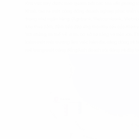
Khu vực này được bao quanh bởi các tòa văn phòng l
Khuê, tạo ra một cộng đồng doanh nghiệp phát triển v
trọng như ngân hàng (Agribank, Vietcombank, Vietin
khu mua sắm, đảm bảo đáp ứng mọi nhu cầu của nhân v
Với những lợi thế về vị trí, cơ sở hạ tầng và tiện ích
kiếm một môi trường làm việc hiện đại, năng động và h
mẽ trong một cộng đồng kinh doanh sôi động và đầy t