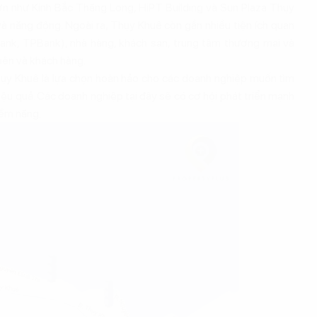
ớn như Kinh Bắc Thăng Long, HiPT Building và Sun Plaza Thụy
à năng động. Ngoài ra, Thụy Khuê còn gần nhiều tiện ích quan
bank, TPBank), nhà hàng, khách sạn, trung tâm thương mại và
iên và khách hàng.
, Thụy Khuê là lựa chọn hoàn hảo cho các doanh nghiệp muốn tìm
iệu quả. Các doanh nghiệp tại đây sẽ có cơ hội phát triển mạnh
iềm năng.