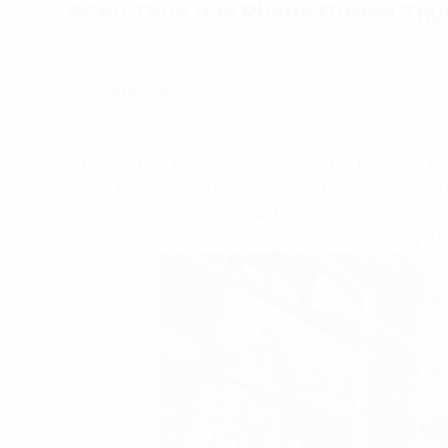
#Cho Thuê Văn Phòng Đường Thụy
Mục Lục
Đường Thụy Khuê nằm tại quận Tây Hồ, thành phố Hà 
nhất khu vực phía Tây thủ đô. Với vị trí đắc địa, kết n
trọng như Võ Chí Công, Lạc Long Quân và Nguyễn Hoà
kiếm tòa nhà
cho thuê văn phòng đường Thụy K