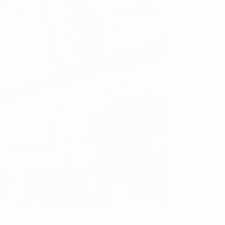
d City Thụy Khuê số 69B Thụy Khuê