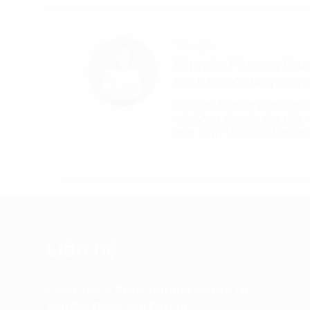
Tác giả
Nguyễn Phương Du
Phụ trách nội dung bài vi
Với hơn 10 năm kinh nghi
và thông tin các tòa nhà.
một vị trí tốt, diện tích 
Liên hệ
Công Ty Cổ Phần Thương Mại Và Tư
Vấn Bất Động Sản Đại Lợi