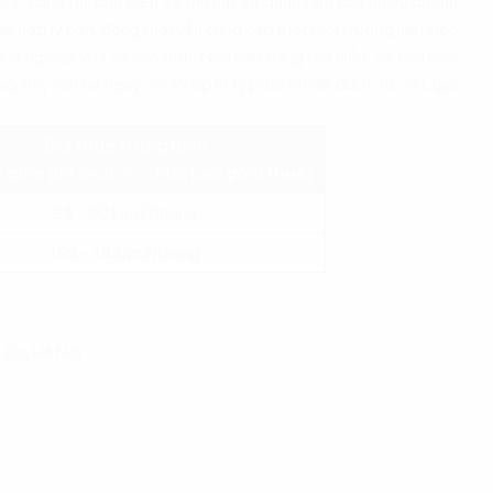
và C cũng rất phổ biến và thu hút sự quan tâm của nhiều doanh
ê hợp lý hơn, đồng thời vẫn cung cấp một môi trường làm việc
anh nghiệp vừa và nhỏ hơn. Nếu bạn đang tìm hiểu về tình hình
ội hãy liên hệ ngay với
Propertyplus.vn
để được tư vấn, giải
Giá thuê trung bình
 gồm phí dịch vụ, chưa bao gồm thuế)
9$ - 20$/m2/tháng
10$ - 14$/m2/tháng
 Đa, Hà Nội