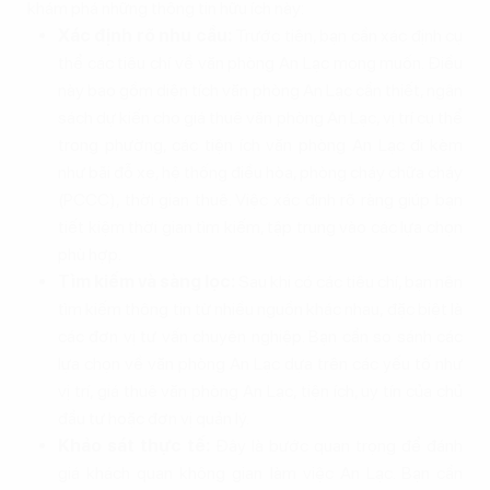
khám phá những thông tin hữu ích này:
Xác định rõ nhu cầu:
Trước tiên, bạn cần xác định cụ
thể các tiêu chí về văn phòng An Lạc mong muốn. Điều
này bao gồm diện tích văn phòng An Lạc cần thiết, ngân
sách dự kiến cho giá thuê văn phòng An Lạc, vị trí cụ thể
trong phường, các tiện ích văn phòng An Lạc đi kèm
như bãi đỗ xe, hệ thống điều hòa, phòng cháy chữa cháy
(PCCC), thời gian thuê. Việc xác định rõ ràng giúp bạn
tiết kiệm thời gian tìm kiếm, tập trung vào các lựa chọn
phù hợp.
Tìm kiếm và sàng lọc:
Sau khi có các tiêu chí, bạn nên
tìm kiếm thông tin từ nhiều nguồn khác nhau, đặc biệt là
các đơn vị tư vấn chuyên nghiệp. Bạn cần so sánh các
lựa chọn về văn phòng An Lạc dựa trên các yếu tố như
vị trí, giá thuê văn phòng An Lạc, tiện ích, uy tín của chủ
đầu tư hoặc đơn vị quản lý.
Khảo sát thực tế:
Đây là bước quan trọng để đánh
giá khách quan không gian làm việc An Lạc. Bạn cần