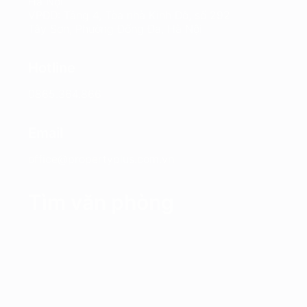
Hà Nội
VPĐD: Tầng 4, Tòa nhà Kinh Đô, số 292
Tây Sơn, Phường Đống Đa, Hà Nội
Hotline
0865.364.866
Email
office@propertyplus.com.vn
Tìm văn phòng