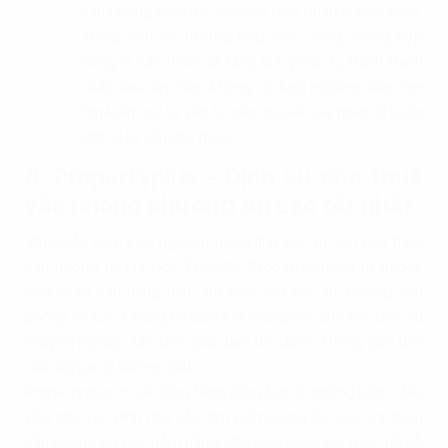
văn phòng tuân thủ các quy định pháp lý hiện hành.
Trong một số trường hợp, việc công chứng hợp
đồng là cần thiết để tăng tính pháp lý, tránh tranh
chấp sau này. Nếu không có kinh nghiệm, bạn nên
tìm kiếm sự tư vấn từ các chuyên gia pháp lý hoặc
đơn vị tư vấn cho thuê.
4. Propertyplus - Dịch vụ cho thuê
văn phòng phường An Lạc tốt nhất
Với nhiều năm kinh nghiệm trong lĩnh vực tư vấn cho thuê
văn phòng tại Hà Nội, TP.HCM, Propertyplus.vn tự hào là
đơn vị tư vấn hàng đầu, am hiểu sâu sắc thị trường văn
phòng An Lạc. Chúng tôi cam kết mang đến cho bạn dịch vụ
chuyên nghiệp, tận tâm, giúp bạn tìm được không gian làm
việc An Lạc lý tưởng nhất.
Propertyplus.vn sẽ đồng hành cùng bạn từ những bước đầu
tiên như xác định nhu cầu, tìm kiếm, sàng lọc các lựa chọn
văn phòng An Lạc tiềm năng, đến việc khảo sát thực tế, hỗ