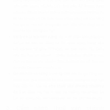
viên cảnh quan, hồ điều tiết rộng gần 3,7 hecta, cùng
với việc đầu tư vào hệ thống trường học mới. Những dự
án này không chỉ cải thiện chất lượng sống mà còn nâng
cao giá trị của bất động sản, thúc đẩy tiềm năng phát
triển An Lạc trong dài hạn.
Vai trò kết nối liên vùng
: Với vị trí chiến lược, phường
An Lạc sẽ tiếp tục đóng vai trò quan trọng trong việc
kết nối kinh tế giữa TP.HCM, các tỉnh miền Tây. Điều
này thu hút các doanh nghiệp logistics, thương mại,
dịch vụ, tạo ra nhu cầu ổn định cho thuê trụ sở An Lạc,
thuê địa điểm làm việc An Lạc.
Đô thị hóa và tăng trưởng dân số:
Sự gia tăng dân
số cơ học, quá trình đô thị hóa nhanh chóng sẽ tiếp tục
thúc đẩy nhu cầu về
cho thuê văn phòng phường
An Lạc
. Điều này tạo ra một thị trường văn phòng An
Lạc sôi động, đầy tiềm năng sinh lời cho các nhà đầu tư.
3. Cẩm nang thuê văn phòng