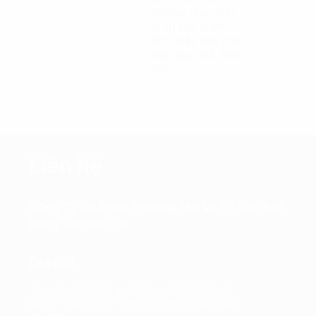
phòng như: một
vị trí tốt, diện
tích mặt sàn phù
hợp quy mô, tiện
ích…
Liên hệ
Công Ty Cổ Phần Thương Mại Và Tư Vấn Bất
Động Sản Đại Lợi
Địa chỉ
Trụ sở chính: Tầng 7, Tòa nhà Charmvit,
số 117 Trần Duy Hưng, Phường Yên Hòa,