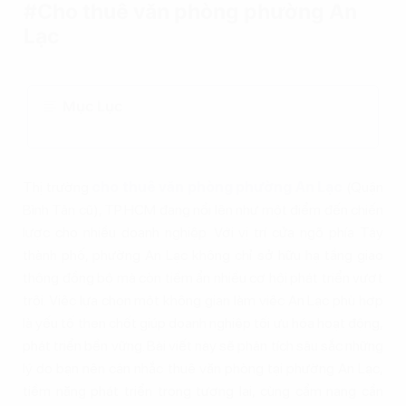
#Cho thuê văn phòng phường An
Lạc
Mục Lục
Thị trường
cho thuê văn phòng phường An Lạc
(Quận
Bình Tân cũ), TP.HCM đang nổi lên như một điểm đến chiến
lược cho nhiều doanh nghiệp. Với vị trí cửa ngõ phía Tây
thành phố, phường An Lạc không chỉ sở hữu hạ tầng giao
thông đồng bộ mà còn tiềm ẩn nhiều cơ hội phát triển vượt
trội. Việc lựa chọn một không gian làm việc An Lạc phù hợp
là yếu tố then chốt giúp doanh nghiệp tối ưu hóa hoạt động,
phát triển bền vững. Bài viết này sẽ phân tích sâu sắc những
lý do bạn nên cân nhắc thuê văn phòng tại phường An Lạc,
tiềm năng phát triển trong tương lai, cùng cẩm nang cần