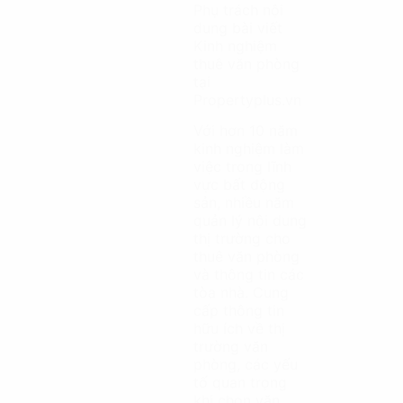
Phụ trách nội
dung bài viết
Kinh nghiệm
thuê văn phòng
tại
Propertyplus.vn
Với hơn 10 năm
kinh nghiệm làm
việc trong lĩnh
vực bất động
sản, nhiều năm
quản lý nội dung
thị trường cho
thuê văn phòng
và thông tin các
tòa nhà. Cung
cấp thông tin
hữu ích về thị
trường văn
phòng, các yếu
tố quan trọng
khi chọn văn