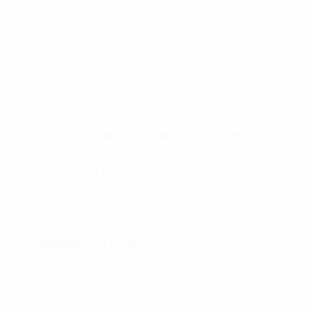
trợ đàm phán hợp đồng thuê văn phòng. Chúng tôi hiểu rõ
những thách thức khi thuê mặt bằng An Lạc, luôn nỗ lực để
đảm bảo quyền lợi của bạn, giúp quá trình này diễn ra nhanh
chóng, hiệu quả, minh bạch. Hãy để
Propertyplus.vn
trở
thành đối tác tin cậy, giúp bạn kiến tạo một địa điểm kinh
doanh An Lạc vững chắc, sẵn sàng cho mọi thành công.
Để khám phá thêm về thị trường văn phòng An Lạc, các giải
pháp
cho thuê văn phòng phường An Lạc
tối ưu, bạn
có thể tham khảo thêm các chủ đề liên quan về quy hoạch
đô thị, tiềm năng kinh tế khu vực, các kinh nghiệm quản lý
văn phòng hiệu quả.
THÔNG TIN LIÊN HỆ:
PROPERTYPLUS.VN
Địa chỉ: Tầng 06, tòa nhà Kinh Đô, 292 Tây Sơn, Đống
Đa, Hà Nội
Hotline: 0865.364.866