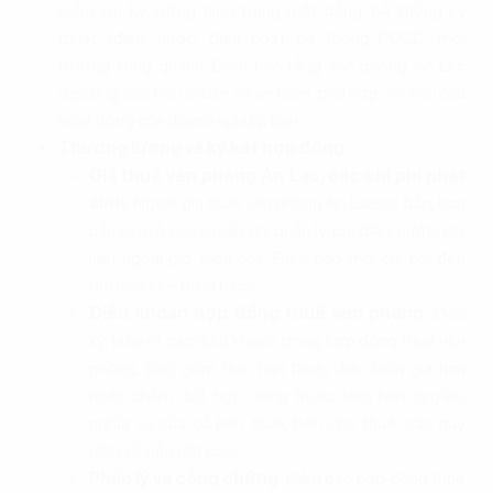
kiểm tra kỹ lưỡng hiện trạng mặt bằng, hệ thống kỹ
thuật (điện, nước, điều hòa), hệ thống PCCC, môi
trường xung quanh. Đảm bảo rằng văn phòng An Lạc
đáp ứng các tiêu chuẩn về an toàn, phù hợp với nhu cầu
hoạt động của doanh nghiệp bạn.
Thương lượng và ký kết hợp đồng:
Giá thuê văn phòng An Lạc, các chi phí phát
sinh:
Ngoài giá thuê văn phòng An Lạc cơ bản, bạn
cần làm rõ các khoản phí quản lý, phí điện, nước, phí
làm ngoài giờ (nếu có). Đảm bảo mọi chi phí đều
được liệt kê minh bạch.
Điều khoản hợp đồng thuê văn phòng
: Đọc
kỹ, hiểu rõ các điều khoản trong hợp đồng thuê văn
phòng, bao gồm thời hạn thuê, điều kiện gia hạn
hoặc chấm dứt hợp đồng trước thời hạn, quyền,
nghĩa vụ của cả bên thuê, bên cho thuê, các quy
định về tiền đặt cọc.
Pháp lý và công chứng
: Đảm bảo hợp đồng thuê