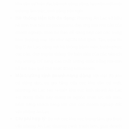
khu dân cư hiện đại, tiện ích công cộng, tạo nên một môi
trường làm việc, sinh sống tiện nghi.
Hệ thống tiện ích đa dạng:
Phường An Lạc sở hữu
hệ sinh thái tiện ích phong phú, đáp ứng mọi nhu cầu của
doanh nghiệp, nhân sự. Bạn dễ dàng tiếp cận các trung
tâm thương mại lớn như AEON Mall Bình Tân, siêu thị
Big C An Lạc, cùng với hệ thống bệnh viện, trường học
các cấp, chợ truyền thống. Sự hiện diện của các tiện ích
này không chỉ nâng cao chất lượng cuộc sống mà còn
hỗ trợ hiệu quả cho hoạt động kinh doanh.
Môi trường kinh doanh năng động
: Với mật độ dân
cư đông đúc, sự gia tăng của các khu dân cư mới,
phường An Lạc tạo ra một khu vực kinh doanh An Lạc
sôi động. Điều này mang lại nguồn nhân lực dồi dào,
tiềm năng khách hàng lớn cho các doanh nghiệp đặt
văn phòng An Lạc.
Chi phí hợp lý:
So với các khu vực trung tâm, giá thuê
văn phòng An Lạc thường cạnh tranh hơn, giúp doanh