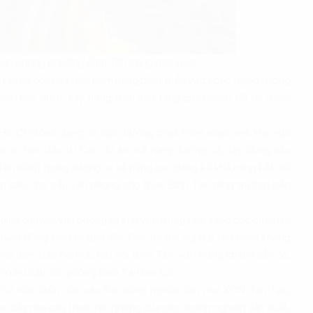
văn phòng phường Bình Tân trong tương lai
 tại mà còn hứa hẹn tiềm năng phát triển vượt bậc trong tương
 Điều này được xây dựng trên nền tảng quy hoạch đô thị chiến
Hồ Chí Minh đang có định hướng phát triển mạnh mẽ khu vực
ợc ưu tiên đầu tư. Các dự án mở rộng đường sá, xây dựng cầu
Tân Kiên) trong tương lai sẽ nâng cao đáng kể khả năng kết nối
ộng sản, nhu cầu văn phòng cho thuê Bình Tân tăng trưởng bền
ịch chuyển văn phòng từ khu vực trung tâm sang các quận lân
g biến động kinh tế gần đây. Các doanh nghiệp tìm kiếm không
vẫn đảm bảo tiện ích, kết nối. Bình Tân, với những lợi thế sẵn có,
a nhu cầu văn phòng Bình Tân liên tục.
Sự hiện diện của các khu công nghiệp lớn như KCN Tân Tạo,
úc đẩy nhu cầu thuê văn phòng của các doanh nghiệp sản xuất,