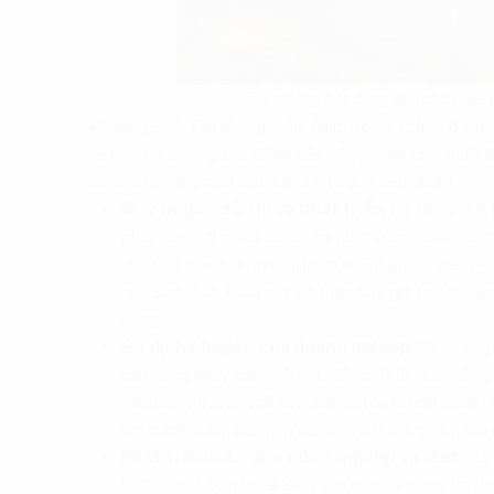
Tiềm năng bất động sản cho thuê 
Phường Bình Tân không chỉ là điểm đến lý tưởng ở hiện
lai cho thị trường bất động sản văn phòng cho thuê.
lược, xu hướng dịch chuyển kinh tế đầy tiềm năng.
Quy hoạch đô thị và phát triển hạ tầng:
TP. 
phía Tây, với nhiều dự án hạ tầng trọng điểm đư
vượt, đặc biệt là tuyến Metro số 3a (Bến Thành – 
của Bình Tân. Điều này sẽ thúc đẩy giá trị bất đ
vững.
Sự dịch chuyển của doanh nghiệp:
Xu hướng d
cận đang ngày càng rõ nét, đặc biệt là sau nhữn
gian làm việc rộng rãi hơn, chi phí tối ưu hơn nhưng 
trở thành điểm đến hấp dẫn cho xu hướng này, tạo r
Phát triển các khu công nghiệp và dịch vụ:
KCN Vĩnh Lộc gần kề Bình Tân cũng là động lực th