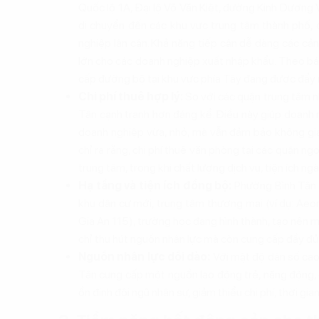
Quốc lộ 1A, Đại lộ Võ Văn Kiệt, đường Kinh Dương V
di chuyển đến các khu vực trung tâm thành phố, 
nghiệp lân cận. Khả năng tiếp cận dễ dàng các cả
lớn cho các doanh nghiệp xuất nhập khẩu. Theo b
cấp đường bộ tại khu vực phía Tây đang được đẩy mạ
Chi phí thuê hợp lý:
So với các quận trung tâm n
Tân cạnh tranh hơn đáng kể. Điều này giúp doanh ng
doanh nghiệp vừa, nhỏ, mà vẫn đảm bảo không gia
chỉ ra rằng, chi phí thuê văn phòng tại các quận 
trung tâm, trong khi chất lượng dịch vụ, tiện ích ng
Hạ tầng và tiện ích đồng bộ:
Phường Bình Tân 
khu dân cư mới, trung tâm thương mại (ví dụ: Aeon
Gia An 115), trường học đang hình thành, tạo nên m
chỉ thu hút nguồn nhân lực mà còn cung cấp đầy đủ 
Nguồn nhân lực dồi dào:
Với mật độ dân số cao,
Tân cung cấp một nguồn lao động trẻ, năng động,
ổn định đội ngũ nhân sự, giảm thiểu chi phí, thời gia