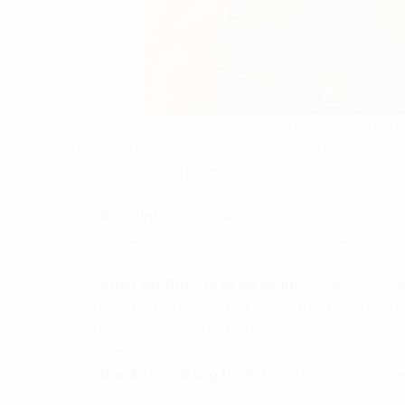
Kinh nghiệm vàng khi 
Thuê văn phòng là một quyết định quan trọng, ảnh h
quá trình thuê văn phòng tại phường Bình Tân diễn ra t
đây:
Xác định rõ nhu cầu
: Trước khi tìm kiếm, bạn c
yêu cầu về tiện ích (điều hòa, bãi đỗ xe, an ninh 24
kiệm thời gian.
Khảo sát thực tế và so sánh:
Không chỉ dựa vào
kiểm tra tình trạng cơ sở vật chất, hệ thống điện 
lựa chọn về giá, vị trí, tiện ích, các điều khoản h
Tân.
Đọc kỹ hợp đồng thuê:
Đây là bước cực kỳ quan
thuê, điều kiện tăng giá, chi phí phát sinh (phí q