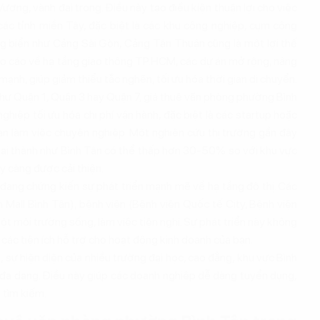
ương, vành đai trong. Điều này tạo điều kiện thuận lợi cho việc
các tỉnh miền Tây, đặc biệt là các khu công nghiệp, cụm công
ng biển như Cảng Sài Gòn, Cảng Tân Thuận cũng là một lợi thế
áo cáo về hạ tầng giao thông TP.HCM, các dự án mở rộng, nâng
nh, giúp giảm thiểu tắc nghẽn, tối ưu hóa thời gian di chuyển.
hư Quận 1, Quận 3 hay Quận 7, giá thuê văn phòng phường Bình
hiệp tối ưu hóa chi phí vận hành, đặc biệt là các startup hoặc
n làm việc chuyên nghiệp. Một nghiên cứu thị trường gần đây
ngoại thành như Bình Tân có thể thấp hơn 30-50% so với khu vực
ày càng được cải thiện.
đang chứng kiến sự phát triển mạnh mẽ về hạ tầng đô thị. Các
 Mall Bình Tân), bệnh viện (Bệnh viện Quốc tế City, Bệnh viện
ột môi trường sống, làm việc tiện nghi. Sự phát triển này không
các tiện ích hỗ trợ cho hoạt động kinh doanh của bạn.
 sự hiện diện của nhiều trường đại học, cao đẳng, khu vực Bình
 đa dạng. Điều này giúp các doanh nghiệp dễ dàng tuyển dụng,
n tìm kiếm.