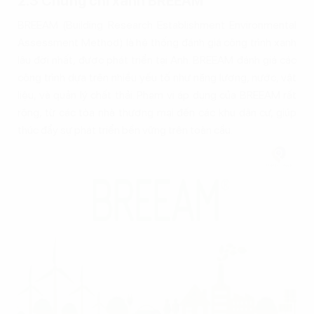
2.3 Chứng chỉ xanh BREEAM
BREEAM (Building Research Establishment Environmental
Assessment Method) là hệ thống đánh giá công trình xanh
lâu đời nhất, được phát triển tại Anh. BREEAM đánh giá các
công trình dựa trên nhiều yếu tố như năng lượng, nước, vật
liệu, và quản lý chất thải. Phạm vi áp dụng của BREEAM rất
rộng, từ các tòa nhà thương mại đến các khu dân cư, giúp
thúc đẩy sự phát triển bền vững trên toàn cầu.