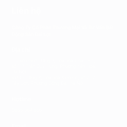
Liên hệ
Công Ty Cổ Phần Thương Mại Và Tư Vấn Bất
Động Sản Đại Lợi
Địa chỉ
Trụ sở chính: Tầng 7, Tòa nhà Charmvit,
số 117 Trần Duy Hưng, Phường Yên Hòa,
Hà Nội
VPĐD: Tầng 4, Tòa nhà Kinh Đô, số 292
Tây Sơn, Phường Đống Đa, Hà Nội
Hotline
0865.364.866
Email