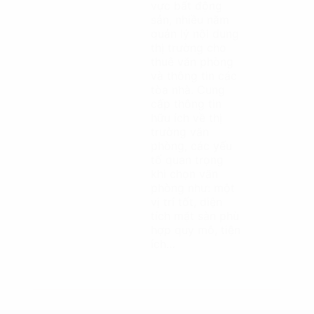
vực bất động
sản, nhiều năm
quản lý nội dung
thị trường cho
thuê văn phòng
và thông tin các
tòa nhà. Cung
cấp thông tin
hữu ích về thị
trường văn
phòng, các yếu
tố quan trọng
khi chọn văn
phòng như: một
vị trí tốt, diện
tích mặt sàn phù
hợp quy mô, tiện
ích…