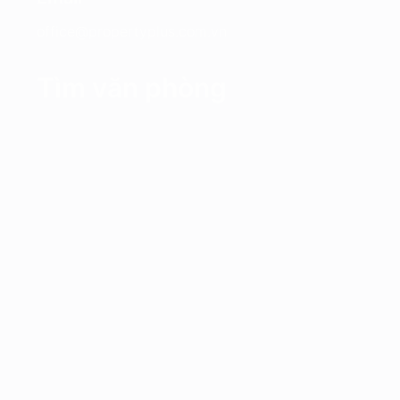
office@propertyplus.com.vn
Tìm văn phòng