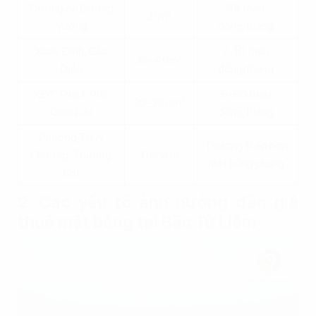
Đường An Dương
35 triệu
31m²
Vương
đồng/tháng
Xuân Đỉnh, Cầu
7-10 triệu
25-40m²
Diễn
đồng/tháng
KĐT Thành Phố
5-50 triệu
30-280m²
Giao Lưu
đồng/tháng
Phường Thụy
Thường thấp hơn
Phương, Thượng
Tùy vị trí
mặt bằng chung
Cát
2. Các yếu tố ảnh hưởng đến giá
thuê mặt bằng tại Bắc Từ Liêm