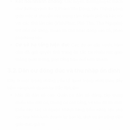
Kết nối nhanh chóng:
Các tuyến đường huyết mạch
như đường vành đai 3, Phạm Văn Đồng, cầu Thăng Long
giúp việc di chuyển vào trung tâm thành phố và kết nối
với các tỉnh lân cận (Vĩnh Phúc, Phú Thọ, Thái Nguyên)
trở nên dễ dàng, thuận lợi cho hoạt động vận tải, phân
phối hàng hóa.
Cơ sở hạ tầng hiện đại:
Các dự án cầu vượt, hầm
chui đã giải quyết tình trạng ùn tắc tại nhiều nút giao
thông quan trọng, giúp tăng hiệu quả kinh doanh.
3.2. Dân cư đông đúc và thu nhập ổn định
Đây là một trong những yếu tố quan trọng nhất thúc đẩy
tiềm năng kinh doanh tại Bắc Từ Liêm.
Mật độ dân số cao: Quận có dân số đông, tập trung
nhiều khu dân cư, chung cư cao tầng, và khu đô thị mới.
Điều này tạo ra nguồn khách hàng tiềm năng lớn cho
các loại hình kinh doanh từ bán lẻ, dịch vụ ăn uống đến
giáo dục, giải trí.