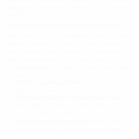
phương thức thanh toán, và cơ chế điều chỉnh giá thuê hàng
năm để tránh những bất đồng sau này.
5.3. Kiểm tra pháp lý và hợp đồng thuê
Đây là bước cực kỳ quan trọng để phòng tránh rủi ro. Doanh
nghiệp cần xác minh chủ sở hữu hợp pháp của mặt bằng và
đảm bảo không có tranh chấp pháp lý liên quan đến tài sản.
Đọc kỹ từng điều khoản trong hợp đồng, bao gồm:
Thời hạn thuê:
Thời gian thuê là bao lâu, điều kiện gia
hạn hợp đồng.
Quyền và nghĩa vụ các bên
: Ai chịu trách nhiệm sửa
chữa, bảo trì, thanh toán các chi phí.
Điều kiện chấm dứt hợp đồng trước hạn:
Các
trường hợp được phép đơn phương chấm dứt và các
khoản bồi thường liên quan.
Điều khoản sửa chữa, cải tạo:
Quy định về việc cải
tạo mặt bằng và xử lý tài sản sau khi hết hợp đồng.