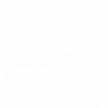
thông thực tế.
Tình trạng hạ tầng:
Kiểm tra kỹ hệ thống điện, nước,
thoát nước, và khả năng chống ngập lụt bằng cách quan
sát hoặc hỏi người dân địa phương, đặc biệt vào những
ngày mưa lớn.
Môi trường xung quanh:
Đánh giá mật độ dân cư, sự
hiện diện của đối thủ cạnh tranh, và các tiện ích công
cộng lân cận.
Nhờ ý kiến thứ ba:
Nên đi cùng người thân, bạn bè
hoặc chuyên gia để có cái nhìn khách quan và phát hiện
những điểm có thể bỏ sót.
5.2. Đàm phán giá và các điều khoản
Việc tìm hiểu giá thị trường cho thuê mặt bằng Bắc Từ Liêm
là cơ sở quan trọng để đàm phán giá thuê hợp lý. Ngoài giá
thuê chính, cần lưu ý các chi phí phát sinh khác như điện,
nước, bảo trì, phí dịch vụ, và phí quản lý.
Hãy thương lượng rõ ràng về thời gian thuê, số tiền đặt cọc,