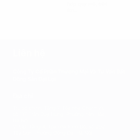
hợp quy mô, tiện
ích…
Liên hệ
Công Ty Cổ Phần Thương Mại Và Tư Vấn Bất
Động Sản Đại Lợi
Địa chỉ
Trụ sở chính: Tầng 7, Tòa nhà Charmvit,
số 117 Trần Duy Hưng, Phường Yên Hòa,
Hà Nội
VPĐD: Tầng 4, Tòa nhà Kinh Đô, số 292
Tây Sơn, Phường Đống Đa, Hà Nội