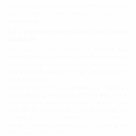
thiết kế đồng bộ và sẵn sàng cho kinh doanh thường có giá
thuê cao hơn nhiều so với một căn nhà phố cũ cần đầu tư
lớn để nâng cấp.
2.3. Tiềm năng phát triển khu vực và mật
độ dân số
Bắc Từ Liêm là một quận có tốc độ đô thị hóa nhanh chóng
và dân số đông đúc, tạo nên một thị trường tiêu dùng sôi
động. Theo số liệu thống kê năm 2022, quận Bắc Từ Liêm
có tổng dân số khoảng 340.605 người, với mật độ dân số
đạt 7.529 người/km².
Sự phát triển của các khu đô thị mới, dự án hạ tầng lớn như
đường Vành đai 3, tuyến đường sắt đô thị Nhổn - Ga Hà
Nội, cùng với các chính sách quy hoạch đô thị đến năm
2030, tầm nhìn 2050, đã và đang thúc đẩy mạnh mẽ giá trị
bất động sản và giá thuê mặt bằng tại đây. Điều này cho
thấy tiềm năng tăng trưởng bền vững của thị trường
cho
thuê văn phòng Bắc Từ Liêm
.