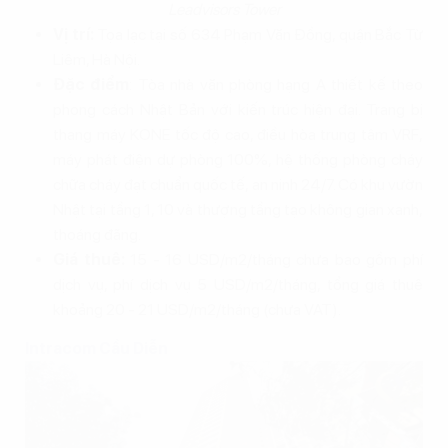
Leadvisors Tower
Vị trí:
Tọa lạc tại số 634 Phạm Văn Đồng, quận Bắc Từ
Liêm, Hà Nội.
Đặc điểm
: Tòa nhà văn phòng hạng A thiết kế theo
phong cách Nhật Bản với kiến trúc hiện đại. Trang bị
thang máy KONE tốc độ cao, điều hòa trung tâm VRF,
máy phát điện dự phòng 100%, hệ thống phòng cháy
chữa cháy đạt chuẩn quốc tế, an ninh 24/7. Có khu vườn
Nhật tại tầng 1, 10 và thượng tầng tạo không gian xanh,
thoáng đãng.
Giá thuê:
15 - 16 USD/m2/tháng chưa bao gồm phí
dịch vụ, phí dịch vụ 5 USD/m2/tháng, tổng giá thuê
khoảng 20 - 21 USD/m2/tháng (chưa VAT).
Intracom Cầu Diễn