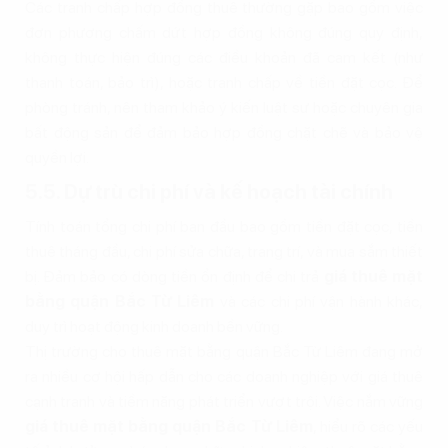
Các tranh chấp hợp đồng thuê thường gặp bao gồm việc
đơn phương chấm dứt hợp đồng không đúng quy định,
không thực hiện đúng các điều khoản đã cam kết (như
thanh toán, bảo trì), hoặc tranh chấp về tiền đặt cọc. Để
phòng tránh, nên tham khảo ý kiến luật sư hoặc chuyên gia
bất động sản để đảm bảo hợp đồng chặt chẽ và bảo vệ
quyền lợi.
5.5. Dự trù chi phí và kế hoạch tài chính
Tính toán tổng chi phí ban đầu bao gồm tiền đặt cọc, tiền
thuê tháng đầu, chi phí sửa chữa, trang trí, và mua sắm thiết
bị. Đảm bảo có dòng tiền ổn định để chi trả
giá thuê mặt
bằng quận Bắc Từ Liêm
và các chi phí vận hành khác,
duy trì hoạt động kinh doanh bền vững.
Thị trường cho thuê mặt bằng quận Bắc Từ Liêm đang mở
ra nhiều cơ hội hấp dẫn cho các doanh nghiệp với giá thuê
cạnh tranh và tiềm năng phát triển vượt trội. Việc nắm vững
giá thuê mặt bằng quận Bắc Từ Liêm
, hiểu rõ các yếu