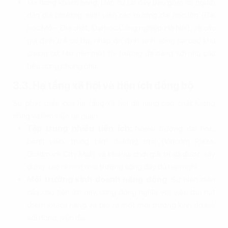
Đa dạng khách hàng: Dân cư tại đây bao gồm cả người
dân địa phương, sinh viên các trường đại học lớn (Đại
học Mỏ - Địa chất, Đại học Công nghiệp Hà Nội), và các
gia đình trẻ có thu nhập ổn định sinh sống tại các khu
chung cư, tạo nên một thị trường đa dạng với nhu cầu
tiêu dùng phong phú.
3.3. Hạ tầng xã hội và tiện ích đồng bộ
Sự phát triển của hạ tầng xã hội đã nâng cao chất lượng
sống và làm việc tại quận.
Tập trung nhiều tiện ích:
Nhiều trường đại học,
bệnh viện, trung tâm thương mại (Vincom Plaza,
Goldmark City Mall) và khu vui chơi giải trí đã được xây
dựng, tạo ra một môi trường sống đầy đủ tiện nghi.
Môi trường kinh doanh năng động
: Sự hiện diện
của các tiện ích này cũng đồng nghĩa với việc thu hút
thêm khách hàng và tạo ra một môi trường kinh doanh
sôi động, hiện đại.