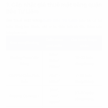
1. Cập nhật giá thuê mặt bằng quận
Bắc Từ Liêm
Giá thuê mặt bằng
quận Bắc Từ Liêm
hiện tại có sự
biến động tùy thuộc vào vị trí, diện tích và đặc điểm của
từng loại hình.
Diện tích
Giá thuê tham
Khu vực/Đường
phổ biến
khảo
85m²,
Đường Phạm Văn
18-32 triệu
150m²,
Đồng
đồng/tháng
250m²
Chợ Phú Diễn, Phúc
70m² -
7-25 triệu
Diễn
145m²
đồng/tháng
31m²,
20-50 triệu
Phường Cổ Nhuế 1
71m²,
đồng/tháng
160m²