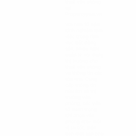
thuê văn phòng
tại
Propertyplus.vn
Với hơn 10 năm
kinh nghiệm làm
việc trong lĩnh
vực bất động
sản, nhiều năm
quản lý nội dung
thị trường cho
thuê văn phòng
và thông tin các
tòa nhà. Cung
cấp thông tin
hữu ích về thị
trường văn
phòng, các yếu
tố quan trọng
khi chọn văn
phòng như: một
vị trí tốt, diện
tích mặt sàn phù