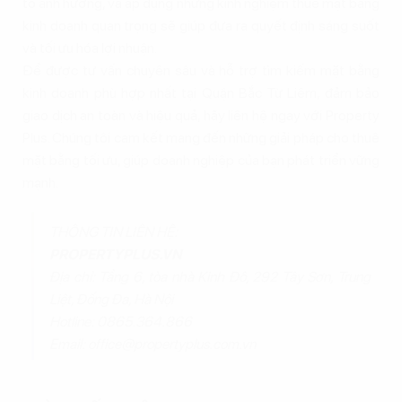
tố ảnh hưởng, và áp dụng những kinh nghiệm thuê mặt bằng
kinh doanh quan trọng sẽ giúp đưa ra quyết định sáng suốt
và tối ưu hóa lợi nhuận.
Để được tư vấn chuyên sâu và hỗ trợ tìm kiếm mặt bằng
kinh doanh phù hợp nhất tại Quận Bắc Từ Liêm, đảm bảo
giao dịch an toàn và hiệu quả, hãy liên hệ ngay với Property
Plus. Chúng tôi cam kết mang đến những giải pháp cho thuê
mặt bằng tối ưu, giúp doanh nghiệp của bạn phát triển vững
mạnh.
THÔNG TIN LIÊN HỆ:
PROPERTYPLUS.VN
Địa chỉ: Tầng 6, tòa nhà Kinh Đô, 292 Tây Sơn, Trung
Liệt, Đống Đa, Hà Nội
Hotline: 0865.364.866
Email: office@propertyplus.com.vn