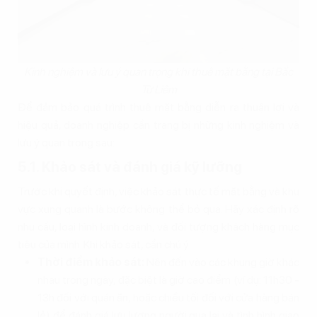
Kinh nghiệm và lưu ý quan trọng khi thuê mặt bằng tại Bắc
Từ Liêm
Để đảm bảo quá trình thuê mặt bằng diễn ra thuận lợi và
hiệu quả, doanh nghiệp cần trang bị những kinh nghiệm và
lưu ý quan trọng sau:
5.1. Khảo sát và đánh giá kỹ lưỡng
Trước khi quyết định, việc khảo sát thực tế mặt bằng và khu
vực xung quanh là bước không thể bỏ qua. Hãy xác định rõ
nhu cầu, loại hình kinh doanh, và đối tượng khách hàng mục
tiêu của mình. Khi khảo sát, cần chú ý:
Thời điểm khảo sát:
Nên đến vào các khung giờ khác
nhau trong ngày, đặc biệt là giờ cao điểm (ví dụ: 11h30 -
13h đối với quán ăn, hoặc chiều tối đối với cửa hàng bán
lẻ) để đánh giá lưu lượng người qua lại và tình hình giao