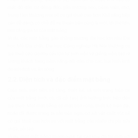
mật độ dân cư đông đúc, gần trường học, bệnh viện, chợ,
trung tâm thương mại sẽ có giá thuê cao hơn. Khả năng tiếp
cận dễ dàng, có chỗ đỗ xe thuận tiện cũng là một lợi thế lớn,
làm tăng giá trị của mặt bằng.
Ví dụ, các mặt bằng gần những trường đại học lớn như Đại
học Mỏ Địa chất, Đại học Công nghiệp Hà Nội thường có
giá thuê cao do nhu cầu lớn từ sinh viên và giảng viên, tạo ra
lượng khách hàng tiềm năng dồi dào cho các loại hình kinh
doanh dịch vụ, ăn uống.
2.2. Diện tích và đặc điểm mặt bằng
Diện tích, mặt tiền, số tầng, thiết kế, và tình trạng hiện tại
của mặt bằng (mới, cũ, đã cải tạo) ảnh hưởng trực tiếp đến
giá thuê. Một mặt bằng có mặt tiền rộng, thiết kế hiện đại,
hoặc đã được trang bị sẵn tiện nghi, cơ sở vật chất tốt sẽ
có giá thuê cao hơn so với mặt bằng cần nhiều chi phí sửa
chữa, cải tạo.
Ví dụ, một mặt bằng shophouse tại các khu đô thị mới với