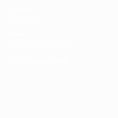
Hotline
0865.364.866
Email
office@propertyplus.com.vn
Tìm văn phòng