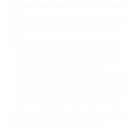
3.4. Chính sách phát triển và quy hoạch
đô thị
Quận Bắc Từ Liêm được Hà Nội định hướng phát triển trở
thành đô thị sinh thái, bền vững, với nhiều chính sách thu hút
đầu tư.
Quy hoạch rõ ràng: Các quy hoạch phân khu (ví dụ: Quy
hoạch phân khu đô thị GS, H2-1) đã và đang được triển
khai, tập trung vào việc xây dựng hạ tầng giao thông,
khu đô thị mới và các công trình công cộng.
Thúc đẩy tăng trưởng: Các dự án trọng điểm như tuyến
đường sắt đô thị Nhổn - Ga Hà Nội, cầu Thượng Cát
hay các dự án bất động sản lớn không chỉ giúp cải thiện
bộ mặt đô thị mà còn hứa hẹn tiềm năng tăng trưởng
vượt trội cho các doanh nghiệp thuê mặt bằng tại đây.
4. Các mặt bằng văn phòng cho
thuê quận Bắc Từ Liêm nổi bật