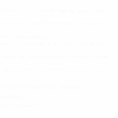
am Trinh, tòa nhà có lợi thế về giao thông, giúp cho việc di
nhân lực trí thức cao như: ĐH Phương Đông, ĐH Thăng Long, ĐH
ank, Vietinbank, ACB, BIDV,....
 hàng và hội trường sang trọng, lý tưởng cho tiệc tiếp đối tác,
ống điện dự phòng back up đảm bảo sự ổn định trong hoạt động
 giúp doanh nghiệp tiết kiệm chi phí trong quá trình thuê văn
của Tòa nhà Nam Hải Lakeview
 Kim Đồng
10 tầng và 1 tầng hầm: