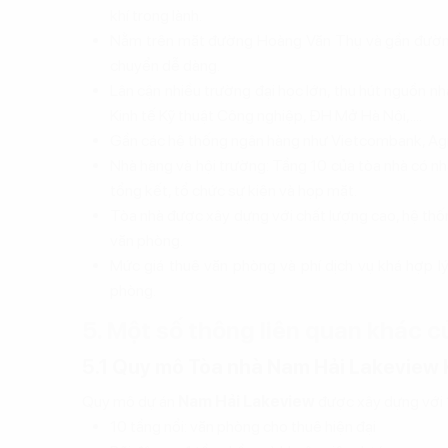
khí trong lành.
Nằm trên mặt đường Hoàng Văn Thụ và gần đường T
chuyển dễ dàng.
Lân cận nhiều trường đại học lớn, thu hút nguồn 
Kinh tế Kỹ thuật Công nghiệp, ĐH Mở Hà Nội,....
Gần các hệ thống ngân hàng như Vietcombank, Agrib
Nhà hàng và hội trường: Tầng 10 của tòa nhà có nhà
tổng kết, tổ chức sự kiện và họp mặt.
Tòa nhà được xây dựng với chất lượng cao, hệ th
văn phòng.
Mức giá thuê văn phòng và phí dịch vụ khá hợp lý,
phòng.
5. Một số thông liên quan khác 
5.1 Quy mô Tòa nhà Nam Hải Lakeview
Quy mô dự án
Nam Hải Lakeview
được xây dựng với 
10 tầng nổi: văn phòng cho thuê hiện đại