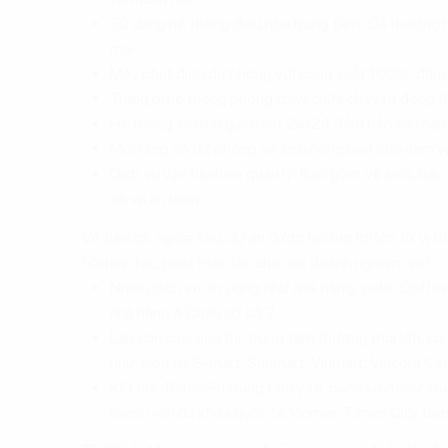
Sử dụng hệ thống điều hòa trung tâm của thương h
mái.
Máy phát điện dự phòng với công suất 100%, đảm 
Trang bị hệ thống phòng cháy chữa cháy tự động th
Hệ thống an ninh giám sát 24/24 đảm bảo an toàn 
Mỗi tầng có 02 phòng vệ sinh riêng biệt cho nam và
Dịch vụ vận hành và quản lý: Bao gồm vệ sinh, bảo
sẽ và an toàn.
Về tiện ích ngoại khu, dự án được hưởng lợi lớn từ vị tr
hội hợp tác, phát triển lớn cho các doanh nghiệp như:
Nhiều dịch vụ ăn uống như nhà hàng, cafe: Coffe
nhà hàng A Châu cơ sở 2,...
Lân cận các siêu thị, trung tâm thương mại lớn, 
như: siêu thị S-mart, Sunmart, Vinmart; Vincom Cen
Kết nối đến nhiều trung tâm y tế, bệnh viện như: t
bệnh viện đa khoa quốc tế Vinmec Times City, bệnh