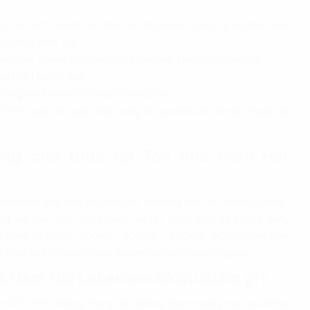
ng tâm kinh doanh chợ đầu mối phía Nam, công ty cổ phần vận
nghiệp Vĩnh Tuy,...
 Hàn Việt Tower, tòa nhà Coma Building, Nam Đô Complex,....
ung tâm Hà Nội 3km
ơng và di chuyển trở nên tiện lợi hơn.
km, giúp cho việc đi lại trong và ngoài nước trở nên thuận lợi
hòng cho thuê tại Tòa nhà Nam Hải
 linh hoạt giúp đáp ứng nhu cầu đa dạng của các doanh nghiệp.
ng với diện tích mong muốn và tận dụng triệt để không gian,
 sàn đa dạng từ 83m2- 100m2 -300m2 - 400m2- 500m2 cho đến
ở rộng hoặc thu nhỏ nhu cầu làm việc của doanh nghiệp
hà Nam Hải Lakeview có ưu điểm gì?
n KĐT Vĩnh Hoàng, mang đến không gian thoáng mát và không