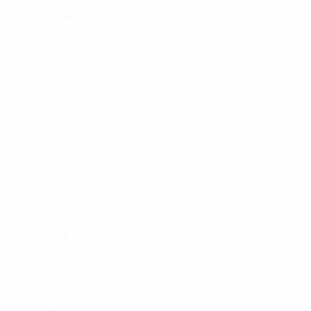
iệu LG, đảm bảo không khí trong tòa nhà luôn mát mẻ và thoải
bảo hoạt động ổn định ngay cả trong trường hợp cúp điện.
eo tiêu chuẩn quốc tế, giúp đảm bảo an toàn.
cho tòa nhà và nhân viên.
 nữ, tạo sự thuận tiện cho nhân viên.
 vệ, và quản lý tòa nhà, đảm bảo môi trường làm việc luôn sạch
í, đặc biệt thuận tiện trong việc kết nối kinh doanh và mở ra cơ
e House, Nhi Coffee, Cà phê thứ bảy; nhà hàng bia Beer Club,
cung cấp đa dạng sản phẩm và dịch vụ tiêu dùng đến khách hàng
ter Bà Triệu, TTTM Thanh Trì, khu thương mại Le Parc,....
rung tâm y tế quận Hai Bà Trưng, trung tâm tiêm chủng Tràng An;
 viện ĐH Y Hà Nội,....