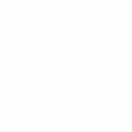
vực sản xuất và thương mại các sản phẩm nhôm thanh ph
Trải qua hơn 20 năm hoạt, Nam Hải đã dần khẳng địn
nghiệp nhôm toàn miền Bắc cũng như cả nước. Với tiề
vào chất lượng văn phòng của dự án.
Tòa nhà hoạt động từ năm 2010 cho đến nay vẫn giữ đ
Dự án với nhiều sàn rộng lớn với diện tích sàn 6.500m2
cho các doanh nghiệp. Mỗi tầng có diện tích sàn 650m
công năng sử dụng.
2. Ưu thế về vị trí của Tòa nhà 
Tòa nhà Nam Hải Lakeview
nằm tại số 01-9A, Hoàng
về giao thông và kết nối như:
Nằm trên trục đường Kim Đồng kéo dài tại vị trí 
gần ngay trung tâm thương mại Vincom, cạnh đườn
Dự án do nằm trong
cho thuê văn phòng tại H
Thanh Xuân, Hoàn Kiếm, Long Biên,...mang lại môi 
Các tuyến đường lân cận tòa nhà như: tuyến đườ
Trường Chinh, đường Hồ Đền Lừ,....tạo nên mạng lướ