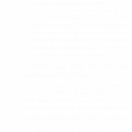
vực của khách hàng được nhanh nhất.
Gần các cơ quan, tổ chức, doanh nghiệp như: Tru
tải Newway, công ty điện cơ Thống Nhất, khu công 
Lân cận các tòa nhà: VTC Online Building, tòa nhà
Cách trung tâm thương mại Vincom và khu vực tr
Khoảng 3km đến xe Giáp Bát giúp cho việc giao thư
Sân bay Quốc tế Nội Bài cũng nằm trong phạm vi 27
hơn đối với doanh nghiệp và nhân viên.
3. Phân loại diện tích văn p
Lakeview Kim Đồng
Tòa nhà này cho phép chia cắt diện tích sàn một cách
Điều này có nghĩa là khách hàng có thể thuê văn phò
tránh lãng phí diện tích không cần thiết. Các loại
nguyên sàn là 650m2, tạo điều kiện thuận lợi cho sự m
4. Văn phòng cho thuê tại Tòa n
Tòa nhà nằm đối diện Hồ Vĩnh Hoàng và Công viê