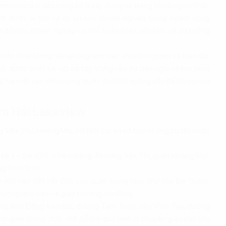
ục vụ cho các công trình xây dựng và trang trí nội ngoại thất.
h được vị thế và uy tín của doanh nghiệp trong ngành công
n đề này, doanh nghiệp có thể hoàn toàn yên tâm và tin tưởng
ược chất lượng văn phòng làm việc chuyên nghiệp và hiện đại.
, được thiết kế với sự tập trung vào sự tiện nghi và linh hoạt
2, và mặt sàn văn phòng được thiết kế vuông vắn để tối ưu hóa
Nam Hải Lakeview
 Văn Thụ, Hoàng Mai, Hà Nội. Dự án sở hữu những ưu điểm lớn
lô số 1 – 9A KĐT Vĩnh Hoàng, Phường Văn Thị, quận Hoàng Mai,
g Tam Trinh.
à Nội
nên kết nối đến các quận trung tâm như: Hai Bà Trưng,
trường làm việc và giao thương sôi động.
ng Kim Đồng kéo dài, đường Tam Trinh, cầu Vĩnh Tuy, đường
i giao thông chặt chẽ, hỗ trợ quá trình di chuyển giữa các khu