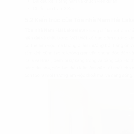
Bãi đậu xe: 1 tầng hầm và khuôn viên dự án
Chiều cao trần: 2.8m
5.2 Kiến trúc của Tòa nhà Nam Hải Lak
Tòa nhà Nam Hải Lakeview
không chỉ là một địa đi
hiện đại và chất lượng. Với thiết kế bao gồm gương kí
có thể làm việc mà không bị ảnh hưởng bởi tiếng ồn và
tấm kính cũng tạo ra không gian văn phòng độc đáo và
Italia và Brazil, đem lại sự sang trọng và đẳng cấp. Hệ
sáng dịu nhẹ, giúp tạo điều kiện làm việc tốt nhất cho
còn tạo ra môi trường làm việc thoải mái và đáng sống.