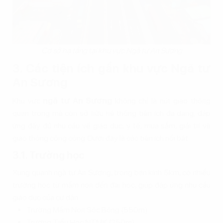
Cơ sở hạ tầng tại khu vực Ngã tư An Sương
3. Các tiện ích gần khu vực Ngã tư
An Sương
Khu vực
ngã tư An Sương
không chỉ là nút giao thông
quan trọng mà còn sở hữu hệ thống tiện ích đa dạng, đáp
ứng đầy đủ nhu cầu về giáo dục, y tế, mua sắm, giải trí và
giao thông công cộng. Dưới đây là các tiện ích nổi bật:
3.1. Trường học
Xung quanh ngã tư An Sương, trong bán kính 5km, có nhiều
trường học từ mầm non đến đại học, giúp đáp ứng nhu cầu
giáo dục của cư dân:
Trường Mầm Non Sóc Bông (550m)
Trường Tiểu Học NTMK (250m)