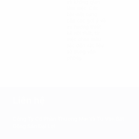
và không gian
làm việc. Các
bài viết cung
cấp các gợi ý về
xu hướng thiết
kế nội thất, từ
việc chọn màu
sắc đến vật liệu
sử dụng văn
phòng.
Liên hệ
Công Ty Cổ Phần Thương Mại Và Tư Vấn Bất
Động Sản Đại Lợi