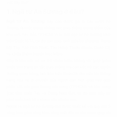
vực này nhé!
1. Ngã tư An Sương ở đâu?
Ngã tư An Sương
, hay còn được gọi là cầu vượt An
Sương, là một trong những nút giao thông trọng điểm của
khu vực Tây Bắc TP.HCM. Vị trí của ngã tư An Sương nằm
trên Quốc lộ 1A, tại địa bàn giáp ranh giữa ba phường: Trung
Mỹ Tây, Tân Thới Nhất, Tân Hưng Thuận (thuộc Quận 12)
và xã Bà Điểm (huyện Hóc Môn).
Đây là khu vực có vai trò chiến lược, không chỉ giúp giảm
thiểu tình trạng ùn tắc giao thông mà còn kết nối các tuyến
đường quan trọng, tạo điều kiện thuận lợi cho việc lưu thông
hàng hóa và di chuyển của người dân. Nút giao này góp
phần kết nối giao thông nội vùng (TP.HCM) và liên vùng
(các tỉnh miền Tây và Đông Nam Bộ), từ đó thúc đẩy sự
phát triển kinh tế – xã hội của cả khu vực.
Ngoài ra, ngã tư An Sương còn được thiết kế với quy mô 3
tầng, bao gồm tầng hầm, tầng mặt đất và cầu vượt, giúp tối