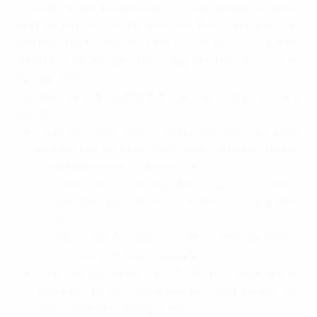
TP.HCM, là một trong những nút giao thông quan trọng
nhất của khu vực Tây Bắc thành phố. Được chính thức đưa
vào khai thác từ năm 2020, khu vực này đã được cải thiện
đáng kể về hạ tầng giao thông, giúp giảm thiểu ùn tắc và tai
nạn giao thông.
Nút giao ngã tư An Sương được thiết kế với quy mô 3 tầng
hiện đại:
Tầng hầm: Bao gồm 2 đường hầm chui, cho phép
phương tiện lưu thông theo hướng từ đường Trường
Chinh qua Quốc lộ 22 và ngược lại.
Nhánh hầm N1 (Trường Chinh – QL22): Dài 445m,
bao gồm đoạn hầm kín dài 125m và các đoạn hầm
hở.
Nhánh hầm N2 (QL22 – Trường Chinh): Dài 385m,
với thiết kế tương tự nhánh N1.
Tầng mặt đất: Là nút giao với đảo tròn trung tâm, hệ
thống đèn tín hiệu giao thông, đèn chiếu sáng và cây
xanh, đảm bảo lưu thông an toàn.