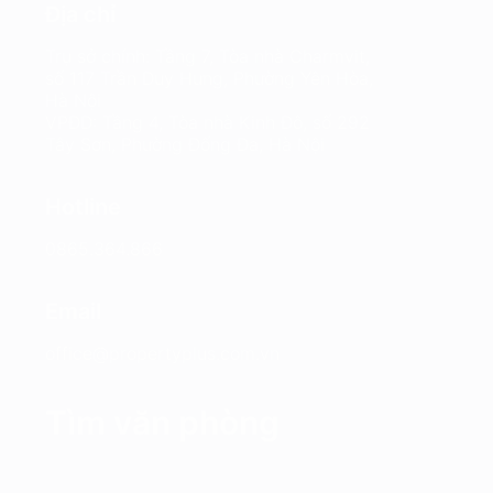
Địa chỉ
Trụ sở chính: Tầng 7, Tòa nhà Charmvit,
số 117 Trần Duy Hưng, Phường Yên Hòa,
Hà Nội
VPĐD: Tầng 4, Tòa nhà Kinh Đô, số 292
Tây Sơn, Phường Đống Đa, Hà Nội
Hotline
0865.364.866
Email
office@propertyplus.com.vn
Tìm văn phòng