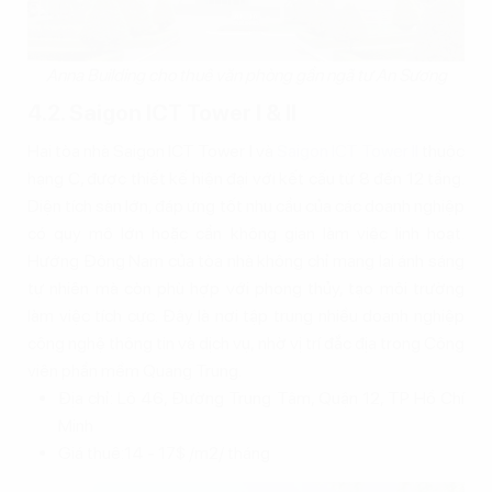
Anna Building cho thuê văn phòng gần ngã tư An Sương
4.2. Saigon ICT Tower I & II
Hai tòa nhà Saigon ICT Tower I và
Saigon ICT Tower II
thuộc
hạng C, được thiết kế hiện đại với kết cấu từ 8 đến 12 tầng.
Diện tích sàn lớn, đáp ứng tốt nhu cầu của các doanh nghiệp
có quy mô lớn hoặc cần không gian làm việc linh hoạt.
Hướng Đông Nam của tòa nhà không chỉ mang lại ánh sáng
tự nhiên mà còn phù hợp với phong thủy, tạo môi trường
làm việc tích cực. Đây là nơi tập trung nhiều doanh nghiệp
công nghệ thông tin và dịch vụ, nhờ vị trí đắc địa trong Công
viên phần mềm Quang Trung.
Địa chỉ: Lô 46, Đường Trung Tâm, Quận 12, TP Hồ Chí
Minh
Giá thuê:14 - 17$ /m2/ tháng