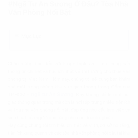
#Ngã Tư An Sương Ở Đâu? Tòa Nhà
Văn Phòng Nổi Bật
Mục Lục
Chào mừng bạn đến với Propertyplus.vn – nơi cung cấp
thông tin chi tiết và hữu ích nhất về thị trường cho thuê văn
phòng tại Việt Nam. Hôm nay, chúng tôi sẽ cùng bạn khám
phá một trong những khu vực giao thông trọng điểm của
TP.HCM –
ngã tư An Sương
. Đây không chỉ là một nút
giao thông quan trọng mà còn là nơi tập trung nhiều tiện ích
và tòa nhà văn phòng nổi bật, đáp ứng nhu cầu làm việc và
sinh hoạt của người dân cũng như các doanh nghiệp.
Hãy cùng chúng tôi tìm hiểu chi tiết về vị trí, cơ sở hạ tầng,
tiện ích xung quanh và các tòa nhà văn phòng nổi bật tại khu