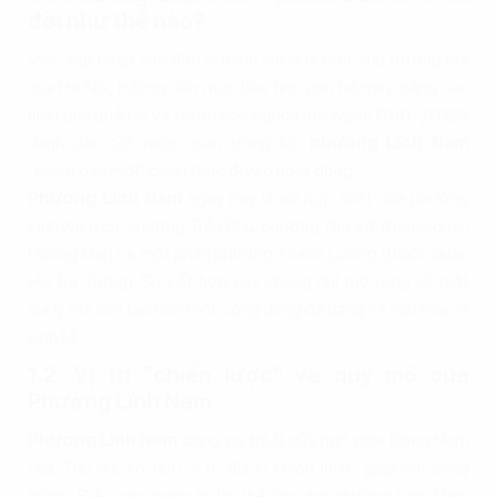
đời như thế nào?
Việc sáp nhập các đơn vị hành chính là một chủ trương lớn
của Hà Nội, hướng đến mục tiêu tinh gọn bộ máy, nâng cao
hiệu quả quản lý và tối ưu hóa nguồn lực. Ngày 01/07/2025
đánh dấu cột mốc quan trọng khi
phường Lĩnh Nam
"phiên bản mới" chính thức đi vào hoạt động.
Phường Lĩnh Nam
ngày nay là sự hợp nhất của phường
Lĩnh Nam cũ, phường Trần Phú, phường Yên Sở (thuộc quận
Hoàng Mai) và một phần phường Thanh Lương (thuộc quận
Hai Bà Trưng). Sự kết hợp này không chỉ mở rộng về mặt
địa lý mà còn tạo nên một cộng đồng đa dạng về văn hóa và
kinh tế.
1.2. Vị trí "chiến lược" và quy mô của
Phường Lĩnh Nam
Phường Lĩnh Nam
đóng vai trò là cửa ngõ phía Đông Nam
của Thủ đô, sở hữu vị trí địa lý chiến lược, giáp với sông
Hồng. Điều này mang lại lợi thế lớn cho phường Lĩnh Nam