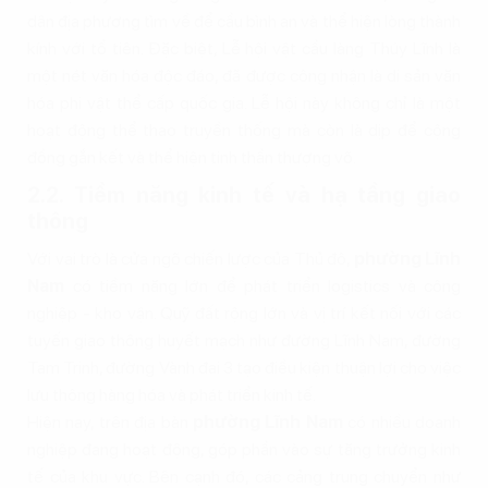
dân địa phương tìm về để cầu bình an và thể hiện lòng thành
kính với tổ tiên. Đặc biệt, Lễ hội vật cầu làng Thúy Lĩnh là
một nét văn hóa độc đáo, đã được công nhận là di sản văn
hóa phi vật thể cấp quốc gia. Lễ hội này không chỉ là một
hoạt động thể thao truyền thống mà còn là dịp để cộng
đồng gắn kết và thể hiện tinh thần thượng võ.
2.2. Tiềm năng kinh tế và hạ tầng giao
thông
Với vai trò là cửa ngõ chiến lược của Thủ đô,
phường Lĩnh
Nam
có tiềm năng lớn để phát triển logistics và công
nghiệp - kho vận. Quỹ đất rộng lớn và vị trí kết nối với các
tuyến giao thông huyết mạch như đường Lĩnh Nam, đường
Tam Trinh, đường Vành đai 3 tạo điều kiện thuận lợi cho việc
lưu thông hàng hóa và phát triển kinh tế.
Hiện nay, trên địa bàn
phường Lĩnh Nam
có nhiều doanh
nghiệp đang hoạt động, góp phần vào sự tăng trưởng kinh
tế của khu vực. Bên cạnh đó, các cảng trung chuyển như