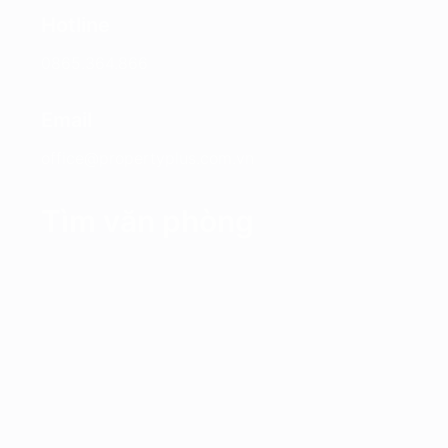
Hotline
0865.364.866
Email
office@propertyplus.com.vn
Tìm văn phòng