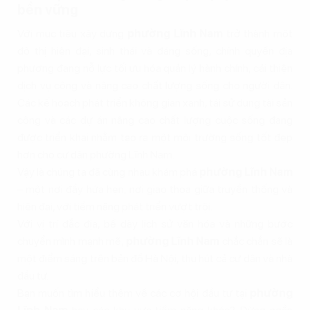
bền vững
Với mục tiêu xây dựng
phường Lĩnh Nam
trở thành một
đô thị hiện đại, sinh thái và đáng sống, chính quyền địa
phương đang nỗ lực tối ưu hóa quản lý hành chính, cải thiện
dịch vụ công và nâng cao chất lượng sống cho người dân.
Các kế hoạch phát triển không gian xanh, tái sử dụng tài sản
công và các dự án nâng cao chất lượng cuộc sống đang
được triển khai nhằm tạo ra một môi trường sống tốt đẹp
hơn cho cư dân phường Lĩnh Nam.
Vậy là chúng ta đã cùng nhau khám phá
phường Lĩnh Nam
– một nơi đầy hứa hẹn, nơi giao thoa giữa truyền thống và
hiện đại, với tiềm năng phát triển vượt trội.
Với vị trí đắc địa, bề dày lịch sử văn hóa và những bước
chuyển mình mạnh mẽ,
phường Lĩnh Nam
chắc chắn sẽ là
một điểm sáng trên bản đồ Hà Nội, thu hút cả cư dân và nhà
đầu tư.
Bạn muốn tìm hiểu thêm về các cơ hội đầu tư tại
phường