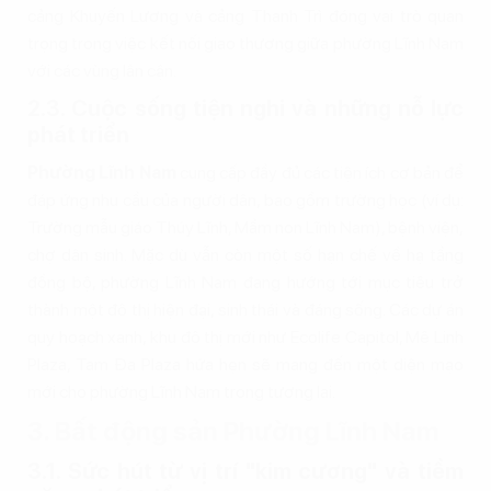
cảng Khuyến Lương và cảng Thanh Trì đóng vai trò quan
trọng trong việc kết nối giao thương giữa phường Lĩnh Nam
với các vùng lân cận.
2.3. Cuộc sống tiện nghi và những nỗ lực
phát triển
Phường Lĩnh Nam
cung cấp đầy đủ các tiện ích cơ bản để
đáp ứng nhu cầu của người dân, bao gồm trường học (ví dụ:
Trường mẫu giáo Thúy Lĩnh, Mầm non Lĩnh Nam), bệnh viện,
chợ dân sinh. Mặc dù vẫn còn một số hạn chế về hạ tầng
đồng bộ, phường Lĩnh Nam đang hướng tới mục tiêu trở
thành một đô thị hiện đại, sinh thái và đáng sống. Các dự án
quy hoạch xanh, khu đô thị mới như Ecolife Capitol, Mê Linh
Plaza, Tam Đa Plaza hứa hẹn sẽ mang đến một diện mạo
mới cho phường Lĩnh Nam trong tương lai.
3. Bất động sản Phường Lĩnh Nam
3.1. Sức hút từ vị trí "kim cương" và tiềm