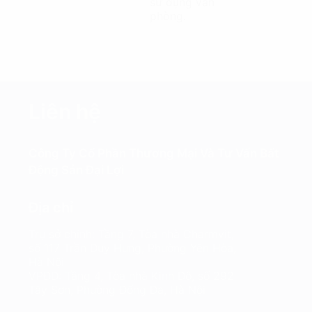
sử dụng văn
phòng.
Liên hệ
Công Ty Cổ Phần Thương Mại Và Tư Vấn Bất
Động Sản Đại Lợi
Địa chỉ
Trụ sở chính: Tầng 7, Tòa nhà Charmvit,
số 117 Trần Duy Hưng, Phường Yên Hòa,
Hà Nội
VPĐD: Tầng 4, Tòa nhà Kinh Đô, số 292
Tây Sơn, Phường Đống Đa, Hà Nội