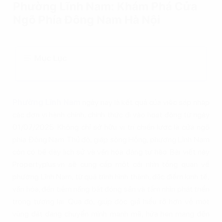
Phường Lĩnh Nam: Khám Phá Cửa
Ngõ Phía Đông Nam Hà Nội
Mục Lục
Phường Lĩnh Nam
ngày nay là kết quả của việc sáp nhập
các đơn vị hành chính, chính thức đi vào hoạt động từ ngày
01/07/2025. Không chỉ sở hữu vị trí chiến lược là cửa ngõ
phía Đông Nam Thủ đô, giáp sông Hồng, phường Lĩnh Nam
còn có bề dày lịch sử và văn hóa đáng tự hào. Bài viết này
Propertyplus.vn sẽ cung cấp một cái nhìn tổng quan về
phường Lĩnh Nam, từ quá trình hình thành, đặc điểm kinh tế,
văn hóa, đến tiềm năng bất động sản và tầm nhìn phát triển
trong tương lai. Qua đó, giúp độc giả hiểu rõ hơn về một
vùng đất đang chuyển mình mạnh mẽ, hứa hẹn mang đến