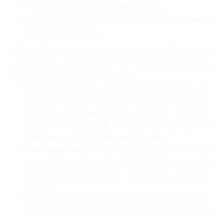
Hệ thống mạng điện tử, viễn thông đầy đủ
Dịch vụ dọn vệ sinh; nước sạch; bảo vệ; bảo dưỡng
thiết bị tòa nhà định kỳ
Không chỉ tạo nên những văn phòng đạt chuẩn, nội khu
nhiều tiện ích, PV OIL Hà Nội 194 Thái Thịnh còn sở hữu
nhiều tiện ích ngoại khu hấp dẫn như:
Nhiều quán cafe, dịch vụ ăn uống phục vụ nhu cầu của
giới văn phòng như: cafe Thư Báo; Highlands coffee;
Lotteria; Bitter Sweet coffee; Tuhu Bread; cơm tấm
Dương; cơm tấm Sà Bì Chưởng; nhà hàng Chen by
NamChen; Sen tài thu; nhà hàng Sentosa…
Nhiều khách sạn gần tòa nhà phục vụ chỗ nghỉ với đối
tác từ phương xa tới công tác như: khách sạn capital
Garden; khách sạn Sunrise; Tulip Hotel; khách sạn
Hacinco…
Nhiều khu vực công cộng hoặc sân chơi rèn luyện sức
khỏe cho người lao động sau giờ làm việc như: sân