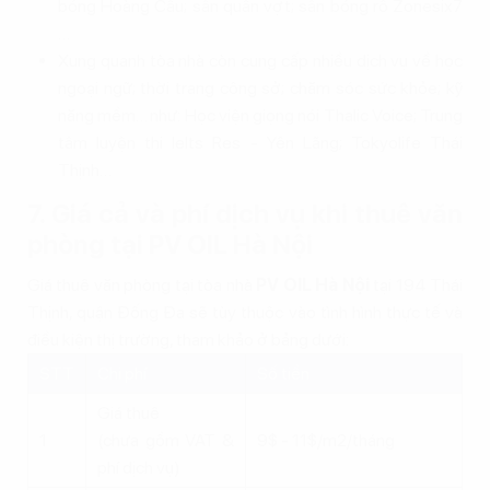
bóng Hoàng Cầu; sân quần vợt; sân bóng rổ Zonesix7
…
Xung quanh tòa nhà còn cung cấp nhiều dịch vụ về học
ngoại ngữ; thời trang công sở; chăm sóc sức khỏe; kỹ
năng mềm… như: Học viện giọng nói Thalic Voice; Trung
tâm luyện thi Ielts Res - Yên Lãng; Tokyolife Thái
Thịnh…
7. Giá cả và phí dịch vụ khi thuê văn
phòng tại PV OIL Hà Nội
Giá thuê văn phòng tại tòa nhà
PV OIL Hà Nội
tại 194 Thái
Thịnh, quận Đống Đa sẽ tùy thuộc vào tình hình thực tế và
điều kiện thị trường, tham khảo ở bảng dưới:
STT
Chi phí
Số tiền
Giá thuê
1
(chưa gồm VAT &
9$ - 11$/m2/tháng
phí dịch vụ)