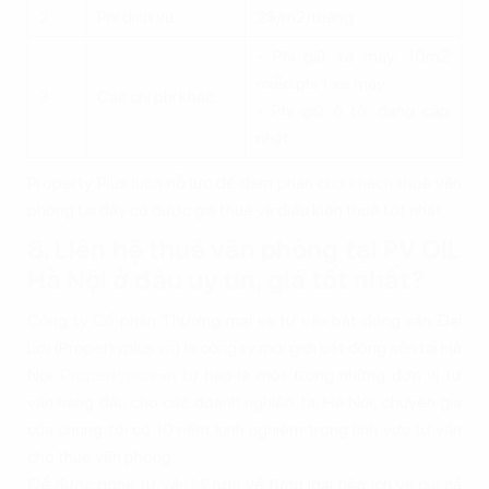
2
Phí dịch vụ
2$/m2/tháng
- Phí giữ xe máy: 10m2
miễn phí 1 xe máy
3
Các chi phí khác
- Phí giữ ô tô: đang cập
nhật
Property Plus luôn nỗ lực để đàm phán cho khách thuê văn
phòng tại đây có được giá thuê và điều kiện thuê tốt nhất.
8. Liên hệ thuê văn phòng tại PV OIL
Hà Nội ở đâu uy tín, giá tốt nhất?
Công ty Cổ phần Thương mại và tư vấn bất động sản Đại
Lợi (Propertyplus.vn) là công ty môi giới bất động sản tại Hà
Nội.
Propertyplus.vn
tự hào là một trong những đơn vị tư
vấn hàng đầu cho các doanh nghiệp tại Hà Nội, chuyên gia
của chúng tôi có 10 năm kinh nghiệm trong lĩnh vực tư vấn
cho thuê văn phòng.
Để được nghe tư vấn kỹ hơn về từng loại tiện ích và giá cả