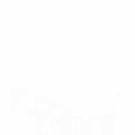
như: Bệnh viện Nội tiết TW CS. Thái Thịnh; Phòng khám
chuyên khoa YHCT BS. Huy; bệnh viện Mắt Sài Gòn - hà
Nội II; viện ĐH Y Hà Nội…
Phục vụ nhu cầu tài chính của doanh nghiệp, nhiều ngân
hàng tập trung gần đó như: ngân hàng MBBank; VIB;
Agribank… Khu phố tài chính Láng Hạ rất gần đây, thích
hợp với công ty có thế mạnh về bảo hiểm, tài chính…
Không giới hạn giờ làm việc, miễn phí phí làm ngoài giờ
cho khách thuê
Giá thuê vô cùng ưu đãi, phù hợp các doanh nghiệp có
khả năng tài chính còn hạn chế