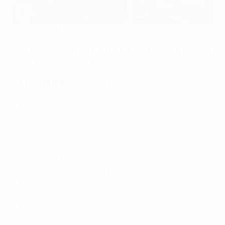
Hệ thống kính chống tia UV tại dự án PV Oil Hà Nội
6. Thuê văn phòng tại tòa nhà PV
OIL Hà Nội có tiện ích gì?
PV OIL Hà Nội
trang bị khu văn phòng đạt chuẩn hạng C và
nhiều tiện ích nội khu như:
Hệ thống camera an ninh giám sát 24/7, thiết bị PCCC
đạt chuẩn chất lượng quốc gia: hệ thống phun chống
cháy; cảm ứng nhiệt, cảm ứng khói
Để xe xung quanh tòa nhà với diện tích 500m2
01 thang máy tải trọng lớn dành cho nhân viên và cho
khách hàng tới đây giao dịch
Máy phát điện dự phòng chạy 100% công suất, đảm
bảo nguồn điện duy trì 24/7
Điều hòa trung tâm Fujitsu giúp cân bằng, phân bổ đồng
đều nhiệt độ trong tòa nhà