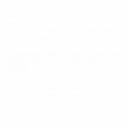
sàn cho thuê rơi vào khoảng 1000m2. Hệ thống vật chất
đối với nhu cầu thuê nguyên sàn hoặc chia cắt mặt sàn
đồng bộ, đầy đủ như: điều hòa, đèn điện;hệ thống PCCC;
thang thoát hiểm…
Diện tích chia cắt tối thiểu là 100m2/sàn. Một số diện tích
thuê mà doanh nghiệp có thể tham khảo như: 100 - 150 -
200 - 250 - 315 (m2).
4. Những điểm mạnh của văn
phòng cho thuê tại tòa nhà PV OIL
Hà Nội
Xung quanh tập trung nhiều trường cao đẳng, đại học
như: trường cao đẳng công nghệ Hà Nội; Học viện Eva's
Academy & Spa; ĐH Luật Hà Nội; ĐH Thủy Lợi; ĐH
Công Đoàn… không chỉ tạo nên nguồn nhân lực trẻ mà
còn góp phần tạo nên khu vực năng động,nhộn nhịp
Quyền lợi khám sức khỏe của người lao động được đáp
ứng dễ dàng khi lân cận có nhiều bệnh viện, hiệu thuốc