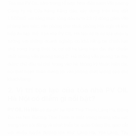
Tòa nhà PV OIL nằm trong tổ hợp Nhà điều hành Văn phòng
Công ty và Cửa hàng Xăng dầu, xây dựng trên khu đất
1.500m2 với tổng mức tổng đầu tư là 23 tỷ đồng gồm Văn
phòng làm việc, văn phòng cho thuê, phòng Hội nghị và khu
bếp ăn tập thể. Tòa nhà PV OIL Hà Nội sẽ là sự lựa chọn lý
tưởng với những doanh nghiệp có khả năng tài chính hạn
chế song trang thiết bị, cơ sở hạ tầng hiện đại, đạt chuẩn
chất lượng văn phòng hạng C. Hệ thống văn phòng tại đây
được chủ đầu tư chú trọng vào hệ thống kỹ thuật hiện đại,
nội thất hoàn thiện mang tới văn phòng chất lượng cao cho
khách hàng.
2. Vị trí tọa lạc của tòa nhà PV OIL
Hà Nội có điểm gì nổi bật?
PV OIL Hà Nội
có địa chỉ tại 194 Thái Thịnh, Láng Hạ, Đống
Đa, Hà Nội. Đường Thái Thịnh là một trong những khu vực
trung tâm sôi động và phát triển tại quận Đống Đa, giao cắt
với nhiều tuyến đường lớn như: Láng Hạ, Yên Lãng, Tây