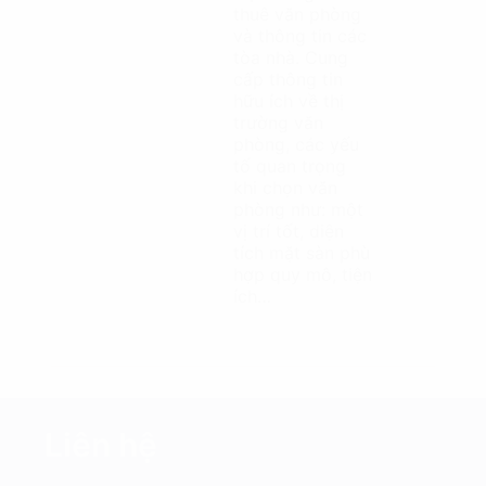
thuê văn phòng
và thông tin các
tòa nhà. Cung
cấp thông tin
hữu ích về thị
trường văn
phòng, các yếu
tố quan trọng
khi chọn văn
phòng như: một
vị trí tốt, diện
tích mặt sàn phù
hợp quy mô, tiện
ích…
Liên hệ