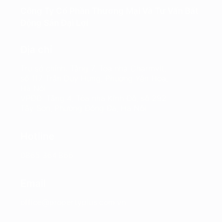
Công Ty Cổ Phần Thương Mại Và Tư Vấn Bất
Động Sản Đại Lợi
Địa chỉ
Trụ sở chính: Tầng 7, Tòa nhà Charmvit,
số 117 Trần Duy Hưng, Phường Yên Hòa,
Hà Nội
VPĐD: Tầng 4, Tòa nhà Kinh Đô, số 292
Tây Sơn, Phường Đống Đa, Hà Nội
Hotline
0865.364.866
Email
office@propertyplus.com.vn