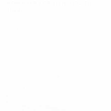
#Tòa Nhà PV OIL Hà Nội 194 Thái
Thịnh
Mục Lục
Tòa nhà
PV OIL Hà Nội
194 Thái Thịnh nằm trong chuỗi hệ
thống PV Oil tại Hà Nội. Bên cạnh việc phân phối xăng dầu,
phấn đấu vươn lên làm đơn vị kinh doanh có hệ thống xăng
dầu hàng đầu miền Bắc, PV OIL Hà Nội còn cung cấp hàng
loạt văn phòng cho thuê với giá thành ưu đãi tới các doanh
nghiệp. Hãy cùng Property Plus tìm hiểu về tòa nhà PV OIL
Hà Nội 194 Thái Thịnh ngay nhé!