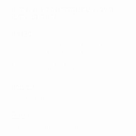
Công Ty Cổ Phần Thương Mại Và Tư Vấn Bất
Động Sản Đại Lợi
Địa chỉ
Trụ sở chính: Tầng 7, Tòa nhà Charmvit,
số 117 Trần Duy Hưng, Phường Yên Hòa,
Hà Nội
VPĐD: Tầng 4, Tòa nhà Kinh Đô, số 292
Tây Sơn, Phường Đống Đa, Hà Nội
Hotline
0865.364.866
Email
office@propertyplus.com.vn