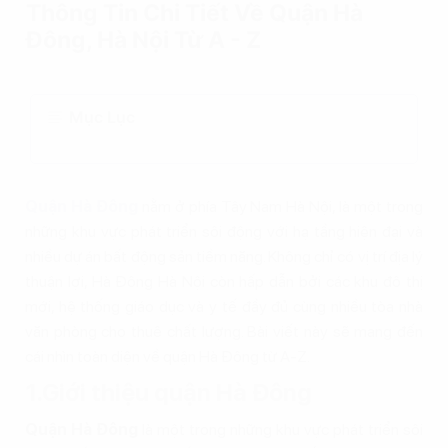
Thông Tin Chi Tiết Về Quận Hà
Đông, Hà Nội Từ A - Z
Mục Lục
Quận Hà Đông
nằm ở phía Tây Nam Hà Nội, là một trong
những khu vực phát triển sôi động với hạ tầng hiện đại và
nhiều dự án bất động sản tiềm năng. Không chỉ có vị trí địa lý
thuận lợi, Hà Đông Hà Nội còn hấp dẫn bởi các khu đô thị
mới, hệ thống giáo dục và y tế đầy đủ cùng nhiều tòa nhà
văn phòng cho thuê chất lượng. Bài viết này sẽ mang đến
cái nhìn toàn diện về quận Hà Đông từ A-Z.
1.Giới thiệu quận Hà Đông
Quận Hà Đông
là một trong những khu vực phát triển sôi