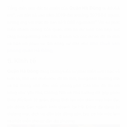
Tổng diện tích đất tự nhiên của
Quận Hà Đông
là 49,64
km², với dân số vào năm 2019 đạt khoảng 397.854 người,
tương ứng với mật độ dân số 8.088 người/km². Với sự phát
triển nhanh chóng của quận, dân số dự kiến còn tiếp tục
tăng trong những năm tới, đi kèm với các dự án đô thị mới
và tiện ích phục vụ đời sống cư dân như
cho thuê văn
phòng quận Hà Đông
.
5. Kinh tế
Quận Hà Đông
đang chứng kiến sự phát triển vượt bậc về
kinh tế, nhờ vào nhiều khu đô thị mới, trung tâm thương mại
và hệ thống chợ đầu mối phong phú. Các khu đô thị nổi
tiếng như Văn Phú, Dương Nội và Phú Lương đã góp phần
thúc đẩy kinh tế quận, đồng thời tạo nên diện mạo hiện đại,
sôi động. Các ngành kinh doanh tại Hà Đông đa dạng từ
thương mại, dịch vụ đến bất động sản, tạo cơ hội việc làm
và phát triển cho cư dân địa phương.