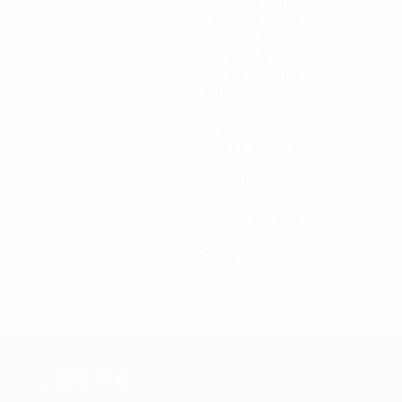
Marketing trong
ngành Bất động
sản, có kiến
thức cơ bản về
thiết kế nội thất
và không gian
làm việc. Các
bài viết cung
cấp các gợi ý về
xu hướng thiết
kế nội thất, từ
việc chọn màu
sắc đến vật liệu
sử dụng văn
phòng.
Liên hệ