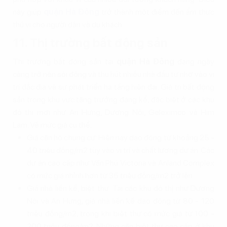
này giúp
quận Hà Đông
trở thành một điểm đến ẩm thực
thú vị cho người dân và du khách.
11. Thị trường bất động sản
Thị trường bất động sản tại
quận Hà Đông
đang ngày
càng trở nên sôi động và thu hút nhiều nhà đầu tư nhờ vào vị
trí đắc địa và sự phát triển hạ tầng hiện đại. Giá trị bất động
sản trong khu vực tăng trưởng đáng kể, đặc biệt ở các khu
đô thị mới như An Hưng, Dương Nội, Geleximco và Him
Lam. Về mức giá cụ thể:
Giá căn hộ chung cư: Hiện nay dao động từ khoảng 25 -
40 triệu đồng/m2 tùy vào vị trí và chất lượng dự án. Các
dự án cao cấp như Văn Phú Victoria và Anland Complex
có mức giá nhỉnh hơn từ 35 triệu đồng/m2 trở lên.
Giá nhà liền kề, biệt thự: Tại các khu đô thị như Dương
Nội và An Hưng, giá nhà liền kề dao động từ 80 - 120
triệu đồng/m2, trong khi biệt thự có mức giá từ 100 -
200 triệu đồng/m2. Những căn biệt thự cao cấp ở khu