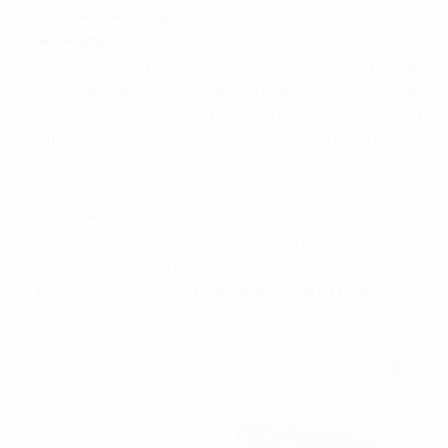
phòng tiêu biểu trong khu vực:
MAC Plaza
Tọa lạc tại số 10 Trần Phú,
MAC Plaza
là một tòa nhà văn
phòng hiện đại với vị trí thuận lợi ngay cửa ngõ phía Tây
Nam Hà Nội. MAC Plaza có tổng diện tích sàn rộng rãi, thiết
kế thoáng mát, và trang bị hệ thống điều hòa trung tâm, an
ninh 24/7 cùng nhiều tiện ích khác đáp ứng các tiêu chuẩn
cao cấp cho doanh nghiệp muốn xây dựng môi trường làm
việc chuyên nghiệp.
Địa chỉ: Số 10 Trần Phú , Hà Đông, Hà Nội
Tổng giá: 13 - 15$/m2
Quy mô: Tòa nhà 07 tầng văn phòng & 01 tầng hầm để
xe