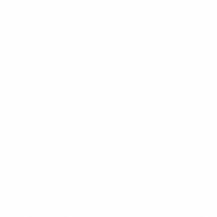
Quận Hà Đông sở hữu hệ thống cơ sở hạ tầng hiện đại và
phát triển
9. Du lịch
Quận Hà Đông
không chỉ nổi bật với hạ tầng hiện đại mà
còn hấp dẫn du khách bởi các điểm đến du lịch văn hóa độc
đáo. Các làng nghề truyền thống như làng lụa Vạn Phúc, một
trong những làng nghề lâu đời nhất Việt Nam là địa điểm
không thể bỏ qua. Ngoài ra, quận còn có các công trình tôn
giáo như đình làng La Khê và đền thờ Vạn Phúc, mang đến
không gian văn hóa đậm chất cổ truyền cho du khách và
người dân địa phương.
10. Ẩm thực
Ẩm thực Hà Đông phong phú và đa dạng với nhiều món ăn
đậm chất truyền thống Hà Nội, như bún đậu mắm tôm, bún
chả và phở Hà Đông. Các khu chợ và nhà hàng trong quận
cung cấp nhiều lựa chọn ẩm thực từ bình dân đến cao cấp,
phù hợp với khẩu vị của nhiều đối tượng khách hàng. Điều