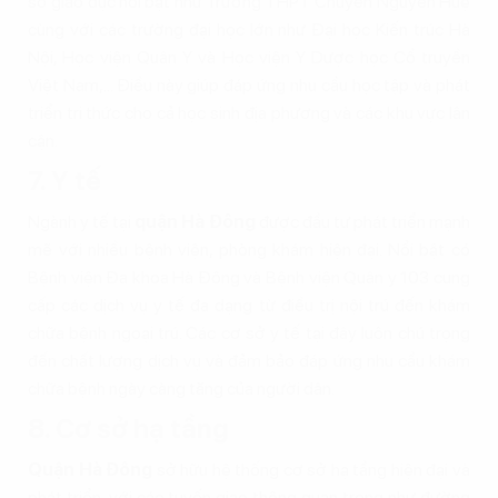
sở giáo dục nổi bật như Trường THPT Chuyên Nguyễn Huệ
cùng với các trường đại học lớn như Đại học Kiến trúc Hà
Nội, Học viện Quân Y và Học viện Y Dược học Cổ truyền
Việt Nam,... Điều này giúp đáp ứng nhu cầu học tập và phát
triển tri thức cho cả học sinh địa phương và các khu vực lân
cận.
7. Y tế
Ngành y tế tại
quận Hà Đông
được đầu tư phát triển mạnh
mẽ với nhiều bệnh viện, phòng khám hiện đại. Nổi bật có
Bệnh viện Đa khoa Hà Đông và Bệnh viện Quân y 103 cung
cấp các dịch vụ y tế đa dạng từ điều trị nội trú đến khám
chữa bệnh ngoại trú. Các cơ sở y tế tại đây luôn chú trọng
đến chất lượng dịch vụ và đảm bảo đáp ứng nhu cầu khám
chữa bệnh ngày càng tăng của người dân.
8. Cơ sở hạ tầng
Quận Hà Đông
sở hữu hệ thống cơ sở hạ tầng hiện đại và
phát triển, với các tuyến giao thông quan trọng như đường