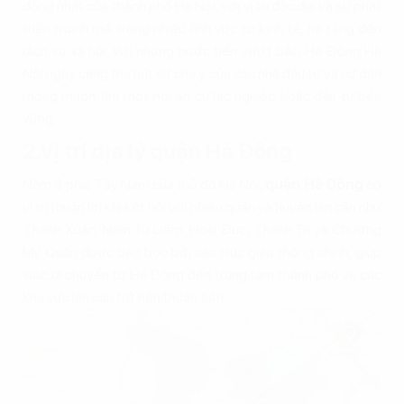
động nhất của thành phố Hà Nội, với vị trí đắc địa và sự phát
triển mạnh mẽ trong nhiều lĩnh vực từ kinh tế, hạ tầng đến
dịch vụ xã hội. Với những bước tiến vượt bậc, Hà Đông Hà
Nội ngày càng thu hút sự chú ý của các nhà đầu tư và cư dân
mong muốn tìm một nơi an cư lạc nghiệp hoặc đầu tư bền
vững.
2.Vị trí địa lý quận Hà Đông
Nằm ở phía Tây Nam của thủ đô Hà Nội,
quận Hà Đông
có
vị trí thuận lợi khi kết nối với nhiều quận và huyện lân cận như
Thanh Xuân, Nam Từ Liêm, Hoài Đức, Thanh Trì và Chương
Mỹ. Quận được bao bọc bởi các trục giao thông chính, giúp
việc di chuyển từ Hà Đông đến trung tâm thành phố và các
khu vực lân cận trở nên thuận tiện.