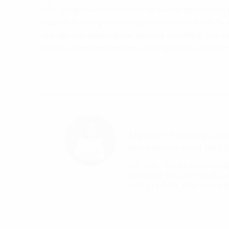
bản,... cùng nhiều lĩnh vực khác và đều đạt được những
Như vậy là chúng ta đã cùng nhau tìm hiểu về top 5+ 
tính đến thời điểm hiện tại. Hy vọng qua những chia 
hữu ích và chọn cho mình nơi cung cấp dịch vụ chất lượ
Tác giả
Nguyễn Phương Du
Phụ trách nội dung bài vi
Với hơn 10 năm kinh nghi
và thông tin các tòa nhà.
một vị trí tốt, diện tích 