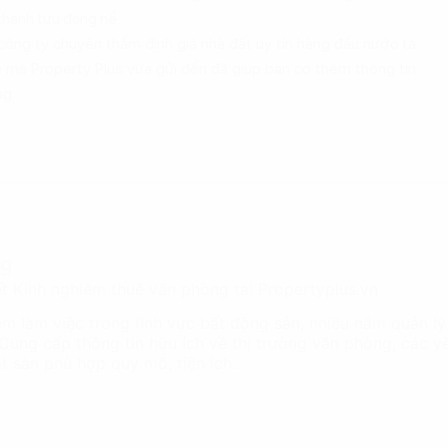
 thành tựu đáng nể.
công ty chuyên thẩm định giá nhà đất uy tín hàng đầu nước ta
sẻ mà Property Plus vừa gửi đến đã giúp bạn có thêm thông tin
ng.
ng
ết Kinh nghiệm thuê văn phòng tại Propertyplus.vn
ệm làm việc trong lĩnh vực bất động sản, nhiều năm quản lý
 Cung cấp thông tin hữu ích về thị trường văn phòng, các 
mặt sàn phù hợp quy mô, tiện ích…