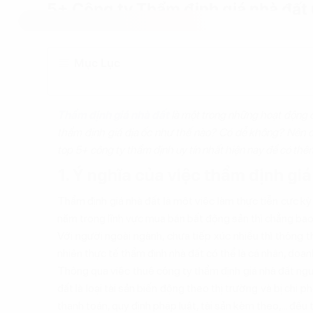
5+ Công ty Thẩm định giá nhà đất u
Mục Lục
Thẩm định giá nhà đất
là một trong những hoạt động qua
thẩm định giá địa ốc như thế nào? Có dễ không? Nên 
top 5+ công ty thẩm định uy tín nhất hiện nay để có th
1. Ý nghĩa của việc thẩm định gi
Thẩm định giá nhà đất là một việc làm thực tiễn cực k
năm trong lĩnh vực mua bán bất động sản thì chẳng bao
Với người ngoài ngành, chưa tiếp xúc nhiều thì thông 
nhiên thực tế thẩm định nhà đất có thể là cá nhân, doan
Thông qua việc thuê công ty thẩm định giá nhà đất ngườ
đất là loại tài sản biến động theo thị trường và bị chi ph
thanh toán, quy định pháp luật, tài sản kèm theo,... đều 