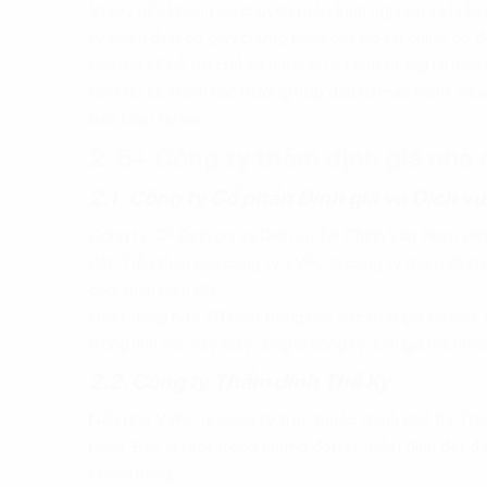
Vì vậy nếu không có chuyên môn, kinh nghiệm và hiểu 
ty thẩm định có giấy chứng nhận của Bộ tài chính, có 
nhà đất sẽ hỗ trợ chủ sở hữu/chủ sở hữu tương lai định g
Nhờ đó sẽ tránh các trường hợp đầu tư mạo hiểm, mua 
bảo toàn tài sản.
2. 5+ Công ty thẩm định giá nhà đ
2.1. Công ty Cổ phần Định giá và Dịch vụ
Công ty CP Định giá và Dịch vụ Tài Chính Việt Nam viết 
đất. Tiền thân của công ty VVFC là công ty thẩm định 
cuối thập niên 90.
Hoạt động hơn 20 năm trong lĩnh vực định giá tài sản,
trong lĩnh vực này. Đây cũng là công ty định giá mà nhiều
2.2. Công ty Thẩm định Thế Kỷ
Nếu như VVFC là công ty trực thuộc chính phủ thì Thế 
nhân. Đây là một trong những đơn vị thẩm định đất đa
khách hàng.