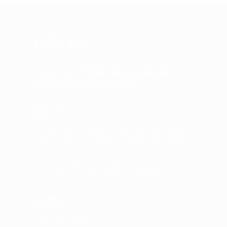
Liên hệ
Công Ty Cổ Phần Thương Mại Và Tư
Vấn Bất Động Sản Đại Lợi
Địa chỉ
Trụ sở chính: Tầng 7, Tòa nhà Charmvit,
số 117 Trần Duy Hưng, Phường Yên Hòa,
Hà Nội
VPĐD: Tầng 4, Tòa nhà Kinh Đô, số 292
Tây Sơn, Phường Đống Đa, Hà Nội
Hotline
0865.364.866