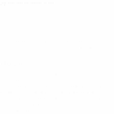
y tín nhất hiện nay
n trọng đối với việc mua bán, trao đổi loại hình tài sản này. Vậy
chọn công ty nào thực hiện? Hãy cùng Property Plus điểm danh
êm lựa chọn cho mình nhé!
á nhà đất
ỳ được giới chuyên môn xem trọng. Đối với người hoạt động lâu
 giờ họ bỏ qua bước này.
thường cho rằng thẩm định là việc của ngân hàng nhà nước. Tuy
h nghiệp, những người đang có nhu cầu về tài sản nhà đất.
i thuê có thể xác định giá của tài sản một cách chính xác. Nhà
ối bởi rất nhiều yếu tố. Điển hình là vị trí, phân loại, phương thức
tác động đến giá địa ốc.