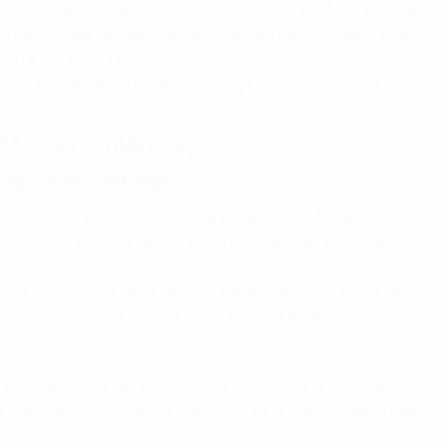
biết nhất định sẽ dễ đưa ra những phán đoán sai lầm. Các công
đội ngũ chuyên viên giàu kiến thức chuyên môn, am hiểu về luật
iá tài sản chính xác.
bán, trao đổi để có thể đảm bảo quyền lợi của chủ sở hữu nhờ
ất uy tín hiện nay
 Tài chính Việt Nam
tắt là VVFC là đơn vị tiên phong trong lĩnh vị thẩm định giá nhà
giá địa ốc thuộc Ban Vật Giá Chính Phủ thành lập từ những năm
 VVFC có đủ uy tín và bề dày kinh nghiệm để hỗ trợ khách hàng
 cá nhân đơn vị, tổ chức tin tưởng lựa chọn để định giá tài sản.
Kỷ lại là một cái tên nổi bật trong nhóm công ty thẩm định tư
i nhà ở nổi tiếng uy tín và nhận được sự tin cậy của đông đảo