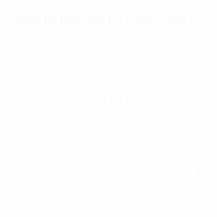
#Cho Thuê Văn Phòng 400m2
Quận Ba Đình Giá Cả Cạnh Tranh
Mục Lục
Với vị trí chiến lược, hạ tầng giao thông đồng bộ và cộng
đồng doanh nghiệp năng động, quận Ba Đình thu hút sự
quan tâm của nhiều công ty lớn và nhỏ. Nắm bắt được nhu
cầu đó, Propertyplus.vn tự hào mang đến dịch vụ
cho thuê
văn phòng 400m2 quận Ba Đình
với nhiều lựa chọn đa
dạng, đáp ứng mọi yêu cầu của khách hàng. Bài viết này sẽ
cung cấp một cái nhìn tổng quan về thị trường cho thuê văn
phòng diện tích lớn tại Ba Đình và hướng dẫn quy trình thuê
văn phòng chuyên nghiệp. Hãy cùng Propertyplus.vn khám
phá những cơ hội tiềm năng và tìm kiếm không gian làm việc