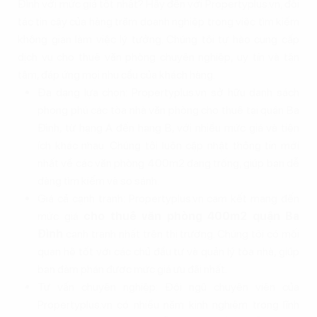
Đình với mức giá tốt nhất? Hãy đến với Propertyplus.vn, đối
tác tin cậy của hàng trăm doanh nghiệp trong việc tìm kiếm
không gian làm việc lý tưởng. Chúng tôi tự hào cung cấp
dịch vụ cho thuê văn phòng chuyên nghiệp, uy tín và tận
tâm, đáp ứng mọi nhu cầu của khách hàng.
Đa dạng lựa chọn: Propertyplus.vn sở hữu danh sách
phong phú các tòa nhà văn phòng cho thuê tại quận Ba
Đình, từ hạng A đến hạng B, với nhiều mức giá và tiện
ích khác nhau. Chúng tôi luôn cập nhật thông tin mới
nhất về các văn phòng 400m2 đang trống, giúp bạn dễ
dàng tìm kiếm và so sánh.
Giá cả cạnh tranh: Propertyplus.vn cam kết mang đến
mức giá
cho thuê văn phòng 400m2 quận Ba
Đình
cạnh tranh nhất trên thị trường. Chúng tôi có mối
quan hệ tốt với các chủ đầu tư và quản lý tòa nhà, giúp
bạn đàm phán được mức giá ưu đãi nhất.
Tư vấn chuyên nghiệp: Đội ngũ chuyên viên của
Propertyplus.vn có nhiều năm kinh nghiệm trong lĩnh