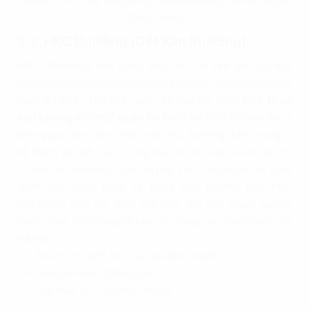
Diện tích cho thuê văn phòng Capital Building 58 Kim Mã, Ba
Đình, Hà Nội
2.3. HKC Building (Dệt Kim Building):
HKC Building
, còn được biết đến với tên gọi Dệt Kim
Building, là một tòa nhà văn phòng hạng B có vị trí đắc địa tại
quận Ba Đình. Tòa nhà cung cấp các lựa chọn
cho thuê
văn phòng 400m2 quận Ba Đình
với thiết kế hiện đại và
không gian làm việc thoải mái. HKC Building được trang bị
hệ thống an ninh 24/7, thang máy tốc độ cao và các tiện ích
cơ bản như nhà hàng, quán cà phê. Với vị trí gần các cơ quan
chính phủ, ngân hàng và trung tâm thương mại, HKC
Building là một lựa chọn phù hợp cho các doanh nghiệp
muốn thuê văn phòng tại khu vực trung tâm hành chính của
Hà Nội.
Địa chỉ: Số 285 Đội Cấn, Ba Đình, Hà Nội
Diện tích sàn: 400m2/sàn
Giá thuê: 10 - 12$/m2/ tháng