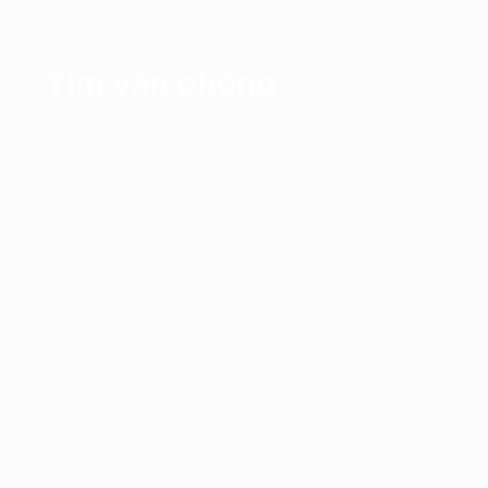
office@propertyplus.com.vn
Tìm văn phòng