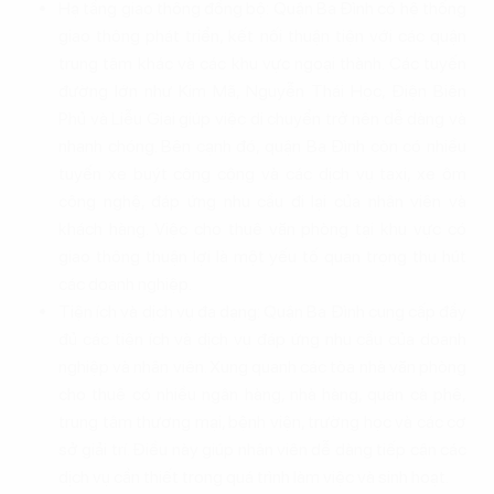
Hạ tầng giao thông đồng bộ: Quận Ba Đình có hệ thống
giao thông phát triển, kết nối thuận tiện với các quận
trung tâm khác và các khu vực ngoại thành. Các tuyến
đường lớn như Kim Mã, Nguyễn Thái Học, Điện Biên
Phủ và Liễu Giai giúp việc di chuyển trở nên dễ dàng và
nhanh chóng. Bên cạnh đó, quận Ba Đình còn có nhiều
tuyến xe buýt công cộng và các dịch vụ taxi, xe ôm
công nghệ, đáp ứng nhu cầu đi lại của nhân viên và
khách hàng. Việc cho thuê văn phòng tại khu vực có
giao thông thuận lợi là một yếu tố quan trọng thu hút
các doanh nghiệp.
Tiện ích và dịch vụ đa dạng: Quận Ba Đình cung cấp đầy
đủ các tiện ích và dịch vụ đáp ứng nhu cầu của doanh
nghiệp và nhân viên. Xung quanh các tòa nhà văn phòng
cho thuê có nhiều ngân hàng, nhà hàng, quán cà phê,
trung tâm thương mại, bệnh viện, trường học và các cơ
sở giải trí. Điều này giúp nhân viên dễ dàng tiếp cận các
dịch vụ cần thiết trong quá trình làm việc và sinh hoạt.