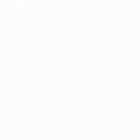
Liên hệ
Công Ty Cổ Phần Thương Mại Và Tư Vấn Bất
Động Sản Đại Lợi
Địa chỉ
Trụ sở chính: Tầng 7, Tòa nhà Charmvit,
số 117 Trần Duy Hưng, Phường Yên Hòa,
Hà Nội
VPĐD: Tầng 4, Tòa nhà Kinh Đô, số 292
Tây Sơn, Phường Đống Đa, Hà Nội
Hotline
0865.364.866
Email