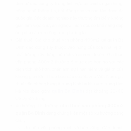
đến từ các công ty trong lĩnh vực tài chính, ngân hàng,
công nghệ thông tin, bất động sản và các tập đoàn đa
quốc gia. Các doanh nghiệp này thường tìm kiếm không
gian làm việc chuyên nghiệp, hiện đại, có khả năng đáp
ứng nhu cầu mở rộng trong tương lai.
Giá thuê: Giá cho thuê văn phòng 400m2 tại quận Ba
Đình dao động tùy thuộc vào hạng của tòa nhà, vị trí,
chất lượng xây dựng, tiện ích và dịch vụ đi kèm. Giá thuê
văn phòng 400m2 thường ở mức cao hơn so với các
diện tích nhỏ hơn, phản ánh sự khan hiếm và giá trị của
không gian lớn. Theo báo cáo của Savills Việt Nam, giá
thuê văn phòng hạng A trung bình tại khu vực trung tâm
Hà Nội (bao gồm
quận Ba Đình
) đạt khoảng 30-40
USD/m2/tháng.
Xu hướng: Thị trường
cho thuê văn phòng 400m2
quận Ba Đình
đang chứng kiến một số xu hướng đáng
chú ý:
Ưu tiên văn phòng xanh và bền vững: Các doanh