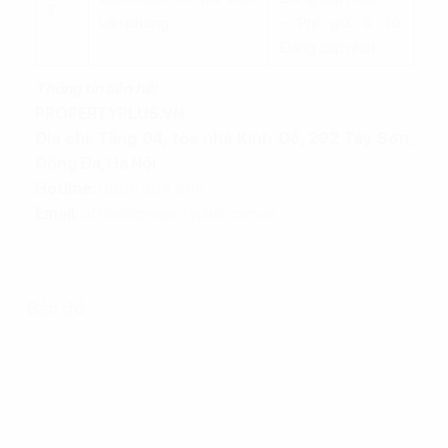
2
văn phòng
- Phí giữ ô tô:
Đang cập nhật
Thông tin liên hệ:
PROPERTYPLUS.VN
Địa chỉ: Tầng 04, tòa nhà Kinh Đô, 292 Tây Sơn,
Đống Đa, Hà Nội
Hotline:
0865.364.866
Email:
office@propertyplus.com.vn
Bản đồ