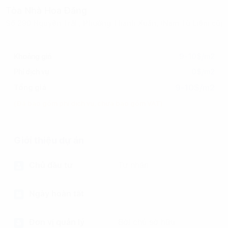
Tòa Nhà Hoa Đăng
Số 290 Nguyễn Trãi , Phường Thanh Xuân, (Nam Từ Liêm cũ)
Khoảng giá
9-10$/m2
Phí dịch vụ
0$/m2
9-10$/m2
Tổng giá
(Đã bao gồm phí dịch vụ, chưa bao gồm VAT)
Giới thiệu dự án
Chủ đầu tư
Tư nhân
Ngày hoàn tất
Đơn vị quản lý
Bởi chủ sở hữu