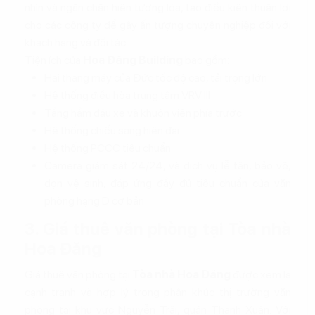
nhìn và ngăn chặn hiện tượng lóa, tạo điều kiện thuận lợi
cho các công ty để gây ấn tượng chuyên nghiệp đối với
khách hàng và đối tác.
Tiện ích của
Hoa Đăng Building
bao gồm:
Hai thang máy của Đức tốc độ cao, tải trọng lớn
Hệ thống điều hòa trung tâm VRV III
Tầng hầm đậu xe và khuôn viên phía trước
Hệ thống chiếu sáng hiện đại
Hệ thống PCCC tiêu chuẩn
Camera giám sát 24/24, và dịch vụ lễ tân, bảo vệ,
dọn vệ sinh, đáp ứng đầy đủ tiêu chuẩn của văn
phòng hạng D cơ bản
3. Giá thuê văn phòng tại Tòa nhà
Hoa Đăng
Giá thuê văn phòng tại
Tòa nhà Hoa Đăng
được xem là
cạnh tranh và hợp lý trong phân khúc thị trường văn
phòng tại khu vực Nguyễn Trãi, quận Thanh Xuân. Với