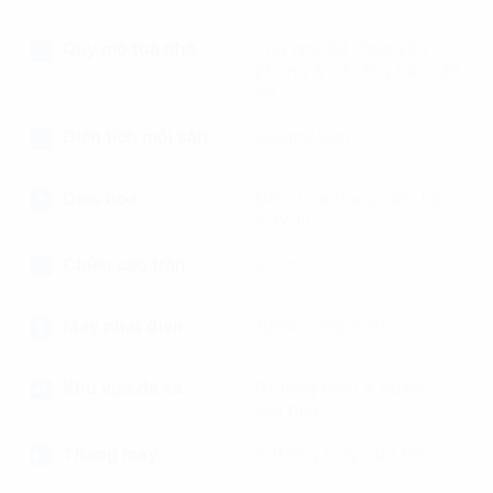
Quy mô toà nhà
Tòa nhà 08 tầng văn
phòng & 01 tầng hầm để
xe
Diện tích mỗi sàn
300m2/sàn
Điều hoà
Điều hòa trung tâm hệ
VRV III
Chiều cao trần
2,7 m
Máy phát điện
100% công suất
Khu vực để xe
01 tầng hầm & quanh
tòa nhà
Thang máy
2 thang máy của Đức