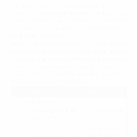
mức giá từ 9 đến 10 USD/m2/tháng (bao gồm VAT và
phí quản lý), các doanh nghiệp có thể thuê được không
gian làm việc chất lượng với nhiều lựa chọn diện tích từ
20m2 đến 300m2, phù hợp với các mô hình và quy mô
doanh nghiệp khác nhau.
Ngoài ra, chủ sở hữu cũng có thể thỏa thuận giá thuê
dành cho các hợp đồng thuê dài hạn và với diện tích thuê
lớn. Điều này giúp đảm bảo sự linh hoạt và thuận tiện cho
các doanh nghiệp trong việc lựa chọn và sử dụng không
gian văn phòng tại Tòa nhà Hoa Đăng. Liên hệ với
Propertyplus.vn
để biết thêm chi tiết.
STT
Chi phí
Số tiền
Khoảng giá
1
(đã bao gồm phí dịch
9 - 10$/m2/tháng
vụ, chưa gồm VAT)
- Phí giữ xe máy:
Các khoản chi phí thuê
Đang cập nhật