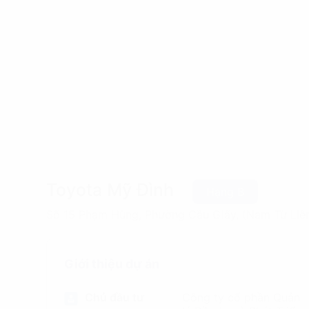
Toyota Mỹ Đình
Hạng B
Số 15 Phạm Hùng, Phường Cầu Giấy, (Nam Từ Liê
Giới thiệu dự án
Chủ đầu tư
Công ty cổ phần Quản