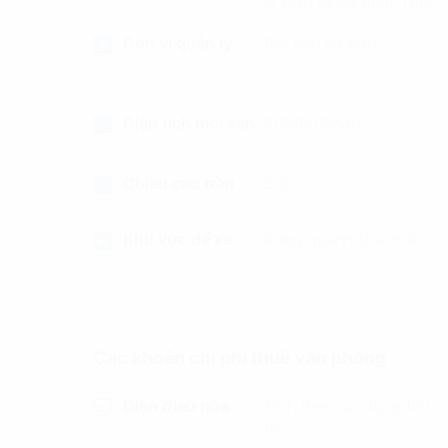
lý Đầu tư và Phát Triển
Đơn vị quản lý
Bởi chủ sở hữu
Diện tích mỗi sàn
2000m2/sàn
Chiều cao trần
2,6 m
Khu vực để xe
Xung quanh tòa nhà
Các khoản chi phí thuê văn phòng
Điện điều hòa
Tính theo sử dụng thực
tế