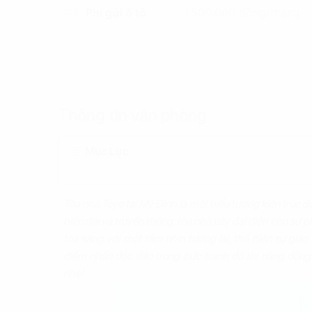
Phí gửi ô tô
1.500.000 đồng/tháng
Thông tin văn phòng
Mục Lục
Tòa nhà Toyo tại Mỹ Đình là một biểu tượng kiến trúc đ
hiện đại và truyền thống, tòa nhà này đại diện cho sự 
tỏa sáng với một tầm nhìn tương lai, thể hiện sự giao
điểm nhấn độc đáo trong bức tranh đô thị năng động
nhé!