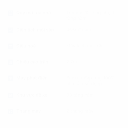
Quy mô toà nhà
Tòa nhà 12 tầng nổi, 3
tầng hầm
Diện tích mỗi sàn
455m2/sàn
Điều hoà
Máy lạnh âm trần
Chiều cao trần
2.7m
Máy phát điện
Backup đáp ứng 100%
nhu cầu sử dụng
Khu vực để xe
03 tầng hầm
Thang máy
2 thang máy