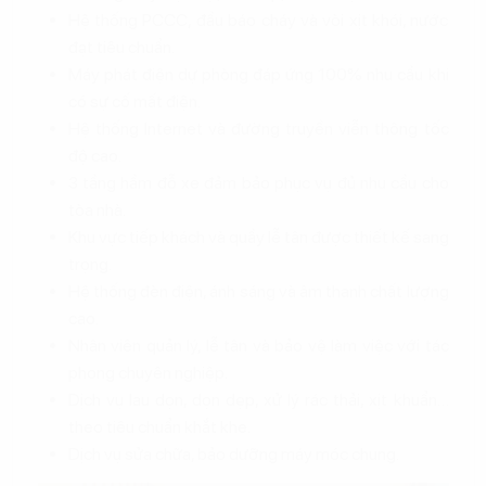
Hệ thống PCCC, đầu báo cháy và vòi xịt khói, nước
đạt tiêu chuẩn.
Máy phát điện dự phòng đáp ứng 100% nhu cầu khi
có sự cố mất điện.
Hệ thống Internet và đường truyền viễn thông tốc
độ cao.
3 tầng hầm đỗ xe đảm bảo phục vụ đủ nhu cầu cho
tòa nhà.
Khu vực tiếp khách và quầy lễ tân được thiết kế sang
trọng.
Hệ thống đèn điện, ánh sáng và âm thanh chất lượng
cao.
Nhân viên quản lý, lễ tân và bảo vệ làm việc với tác
phong chuyên nghiệp.
Dịch vụ lau dọn, dọn dẹp, xử lý rác thải, xịt khuẩn…
theo tiêu chuẩn khắt khe.
Dịch vụ sửa chữa, bảo dưỡng máy móc chung.