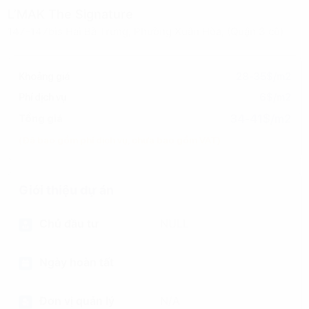
L’MAK The Signature
147-147bis Hai Bà Trưng, Phường Xuân Hòa, (Quận 3 cũ)
Khoảng giá
28-35$/m2
Phí dịch vụ
6$/m2
34-41$/m2
Tổng giá
(Đã bao gồm phí dịch vụ, chưa bao gồm VAT)
Giới thiệu dự án
Chủ đầu tư
NULL
Ngày hoàn tất
Đơn vị quản lý
N/A