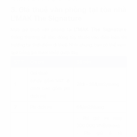
3. Giá thuê văn phòng tại tòa nhà
L'MAK The Signature
Mức giá thuê văn phòng tại
L’MAK The Signature
thông thường sẽ dao động tùy thuộc vào điều kiện thị
trường tại thời điểm đi thuê. Nhìn chung, bạn có thể xem
qua bảng giá tham khảo dưới đây:
STT
Chi phí
Số tiền
Giá thuê
(chưa gồm VAT &
1
28$ - 35$/m2/tháng
chưa bao gồm phí
dịch vụ)
2
Phí dịch vụ
6$/m2/tháng
- Phí giữ xe máy:
300.000 VNĐ/tháng
- Phí giữ ô tô: