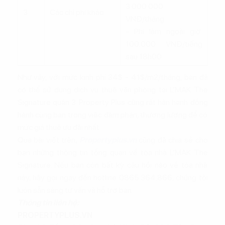
3.000.000
3
Các chi phí khác
VNĐ/tháng
- Phí làm ngoài giờ:
100.000 VNĐ/tiếng
sau 18h00
Như vậy, với mức kinh phí 34$ - 41$/m2/tháng, bạn đã
có thể sử dụng dịch vụ thuê văn phòng tại L’MAK The
Signature quận 3. Property Plus cũng rất hân hạnh đồng
hành cùng bạn trong việc đàm phán, thương lượng để có
mức giá thuê ưu đãi nhất.
Qua bài viết trên,
Propertyplus.vn
cũng đã chia sẻ cho
bạn những thông tin tổng quan về tòa nhà L’MAK The
Signature. Nếu bạn còn bất kỳ câu hỏi nào về tòa nhà
này, hãy gọi ngay đến hotline 0865.364.866, chúng tôi
luôn sẵn sàng tư vấn và hỗ trợ bạn.
Thông tin liên hệ:
PROPERTYPLUS.VN