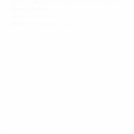
Địa chỉ: Tầng 06, tòa nhà Kinh Đô, 292 Tây Sơn,
Đống Đa, Hà Nội
Hotline:
0865.364.866
Email:
office@propertyplus.com.vn
Bản đồ