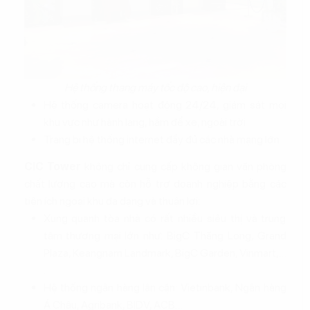
Hệ thống thang máy tốc độ cao, hiện đại
Hệ thống camera hoạt động 24/24, giám sát mọi
khu vực như hành lang, hầm để xe, ngoài trời
Trang bị hệ thống internet đầy đủ các nhà mạng lớn
CIC Tower
không chỉ cung cấp không gian văn phòng
chất lượng cao mà còn hỗ trợ doanh nghiệp bằng các
tiện ích ngoại khu đa dạng và thuận lợi:
Xung quanh tòa nhà có rất nhiều siêu thị và trung
tâm thương mại lớn như: BigC Thăng Long, Grand
Plaza, Keangnam Landmark, BigC Garden, Vinmart,…
.
Hệ thống ngân hàng lân cận: Vietinbank, Ngân hàng
Á Châu, Agribank, BIDV, ACB…