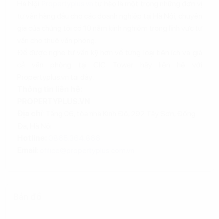
Hà Nội.
Propertyplus.vn
tự hào là một trong những đơn vị
tư vấn hàng đầu cho các doanh nghiệp tại Hà Nội, chuyên
gia của chúng tôi có 10 năm kinh nghiệm trong lĩnh vực tư
vấn cho thuê văn phòng.
Để được nghe tư vấn kỹ hơn về từng loại tiện ích và giá
cả văn phòng tại CIC Tower hãy liên hệ với
Propertyplus.vn tại đây:
Thông tin liên hệ:
PROPERTYPLUS.VN
Địa chỉ
: Tầng 06, tòa nhà Kinh Đô, 292 Tây Sơn, Đống
Đa, Hà Nội
Hotline:
0865.364.866
Email
:
office@propertyplus.com.vn
Bản đồ