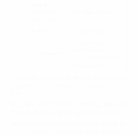
Giá thuê
1
(chưa gồm VAT
12$ - 13$/m2/tháng
& phí dịch vụ)
2
Phí dịch vụ
1.5 $/m2/tháng
- Phí giữ xe máy: 70.000
đồng/tháng/xe
3
Các chi phí khác
- Phí giữ ô tô: 1.500.000
đồng/tháng/ ô tô
Property Plus luôn nỗ lực để đàm phán cho khách thuê
văn phòng tại đây có được giá thuê và điều kiện thuê tốt
nhất.
8. Liên hệ thuê văn phòng tại CIC
Tower ở đâu uy tín, giá tốt nhất?
Công ty Cổ phần Thương mại và tư vấn bất động sản Đại
Lợi (Propertyplus.vn) là công ty môi giới bất động sản tại