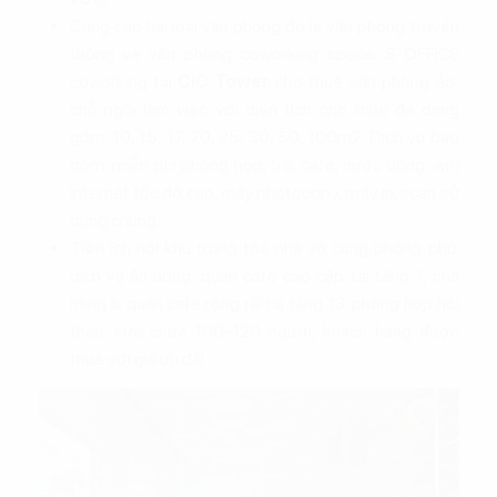
Cung cấp hai loại văn phòng đó là văn phòng truyền
thống và văn phòng coworking space. S-OFFICE
coworking tại
CIC Tower
cho thuê văn phòng ảo,
chỗ ngồi làm việc với diện tích cho thuê đa dạng
gồm: 10, 15, 17, 20, 25, 30, 50, 100m2. Dịch vụ bao
gồm: miễn phí phòng họp, trà, cafe, nước uống, wifi
internet tốc độ cao, máy photocopy, máy in, scan sử
dụng chung...
Tiện ích nội khu trong tòa nhà vô cùng phong phú:
dịch vụ ăn uống: quán cafe cao cấp tại tầng 1, nhà
hàng & quán cafe rộng rãi tại tầng 13; phòng họp hội
thảo: sức chứa 100-120 người, khách hàng được
thuê với giá ưu đãi