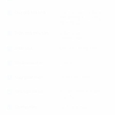
Quy mô toà nhà
Tòa nhà gồm 12 tầng
văn phòng & 02 tầng
hầm để xe
Diện tích mỗi sàn
900m2/sàn -
1100m2/sàn
Điều hoà
Điều hòa trung tâm
Chiều cao trần
2,65 m
Máy phát điện
100% công suất
Khu vực để xe
02 tầng hầm & quanh
tòa nhà
Thang máy
02 Thang máy