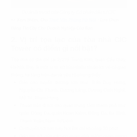
Dự án là trụ sở của Công ty Cổ phần đầu tư CIC
=> Xem thêm: Cho
Thuê Văn Phòng Hà Nội
- Lựa Chọn
Đáng Tin Cậy Cho Doanh Nghiệp Của Bạn
2. Vị trí tọa lạc của tòa nhà CIC
Tower có điểm gì nổi bật?
Tòa nhà có địa chỉ tại 2/219 Trung Kính, quận Cầu Giấy,
Hà Nội. Đây là một vị trí sở hữu nhiều thuận lợi về cả giao
thông, hạ tầng hiện đại và yếu tố phong thủy:
Gần các tuyến đường lớn như: Trần Duy Hưng,
Nguyễn Chí Thanh, Đường Láng, Dương Đình Nghệ,
Mễ Trì , Phạm Hùng…
Thuận tiện đi tới các quận trung tâm thành phố như:
quận Đống Đa, quận Hoàn Kiếm, Đống Đa, Ba Đình,
Thanh Xuân, Nam Từ Liêm…
Di chuyển tới sân bay Nội Bài chỉ khoảng 30 phút
Gần trụ sở của các cơ quan nhà nước quan trọng