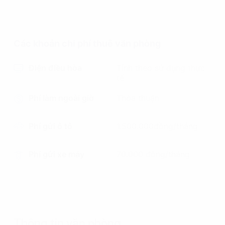
Các khoản chi phí thuê văn phòng
Điện điều hòa
Tính theo sử dụng thực
tế
Phí làm ngoài giờ
Thỏa thuận
Phí gửi ô tô
1.500.000đồng/tháng
Phí gửi xe máy
70.000 đồng/tháng
Thông tin văn phòng