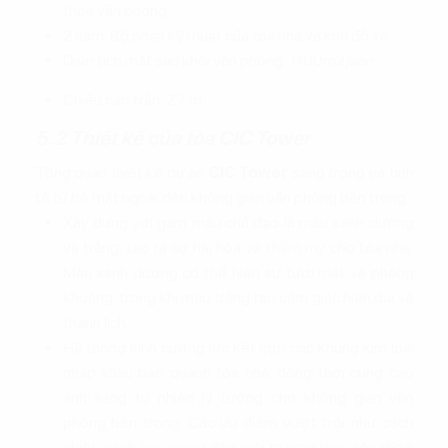
thuê văn phòng
2 hầm: Bộ phận kỹ thuật của tòa nhà và khu đỗ xe.
Diện tích mặt sàn khối văn phòng: 1100m2/sàn
Chiều cao trần: 2.7 m
5.2 Thiết kế của tòa CIC Tower
Tổng quan thiết kế dự án
CIC Tower
sang trọng và tinh
tế từ bề mặt ngoài đến không gian văn phòng bên trong.
Xây dựng với gam màu chủ đạo là màu xanh dương
và trắng, tạo ra sự hài hòa và thẩm mỹ cho tòa nhà.
Màu xanh dương có thể hiện sự tươi mát và phóng
khoáng, trong khi màu trắng tạo cảm giác hiện đại và
thanh lịch
Hệ thống kính cường lực kết hợp các khung kim loại
nhập khẩu bao quanh tòa nhà, đồng thời cung cấp
ánh sáng tự nhiên lý tưởng cho không gian văn
phòng bên trong. Các ưu điểm vượt trội như cách
nhiệt, cách âm, mang đến môi trường làm việc thoải