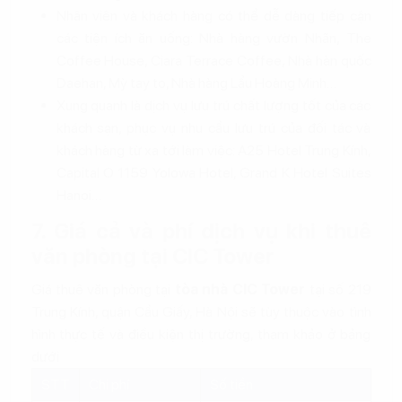
Nhân viên và khách hàng có thể dễ dàng tiếp cận
các tiện ích ăn uống: Nhà hàng vườn Nhãn, The
Coffee House, Ciara Terrace Coffee, Nhà hàn quốc
Daehan, Mỳ tay to, Nhà hàng Lẩu Hoàng Minh…
Xung quanh là dịch vụ lưu trú chất lượng tốt của các
khách sạn, phục vụ nhu cầu lưu trú của đối tác và
khách hàng từ xa tới làm việc: A25 Hotel Trung Kính,
Capital O 1159 Yolowa Hotel, Grand K Hotel Suites
Hanoi…
7. Giá cả và phí dịch vụ khi thuê
văn phòng tại CIC Tower
Giá thuê văn phòng tại
tòa nhà CIC Tower
tại số 219
Trung Kính, quận Cầu Giấy, Hà Nội sẽ tùy thuộc vào tình
hình thực tế và điều kiện thị trường, tham khảo ở bảng
dưới
STT
Chi phí
Số tiền