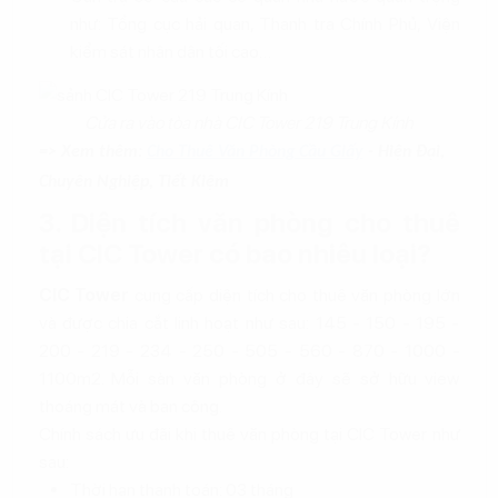
như: Tổng cục hải quan, Thanh tra Chính Phủ, Viện
kiểm sát nhân dân tối cao…
Cửa ra vào tòa nhà CIC Tower 219 Trung Kính
=> Xem thêm:
Cho Thuê Văn Phòng Cầu Giấy
- Hiện Đại,
Chuyên Nghiệp, Tiết Kiệm
3. Diện tích văn phòng cho thuê
tại CIC Tower có bao nhiêu loại?
CIC Tower
cung cấp diện tích cho thuê văn phòng lớn
và được chia cắt linh hoạt như sau: 145 - 150 - 195 -
200 - 219 - 234 - 250 - 505 - 560 - 870 - 1000 -
1100m2. Mỗi sàn văn phòng ở đây sẽ sở hữu view
thoáng mát và ban công.
Chính sách ưu đãi khi thuê văn phòng tại CIC Tower như
sau:
Thời hạn thanh toán: 03 tháng