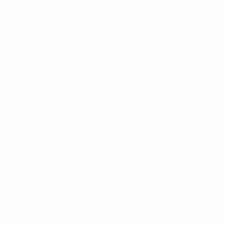
4. Những điểm mạnh của văn
phòng cho thuê tại tòa nhà CIC
Tower
Quận Cầu Giấy là khu vực có mật độ doanh nghiệp
và công ty lớn, thu hút nhiều nhà đầu tư và doanh
nhân. Việc đặt văn phòng tại CIC Tower sẽ giúp
doanh nghiệp dễ dàng tạo dựng mối quan hệ và tìm
kiếm cơ hội hợp tác trong môi trường kinh doanh
đang bùng nổ này.
Nằm gần các KĐT lớn như Trung Hòa - Nhân Chính,
Trần Duy hưng, khu phố tài chính – công nghệ cao
Duy Tân, nơi tập trung nhiều tập đoàn, công ty lớn:
Samsung, FPT, CMC, Viettel, TPBank… Tất cả những
yếu tố trên tăng cơ hội hợp tác với các đối tác lớn và
tiếp cận những khách hàng tiềm năng.
Đây là tòa nhà dành diện tích cho thuê văn phòng lớn
hơn 10.000m2 và mới được đi vào hoạt động năm
2019