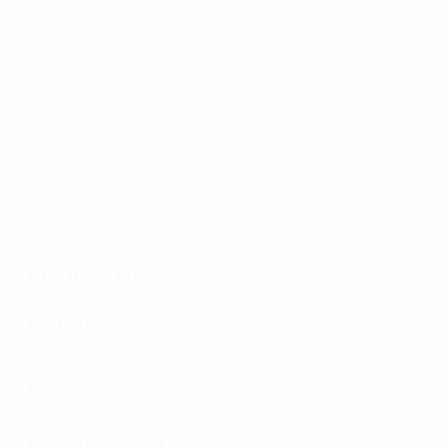
CIC Tower
Số 219 Trung Kính, Phường Yên Hoà, (Quận Cầu Giấy cũ)
Khoảng giá
12-13$/m2
Phí dịch vụ
1,5$/m2
13,5-14,5$/m2
Tổng giá
(Đã bao gồm phí dịch vụ, chưa bao gồm VAT)
Giới thiệu dự án
Chủ đầu tư
Công ty Cổ phần Đầu
tư CIC
Ngày hoàn tất
Đơn vị quản lý
CBRE Việt Nam