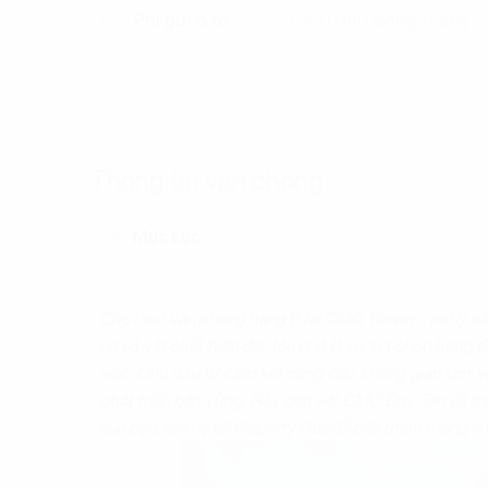
Phí gửi ô tô
1.350.000 đồng/tháng
Thông tin văn phòng
Mục Lục
Cho thuê văn phòng hạng B tại
CMC Tower
- nơi lý t
cơ sở vật chất hiện đại, tòa nhà là sự lựa chọn hàng
việc. Chủ đầu tư cam kết cung cấp không gian làm vi
phát triển bền vững. Hãy đến với CMC Duy Tân và tr
của bạn, liên hệ tới Property Plus để biết thêm thông ti