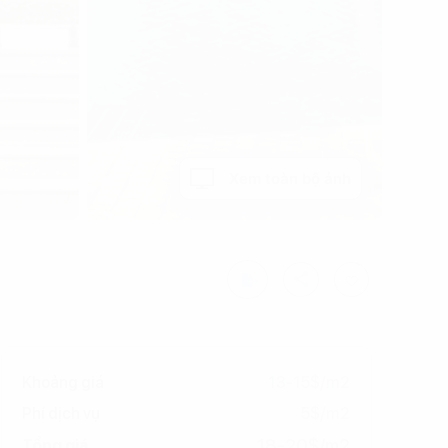
Xem toàn bộ ảnh
Khoảng giá
13-15$/m2
Phí dịch vụ
5$/m2
18-20$/m2
Tổng giá