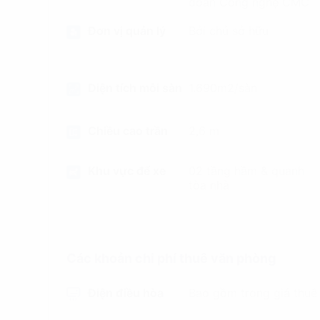
đoàn Công nghệ CMC
Đơn vị quản lý
Bởi chủ sở hữu
Diện tích mỗi sàn
1.690m2/sàn
Chiều cao trần
2,6 m
Khu vực để xe
02 tầng hầm & quanh
tòa nhà
Các khoản chi phí thuê văn phòng
Điện điều hòa
Bao gồm trong giá thuê