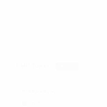
CMC Tower
Hạng B
Số 11 Duy Tân, Phường Cầu Giấy, (Quận Cầu Giấy 
Giới thiệu dự án
Chủ đầu tư
Công ty Cổ phần Tập