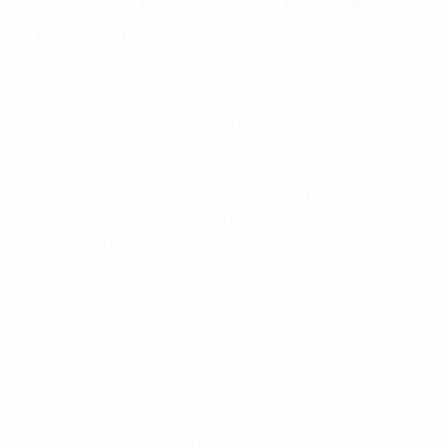
2. Vị trí của tòa nhà TTC Tower có
gì khác biệt?
Tòa nhà có vị trí tại 19, lô B1A, mặt phố Duy Tân, Quận
Cầu Giấy. Đây là một quận phát triển với nhiều cơ quan
hành chính, trung tâm thương mại, công viên và các tiện
ích khác. Quận Cầu Giấy là một trong những trung tâm
kinh tế, tài chính, công nghệ của Hà Nội, thu hút nhiều
doanh nghiệp và công ty nước ngoài hoạt động.
25 phút ra Sân bay quốc tế Nội Bài.
650m tới Bến xe Mỹ Đình.
Gần các tuyến đường lớn như: Phạm Hùng, Cầu Giấy,
Xuân Thủy, Tôn Thất Thuyết, Võ Chí Công…
Kết nối nhanh chóng với các khu vực nội thành, các
quận phát triển: Đống Đa, Nam Từ Liêm, Hai Bà
Trưng…
Dễ dàng di chuyển đến các điểm nổi tiếng của Hà
Nội như Hồ Tây, Công viên Nghĩa Đô, Chùa Trấn
Quốc, Bảo tàng Hà Nội, Bảo tàng Dân tộc học Việt