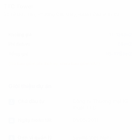
TTC Tower
Số 19 Duy Tân, Phường Cầu Giấy, (Quận Cầu Giấy cũ)
Khoảng giá
11-13$/m2
Phí dịch vụ
5$/m2
16-17$/m2
Tổng giá
(Đã bao gồm phí dịch vụ, chưa bao gồm VAT)
Giới thiệu dự án
Chủ đầu tư
Công ty Thương mại Kỹ
thuật TTC
Ngày hoàn tất
01/05/2011
Đơn vị quản lý
Savills Việt Nam