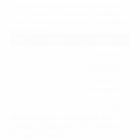
Chi phí vận hành và giá thuê diện tích văn phòng tại tòa
nhà TTC Tower 19 Duy Tân Cầu Giấy Hà Nội được áp
dụng linh hoạt dựa trên diện tích thực tế và thời điểm ký
hợp đồng như sau:
STT
Chi phí
Số tiền
Giá thuê (chưa gồm
1
11$ - 13$/m2/tháng
VAT & phí phục vụ)
2
5$/m2/tháng
Phí dịch vụ
- Phí giữ xe máy:
5.5$/Xe máy/tháng
3
Các chi phí khác
- Phí giữ ô tô:
77$/Xe ô tô /tháng
8. Địa chỉ liên hệ cho thuê văn
phòng tại tòa nhà TTC Tower uy
tín, giá tốt nhất