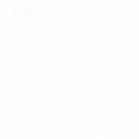
Cửa ra vào tòa nhà TTC Tower
=> Xem thêm:
Cho Thuê Văn Phòng Tại Cầu Giấy
-
Địa Điểm Số Một Để Làm việc
3. Các loại diện tích văn phòng
cho thuê tại tòa nhà TTC Tower
Tòa nhà này cung cấp một loạt các diện tích văn phòng
cho thuê vô cùng linh hoạt, từ nhỏ đến lớn, đáp ứng nhu
cầu của các doanh nghiệp với kích thước đa dạng. Với
diện tích văn phòng cho thuê từ 36 - 50 - 70 - 114 - 127
- 130 - 132 - 148 - 215 - 248 - 300 - 336 - 400 - 500 -
600 - 700 - 800 - 850m2 (nguyên sàn), TTC Tower
đáp ứng nhiều lựa chọn diện tích khác nhau.
Những diện tích này được thiết kế hiện đại, sáng tạo, tận
dụng tối đa ánh sáng tự nhiên và không gian mở, giúp tạo