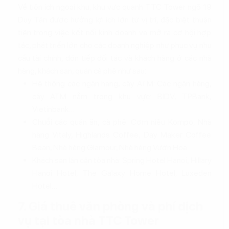
Về tiện ích ngoại khu, khu vực quanh TTC Tower ngõ 19
Duy Tân được hưởng lợi ích lớn từ vị trí, đặc biệt thuận
tiện trong việc kết nối kinh doanh và mở ra cơ hội hợp
tác, phát triển lớn cho các doanh nghiệp như phục vụ nhu
cầu tài chính, đón tiếp đối tác và khách hàng ở các nhà
hàng, khách sạn, quán cà phê như sau:
Hệ thống các ngân hàng, cây ATM: Các ngân hàng,
cây ATM nằm trong khu vực: BIDV, TPBank,
Vietinbank…
Chuỗi các quán ăn, cà phê: Cơm niêu Kompo, Nhà
hàng Vitaly, Highlands Coffee, Day Maker Coffee
Bean, Nhà hàng Glamour, Nhà hàng Vườn Hoa…
Khách sạn lân cận tòa nhà: Spring Hotel Hanoi, Hillary
Hanoi Hotel, The Galaxy Home Hotel, Luxeden
Hotel…
7. Giá thuê văn phòng và phí dịch
vụ tại tòa nhà TTC Tower