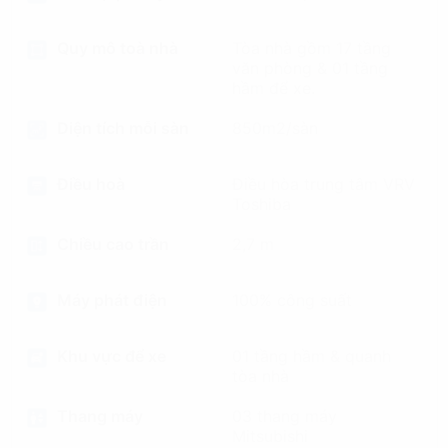
Quy mô toà nhà
Tòa nhà gồm 17 tầng
văn phòng & 01 tầng
hầm để xe.
Diện tích mỗi sàn
850m2/sàn
Điều hoà
Điều hòa trung tâm VRV
Toshiba
Chiều cao trần
2,7 m
Máy phát điện
100% công suất
Khu vực để xe
01 tầng hầm & quanh
tòa nhà
Thang máy
03 thang máy
Mitsubishi