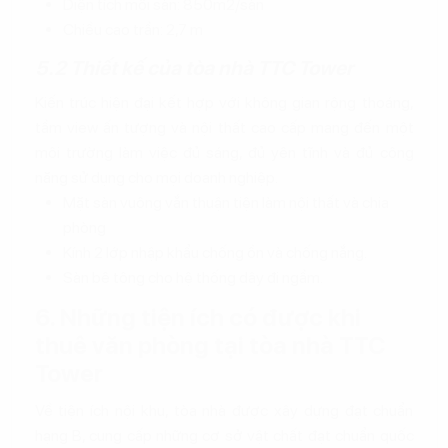
Diện tích mỗi sàn: 850m2/sàn
Chiều cao trần: 2,7 m
5.2 Thiết kế của tòa nhà TTC Tower
Kiến trúc hiện đại kết hợp với không gian rộng thoáng,
tầm view ấn tượng và nội thất cao cấp mang đến một
môi trường làm việc đủ sáng, đủ yên tĩnh và đủ công
năng sử dụng cho mọi doanh nghiệp.
Mặt sàn vuông vắn thuận tiện làm nội thất và chia
phòng
Kính 2 lớp nhập khẩu chống ồn và chống nắng.
Sàn bê tông cho hệ thống dây đi ngầm.
6. Những tiện ích có được khi
thuê văn phòng tại tòa nhà TTC
Tower
Về tiện ích nội khu, tòa nhà được xây dựng đạt chuẩn
hạng B, cung cấp những cơ sở vật chất đạt chuẩn quốc