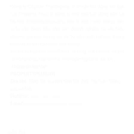
Công ty Cổ phần Thương mại và tư vấn bất động sản Đại
Lợi (Property Plus) là công ty môi giới bất động sản tại
Hà Nội.
Propertyplus.vn
tự hào là một trong những đơn
vị tư vấn hàng đầu cho các doanh nghiệp tại Hà Nội,
chuyên gia của chúng tôi có 10 năm kinh nghiệm trong
lĩnh vực tư vấn cho thuê văn phòng.
Để được nghe tư vấn kỹ hơn về từng loại tiện ích và giá
cả văn phòng, hãy liên hệ với propertyplus.vn tại đây:
Thông tin liên hệ:
PROPERTYPLUS.VN
Địa chỉ:
Tầng 04, tòa nhà Kinh Đô, 292 Tây Sơn, Đống
Đa, Hà Nội
Hotline:
0865.364.866
Email:
office@propertyplus.com.vn
Bản đồ