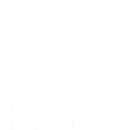
Nằm gần nhiều công viên sinh thái là công viên Trung
Hòa – Nhân Chính và công viên Vinhomes Green
Bay.
Thuận lợi di chuyển tới Trung tâm hội nghị quốc gia
và bến xe Mỹ Đình
Gần các trường ĐH lớn của Hà Nội như: ĐH Khoa
học xã hội nhân văn, ĐH phòng cháy chữa cháy, ĐH
Sư phạm…
Viện Huyết học, Viện 198, Bệnh viện Đa khoa Thu
Cúc, Trung tâm Y tế công cộng… phục vụ nhu cầu
khám và chữa bệnh
Gần cả những khu vực vui chơi, thể thao: Công viên
Thanh Xuân, Nhà văn hóa quận Thanh Xuân, Elite
Fitness Thăng Long, Sân bóng Viglacera…