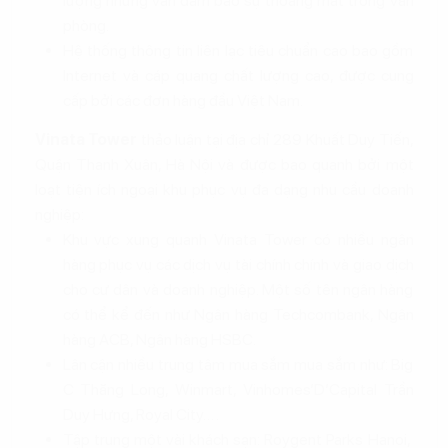
lượng nhưng vẫn đảm bảo sự thoáng mát trong văn
phòng.
Hệ thống thông tin liên lạc tiêu chuẩn cao bao gồm
Internet và cáp quang chất lượng cao, được cung
cấp bởi các đơn hàng đầu Việt Nam.
Vinata Tower
thảo luận tại địa chỉ 289 Khuất Duy Tiến,
Quận Thanh Xuân, Hà Nội và được bao quanh bởi một
loạt tiện ích ngoại khu phục vụ đa dạng nhu cầu doanh
nghiệp:
Khu vực xung quanh Vinata Tower có nhiều ngân
hàng phục vụ các dịch vụ tài chính chính và giao dịch
cho cư dân và doanh nghiệp. Một số tên ngân hàng
có thể kể đến như Ngân hàng Techcombank, Ngân
hàng ACB, Ngân hàng HSBC.
Lân cận nhiều trung tâm mua sắm mua sắm như: Big
C Thăng Long, Winmart, Vinhomes’D’Capital Trần
Duy Hưng, Royal City… .
Tập trung một vài khách sạn: Roygent Parks Hanoi,