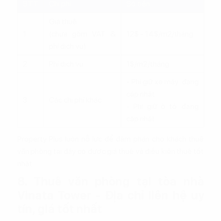
STT
Chi phí
Số tiền
Giá thuê
1
(chưa gồm VAT &
12$ - 14$/m2/tháng
phí dịch vụ)
2
Phí dịch vụ
1$/m2/tháng
- Phí giữ xe máy: đang
cập nhật
3
Các chi phí khác
- Phí giữ ô tô: đang
cập nhật
Property Plus luôn nỗ lực để đàm phán cho khách thuê
văn phòng tại đây có được giá thuê và điều kiện thuê tốt
nhất.
8. Thuê văn phòng tại tòa nhà
Vinata Tower - Địa chỉ liên hệ uy
tín, giá tốt nhất