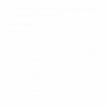
Nhất - Giải Pháp Tối Ưu Chi Phí Cho Doanh Nghiệp Nhỏ
2. Vị trí tọa lạc của tòa nhà Vinata
Tower có gì nổi bật?
Vinata Tower
có địa chỉ tại 289 Khuất Duy Tiến, quận
Thanh Xuân, Hà Nội. Dự án nằm trong khu vực được đồng
bộ hoàn thiện cơ sở hạ tầng hiện đại và sở hữu hệ thống
giao thông huyết mạch của Thủ đô
Khuất Duy Tiến là tuyến đường chính nối liền khu vực
Thanh Xuân với các quận lân cận. Đường rộng, được
đầu tư và nâng cấp, giúp tối ưu hóa việc di chuyển
giữa các khu vực.
Gần các tuyến đường lớn như: Vành Đai 3 trên cao,
đường Khuất Duy Tiến, Nguyễn Trãi, Phạm Hùng,
Trường Chinh, Láng, Lê Văn Lương, Tố Hữu, Hầm
chui Trung Hòa, Đại lộ Thăng Long
Thuận tiện kết nối tới các quận trung tâm như: Đống
Đa, Cầu Giấy, Ba Đình…