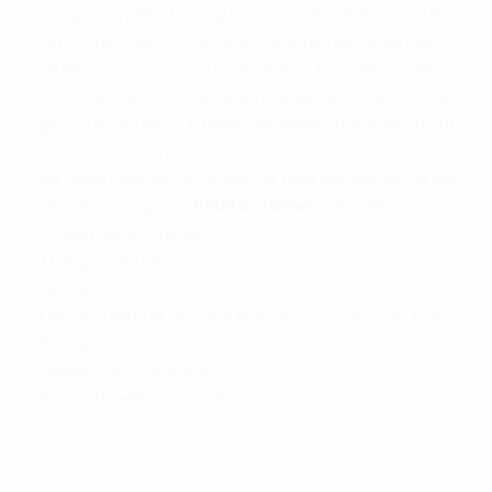
Công ty Cổ phần Thương mại và tư vấn bất động sản Đại
Lợi (Propertyplus.vn) là công ty môi giới bất động sản tại
Hà Nội.
Propertyplus.vn
tự hào là một trong những đơn vị
tư vấn hàng đầu cho các doanh nghiệp tại Hà Nội, chuyên
gia của chúng tôi có 10 năm kinh nghiệm trong lĩnh vực tư
vấn cho thuê văn phòng.
Để được nghe tư vấn kỹ hơn về từng loại tiện ích và giá
cả văn phòng tại
Vinata Tower
, hãy liên hệ với
Propertyplus.vn tại đây:
Thông tin liên hệ:
PROPERTYPLUS.VN
Địa chỉ: Tầng 04, tòa nhà Kinh Đô, 292 Tây Sơn, Đống
Đa, Hà Nội
Hotline: 0865.364.866
Email: office@propertyplus.com.vn