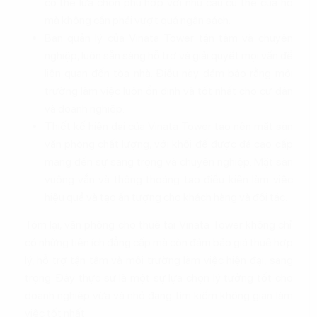
có thể lựa chọn phù hợp với nhu cầu cụ thể của họ
mà không cần phải vượt quá ngân sách.
Ban quản lý của Vinata Tower tận tâm và chuyên
nghiệp, luôn sẵn sàng hỗ trợ và giải quyết mọi vấn đề
liên quan đến tòa nhà. Điều này đảm bảo rằng môi
trường làm việc luôn ổn định và tốt nhất cho cư dân
và doanh nghiệp.
Thiết kế hiện đại của Vinata Tower tạo nên mặt sàn
văn phòng chất lượng, với khối đế được đá cao cấp
mang đến sự sang trọng và chuyên nghiệp. Mặt sàn
vuông vắn và thông thoáng tạo điều kiện làm việc
hiệu quả và tạo ấn tượng cho khách hàng và đối tác.
Tóm lại, văn phòng cho thuê tại Vinata Tower không chỉ
có những tiện ích đẳng cấp mà còn đảm bảo giá thuê hợp
lý, hỗ trợ tận tâm và môi trường làm việc hiện đại, sang
trọng. Đây thực sự là một sự lựa chọn lý tưởng tốt cho
doanh nghiệp vừa và nhỏ đang tìm kiếm không gian làm
việc tốt nhất.