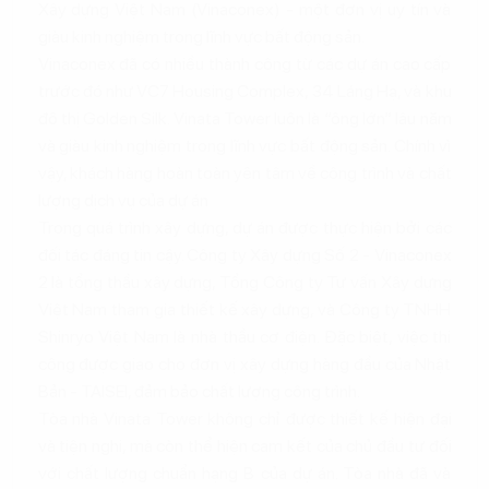
Xây dựng Việt Nam (Vinaconex) - một đơn vị uy tín và
giàu kinh nghiệm trong lĩnh vực bất động sản.
Vinaconex đã có nhiều thành công từ các dự án cao cấp
trước đó như VC7 Housing Complex, 34 Láng Hạ, và khu
đô thị Golden Silk. Vinata Tower luôn là “ông lớn” lâu năm
và giàu kinh nghiệm trong lĩnh vực bất động sản. Chính vì
vậy, khách hàng hoàn toàn yên tâm về công trình và chất
lượng dịch vụ của dự án
Trong quá trình xây dựng, dự án được thực hiện bởi các
đối tác đáng tin cậy. Công ty Xây dựng Số 2 - Vinaconex
2 là tổng thầu xây dựng, Tổng Công ty Tư vấn Xây dựng
Việt Nam tham gia thiết kế xây dựng, và Công ty TNHH
Shinryo Việt Nam là nhà thầu cơ điện. Đặc biệt, việc thi
công được giao cho đơn vị xây dựng hàng đầu của Nhật
Bản - TAISEI, đảm bảo chất lượng công trình.
Tòa nhà Vinata Tower không chỉ được thiết kế hiện đại
và tiện nghi, mà còn thể hiện cam kết của chủ đầu tư đối
với chất lượng chuẩn hạng B của dự án. Tòa nhà đã và