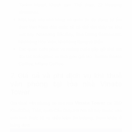
Tonkin Hotel, Khách sạn Thể thao, 22 Housing
Vinhomes…
Một loạt các nhà hàng và quán ăn đa dạng từ ẩm
thực Việt Nam đến quốc tế có thể tìm thấy tại khu
vực này: Nhà hàng Bắc Bảy, The Dining Restaurant,
Nhà hàng Hòa Viên, Nhà hàng Rừng và Biển…
Các quán cafe phục vụ những cuộc gặp gỡ nhỏ với
đối tác hoặc phục vụ thời gian giải lao: Twitter Beans
Coffee, Milano Coffee…
7. Giá cả và phí dịch vụ khi thuê
văn phòng tại tòa nhà Vinata
Tower
Giá thuê văn phòng tại tòa nhà
Vinata Tower
tại 289
Khuất Duy Tiến, quận Cầu Giấy, Hà Nội sẽ tùy thuộc vào
tình hình thực tế và điều kiện thị trường, tham khảo ở
bảng dưới: