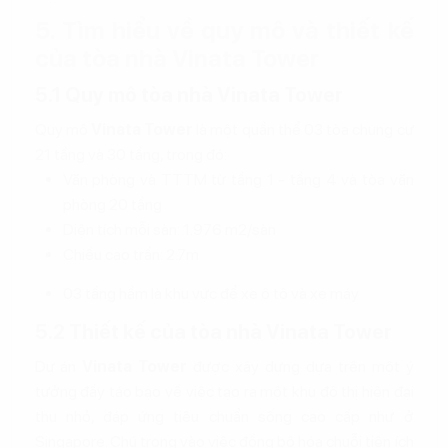
5. Tìm hiểu về quy mô và thiết kế
của tòa nhà Vinata Tower
5.1 Quy mô tòa nhà Vinata Tower
Quy mô
Vinata Tower
là một quần thể 03 tòa chung cư
21 tầng và 30 tầng, trong đó:
Văn phòng và TTTM từ tầng 1 - tầng 4 và tòa văn
phòng 20 tầng
Diện tích mỗi sàn: 1.976 m2/sàn
Chiều cao trần: 2.7m
03 tầng hầm là khu vực để xe ô tô và xe máy
5.2 Thiết kế của tòa nhà Vinata Tower
Dự án
Vinata Tower
được xây dựng dựa trên một ý
tưởng đầy táo bạo về việc tạo ra một khu đô thị hiện đại
thu nhỏ, đáp ứng tiêu chuẩn sống cao cấp như ở
Singapore. Chú trọng vào việc đồng bộ hóa chuỗi tiện ích