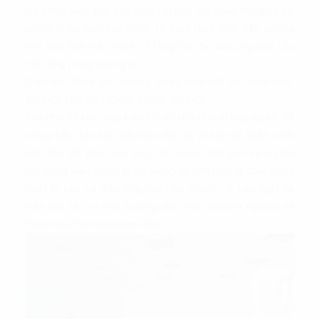
lựa chọn diện tích phù hợp với quy mô hoạt động và số
lượng nhân viên của mình, từ việc thuê một văn phòng
nhỏ cho đến việc thuê cả tầng lớn để đáp ứng nhu cầu
mở rộng trong tương lai.
Diện tích thuê văn phòng được chia cắt linh hoạt như:
100m2, 120m2 110m2, 15m2, 160m2…
Tòa nhà đã tạo điều kiện tối ưu cho doanh nghiệp khi đã
setup sẵn trần sàn điều hòa đầy đủ và sàn gỗ ngăn vách
kính đầy đủ. Điều này giúp tiết kiệm thời gian và nguồn
lực trong việc trang bị và setup lại văn phòng. Các trang
thiết bị sẵn có đáp ứng các tiêu chuẩn về tiện nghi và
hiện đại, tạo ra môi trường làm việc chuyên nghiệp và
thoải mái cho người làm việc.