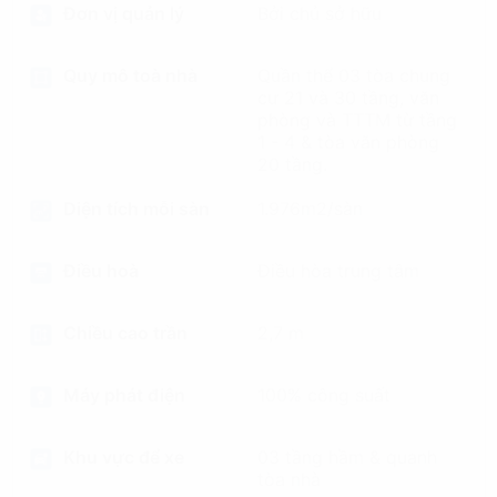
Đơn vị quản lý
Bởi chủ sở hữu
Quy mô toà nhà
Quần thể 03 tòa chung
cư 21 và 30 tầng, văn
phòng và TTTM từ tầng
1 - 4 & tòa văn phòng
20 tầng.
Diện tích mỗi sàn
1.976m2/sàn
Điều hoà
Điều hòa trung tâm
Chiều cao trần
2,7 m
Máy phát điện
100% công suất
Khu vực để xe
03 tầng hầm & quanh
tòa nhà