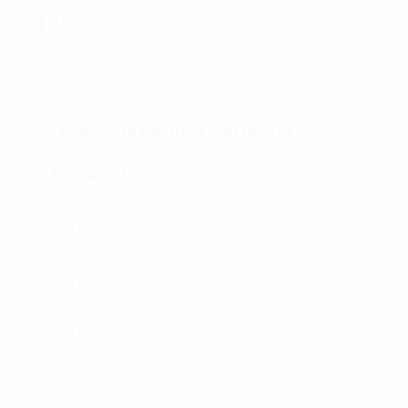
Thang máy
05 thang máy
Các khoản chi phí thuê văn phòng
Điện điều hòa
Tính theo sử dụng thực
tế
Phí làm ngoài giờ
Thỏa thuận
Phí gửi ô tô
Đang cập nhật
Phí gửi xe máy
Đang cập nhật