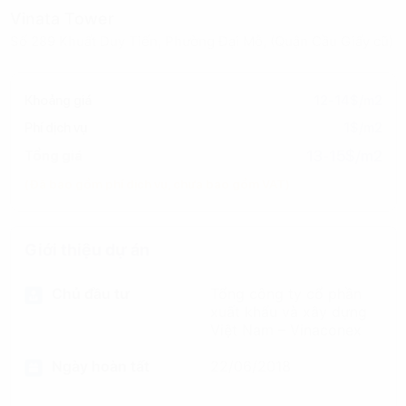
Vinata Tower
Số 289 Khuất Duy Tiến, Phường Đại Mỗ, (Quận Cầu Giấy cũ)
Khoảng giá
12-14$/m2
Phí dịch vụ
1$/m2
13-15$/m2
Tổng giá
(Đã bao gồm phí dịch vụ, chưa bao gồm VAT)
Giới thiệu dự án
Chủ đầu tư
Tổng công ty cổ phần
xuất khẩu và xây dựng
Việt Nam – Vinaconex
Ngày hoàn tất
22/06/2018