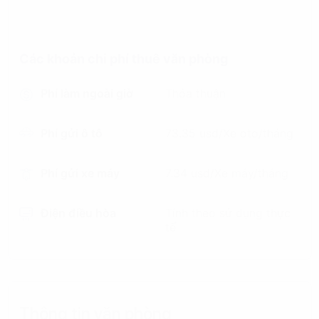
Các khoản chi phí thuê văn phòng
Phí làm ngoài giờ
Thỏa thuận
Phí gửi ô tô
73.35 usd/Xe oto/tháng
Phí gửi xe máy
7.34 usd/Xe máy/tháng
Điện điều hòa
Tính theo sử dụng thực
tế
Thông tin văn phòng