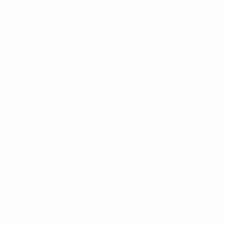
Kiếm, Ba Đình, Cầu Giấy, Thanh Xuân…
Khu vực này cũng được phục vụ bởi nhiều tuyến xe
buýt đi lại, giúp dân văn phòng di chuyển linh hoạt.
Đồng thời, kế bên là ga tàu điện ngầm Cát Linh - Hà
Đông, giúp kết nối nhanh chóng tới các khu vực khác
trong thành phố.
Di chuyển tới sân bay Nội Bài chỉ mất 40 phút
Bao quanh là nhiều tòa văn phòng chuyên nghiệp và
hiện đại: Geleximco Building, Peakview Tower, Lake
View Building…
Lân cận nhiều trường ĐH lớn như: Học viện Ngân
hàng, Học viện Hành Chính, Đại học Luật Hà Nội, ĐH
Thủy Lợi…là lợi thế cho cả việc học tập và tuyển
dụng nhân tài.
Như vậy, vị trí của tòa nhà
Hoàng Cầu Skyline
không
chỉ tạo điều kiện thuận lợi cho việc di chuyển mà còn
đem lại nhiều tiện ích và cơ hội kinh doanh cho doanh
nghiệp và người làm việc tại đây. Đây là một trong những