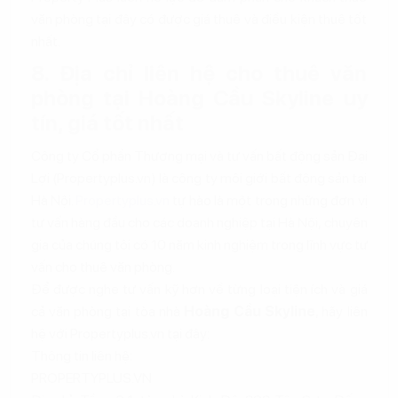
văn phòng tại đây có được giá thuê và điều kiện thuê tốt
nhất.
8. Địa chỉ liên hệ cho thuê văn
phòng tại Hoàng Cầu Skyline uy
tín, giá tốt nhất
Công ty Cổ phần Thương mại và tư vấn bất động sản Đại
Lợi (Propertyplus.vn) là công ty môi giới bất động sản tại
Hà Nội.
Propertyplus.vn
tự hào là một trong những đơn vị
tư vấn hàng đầu cho các doanh nghiệp tại Hà Nội, chuyên
gia của chúng tôi có 10 năm kinh nghiệm trong lĩnh vực tư
vấn cho thuê văn phòng.
Để được nghe tư vấn kỹ hơn về từng loại tiện ích và giá
cả văn phòng tại tòa nhà
Hoàng Cầu Skyline
, hãy liên
hệ với Propertyplus.vn tại đây:
Thông tin liên hệ:
PROPERTYPLUS.VN