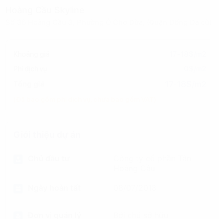
Hoàng Cầu Skyline
Số 36 Hoàng Cầu 3, Phường Ô Chợ Dừa, (Quận Đống Đa cũ)
Khoảng giá
17-18$/m2
Phí dịch vụ
0$/m2
17-18$/m2
Tổng giá
(Đã bao gồm phí dịch vụ, chưa bao gồm VAT)
Giới thiệu dự án
Chủ đầu tư
Công ty cổ phần Tân
Hoàng Cầu
Ngày hoàn tất
08/07/2018
Đơn vị quản lý
Bởi chủ sở hữu