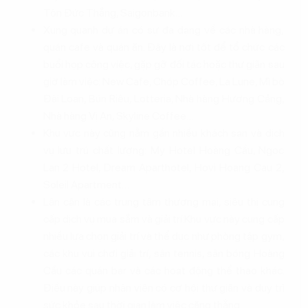
Tôn Đức Thắng, Saigonbank…
Xung quanh dự án có sự đa dạng về các nhà hàng,
quán cafe và quán ăn. Đây là nơi tốt để tổ chức các
buổi họp công việc, gặp gỡ đối tác hoặc thư giãn sau
giờ làm việc: New Cafe, Chóp Coffee, La Lune, Mì bò
Đài Loan, Bún Riêu, Lotteria, Nhà hàng Hương Cảng,
Nhà hàng Vị An, Skyline Coffee…
Khu vực này cũng nằm gần nhiều khách sạn và dịch
vụ lưu trú chất lượng: My Hotel Hoàng Cầu, Ngoc
Lan 2 Hotel, Dream Aparthotel, Hovi Hoang Cau 2,
Soleil Apartment…
Lân cận là các trung tâm thương mại, siêu thị cung
cấp dịch vụ mua sắm và giải trí:Khu vực này cung cấp
nhiều lựa chọn giải trí và thể dục như phòng tập gym,
các khu vui chơi giải trí, sân tennis, sân bóng Hoàng
Cầu các quán bar và các hoạt động thể thao khác.
Điều này giúp nhân viên có cơ hội thư giãn và duy trì
sức khỏe sau thời gian làm việc căng thẳng.