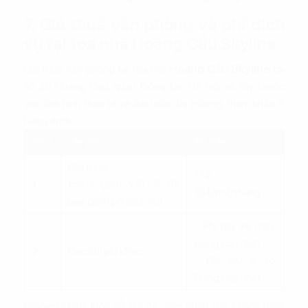
7. Giá thuê văn phòng và phí dịch
vụ tại tòa nhà Hoàng Cầu Skyline
Giá thuê văn phòng tại tòa nhà
Hoàng Cầu Skyline
tại
số 36 Hoàng Cầu, quận Đống Đa, Hà Nội sẽ tùy thuộc
vào tình hình thực tế và điều kiện thị trường, tham khảo ở
bảng dưới:
STT
Chi phí
Số tiền
Giá thuê
17$ -
1
(chưa gồm VAT & đã
18$/m2/tháng
bao gồm phí dịch vụ)
- Phí giữ xe máy:
Đang cập nhật
2
Các chi phí khác
- Phí giữ ô tô:
Đang cập nhật
Property Plus luôn nỗ lực để đàm phán cho khách thuê