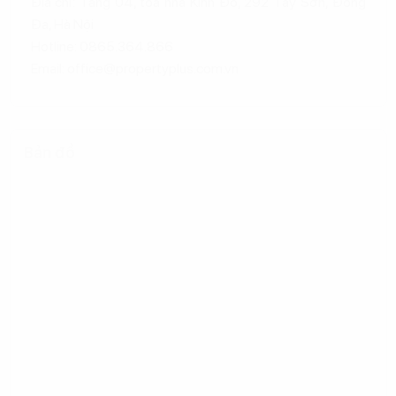
Địa chỉ: Tầng 04, tòa nhà Kinh Đô, 292 Tây Sơn, Đống
Đa, Hà Nội
Hotline: 0865.364.866
Email: office@propertyplus.com.vn
Bản đồ