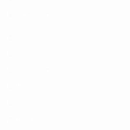
Quy mô toà nhà
Tòa nhà chung cư 18
tầng, văn phòng và
TTTM từ tầng 1 - 4.
Diện tích mỗi sàn
Đang cập nhật
Điều hoà
Điều hòa trung tâm
Chiều cao trần
2,7 m
Máy phát điện
100% công suất
Khu vực để xe
01 tầng hầm & quanh
tòa nhà
Thang máy
8 thang máy Mitsubishi