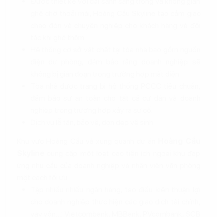
Được thiết kế với đại sảnh sang trọng và không gian
ghế chờ thoải mái, Hoàng Cầu Skyline tạo cảm giác
chào đón và chuyên nghiệp cho khách hàng và đối
tác khi ghé thăm.
Hệ thống cơ sở vật chất tại tòa nhà bao gồm nguồn
điện dự phòng, đảm bảo rằng doanh nghiệp sẽ
không bị gián đoạn trong trường hợp mất điện.
Tòa nhà được trang bị hệ thống PCCC tiêu chuẩn,
đảm bảo sự an toàn cho tất cả cư dân và doanh
nghiệp trong trường hợp xảy ra sự cố.
Dịch vụ lễ tân, bảo vệ, dọn dẹp vệ sinh
Khu vực Hoàng Cầu và xung quanh dự án
Hoàng Cầu
Skyline
cung cấp một loạt các tiện ích ngoại khu đáp
ứng nhu cầu của doanh nghiệp và nhân viên văn phòng
một cách tối ưu.
Tập nhiều nhiều ngân hàng, tạo điều kiện thuận lợi
cho doanh nghiệp thực hiện các giao dịch tài chính,
vay vốn…: Vietcombank, MBBank, PVcombank, SCB