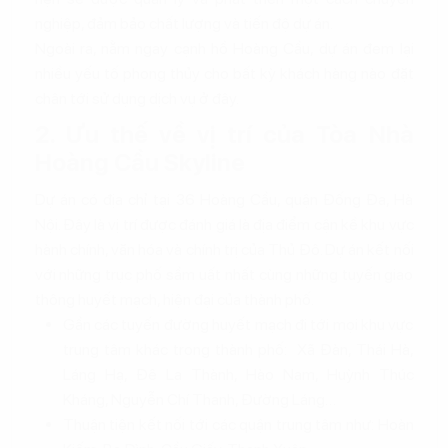
nghiệp, đảm bảo chất lượng và tiến độ dự án.
Ngoài ra, nằm ngay cạnh hồ Hoàng Cầu, dự án đem lại
nhiều yếu tố phong thủy cho bất kỳ khách hàng nào đặt
chân tới sử dụng dịch vụ ở đây.
2. Ưu thế về vị trí của Tòa Nhà
Hoàng Cầu Skyline
Dự án có địa chỉ tại 36 Hoàng Cầu, quận Đống Đa, Hà
Nội. Đây là vị trí được đánh giá là địa điểm cận kề khu vực
hành chính, văn hóa và chính trị của Thủ Đô. Dự án kết nối
với những trục phố sầm uất nhất cùng những tuyến giao
thông huyết mạch, hiện đại của thành phố.
Gần các tuyến đường huyết mạch đi tới mọi khu vực
trung tâm khác trong thành phố: Xã Đàn, Thái Hà,
Láng Hạ, Đê La Thành, Hào Nam, Huỳnh Thúc
Kháng, Nguyễn Chí Thanh, Đường Láng…
Thuận tiện kết nối tới các quận trung tâm như: Hoàn