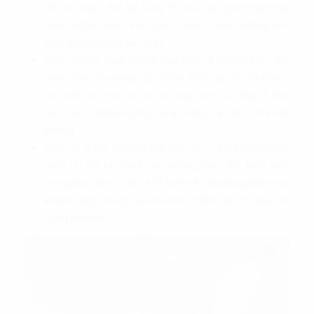
bể bơi nhiệt đới tại tầng 19, khu tập gym hiện đại,
vườn nghệ thuật, khu café… tạo ra môi trường làm
việc thoải mái và tiện nghi
Dịch vụ cho thuê phòng họp nhỏ và Phòng hội nghị,
phòng họp đa năng (sức chứa 200 người) trải thảm,
nội thất hiện đại, lịch sự và sang trọng. ại tầng 4: Khu
ẩm thực, canteen phục vụ ăn sáng và cơm trưa văn
phòng.
Dịch vụ được quản lý bởi đơn vị uy tín. Nhiều chính
sách ưu đãi khi thuê văn phòng như: đặt biển hiệu
trong diện tích thuê và 01 biển tên tại bảng biển hiệu
khách hàng chung của tòa nhà., miễn phí thời gian thi
công nội thất.