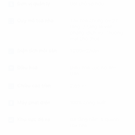
Đơn vị quản lý
Bởi chủ sở hữu
Quy mô toà nhà
Tòa nhà chung cư 27
tầng, 7 tầng là văn
phòng-dịch vụ- thương
mại cho thuê
Diện tích mỗi sàn
1.200m2/sàn
Điều hoà
Điều hòa cục bộ âm
trần
Chiều cao trần
2,65 m
Máy phát điện
100% công suất
Khu vực để xe
03 tầng hầm & quanh
tòa nhà