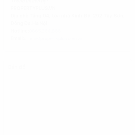
Thông tin liên hệ:
PROPERTYPLUS.VN
Địa chỉ: Tầng 04, tòa nhà Kinh Đô, 292 Tây Sơn,
Đống Đa, Hà Nội
Hotline:
0865.364.866
Email:
office@propertyplus.com.vn
Bản đồ