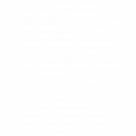
Nội, nơi phát triển đa phương diện diễn ra mạnh mẽ.
Trong bối cảnh thị trường văn phòng đang có phần
chững, Petrowaco vẫn duy trì mức thuê văn phòng
ổn định và luôn nằm ở mức cao hơn đáng kể so với
các tòa nhà khác trong khu vực.
Ngoài ra, vị trí của Petrowaco tạo ra lợi thế lớn trong
việc kết nối và giao dịch, với Láng Hạ là một trung
tâm văn phòng nổi tiếng, nơi tập trung nhiều tòa nhà
cao tầng và doanh nghiệp trong và ngoài nước. Điều
này giúp thúc đẩy mạnh mẽ sự phát triển và kết nối
giữa các doanh nghiệp
Lân cận tòa nhà là nhiều các trường đại học danh
tiếng, thu hút nguồn nhân lực dồi dào với trình độ học
thuật cao như: ĐH Văn Hóa Quân Đội, ĐH Thủy Lợi,
ĐH Công Đoàn, ĐH Văn Hóa Hà Nội,....
Xung quanh có nhiều ngân hàng nhà nước, tư nhân,
cung cấp những dịch vụ liên quan đến giao dịch và tài
chính đến khách hàng: Vietcombank, Techcombank.