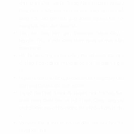
lớn như Ba Đình, Hai Bà Trưng, Nam Từ Liêm, và Cầu
Giấy. Cơ hội tiếp cận các khu vực trung tâm này dễ
dàng hơn bao giờ hết, giúp doanh nghiệp kết nối
mạng lưới một cách thuận lợi.
Tòa nhà cũng nằm gần Vinhomes Royal City -
Nguyễn Trãi, là một điểm tham quan và mua sắm
quan trọng.
Hồ Thành Công và hồ Đống Đa chỉ cách tòa nhà
khoảng 7 phút đi xe, mang lại cơ hội thư giãn và giải
trí.
Ngoài ra, tòa nhà nằm gần các tiện ích hàng ngày như
cửa hàng Circle K chỉ cách 300m.
Trụ sở Đài Phát Thanh & Truyền Hình Hà Nội, Rạp
chiếu phim Quốc Gia, và Hồ Thành Công cũng chỉ
cách 500m, tạo cơ hội tương tác xã hội và giải trí thú
vị.
Với vị trí thuận lợi này có thể đến sân bay Nội Bài
trong 39 phút