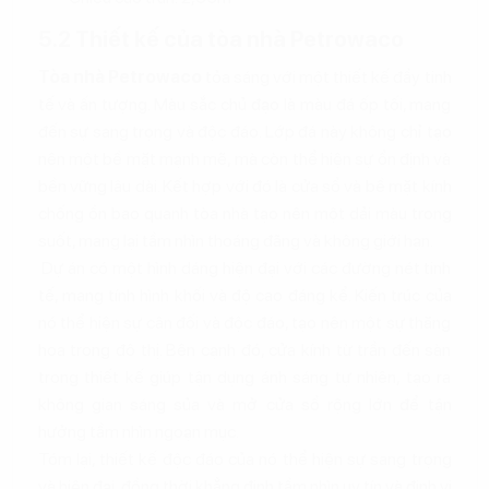
5.2 Thiết kế của tòa nhà Petrowaco
Tòa nhà Petrowaco
tỏa sáng với một thiết kế đầy tinh
tế và ấn tượng. Màu sắc chủ đạo là màu đá ốp tối, mang
đến sự sang trọng và độc đáo. Lớp đá này không chỉ tạo
nên một bề mặt mạnh mẽ, mà còn thể hiện sự ổn định và
bền vững lâu dài. Kết hợp với đó là cửa sổ và bề mặt kính
chống ồn bao quanh tòa nhà tạo nên một dải màu trong
suốt, mang lại tầm nhìn thoáng đãng và không giới hạn.
Dự án có một hình dáng hiện đại với các đường nét tinh
tế, mang tính hình khối và độ cao đáng kể. Kiến trúc của
nó thể hiện sự cân đối và độc đáo, tạo nên một sự thăng
hoa trong đô thị. Bên cạnh đó, cửa kính từ trần đến sàn
trong thiết kế giúp tận dụng ánh sáng tự nhiên, tạo ra
không gian sáng sủa và mở cửa sổ rộng lớn để tận
hưởng tầm nhìn ngoạn mục.
Tóm lại, thiết kế độc đáo của nó thể hiện sự sang trọng
và hiện đại, đồng thời khẳng định tầm nhìn uy tín và định vị