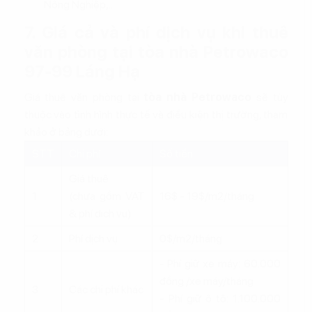
Nông Nghiệp,....
7. Giá cả và phí dịch vụ khi thuê
văn phòng tại tòa nhà Petrowaco
97-99 Láng Hạ
Giá thuê văn phòng tại
tòa nhà Petrowaco
sẽ tùy
thuộc vào tình hình thực tế và điều kiện thị trường, tham
khảo ở bảng dưới:
STT
Chi phí
Số tiền
Giá thuê
1
(chưa gồm VAT
16$ - 19$/m2/tháng
& phí dịch vụ)
2
Phí dịch vụ
0$/m2/tháng
- Phí giữ xe máy: 60.000
đồng /xe máy/tháng
3
Các chi phí khác
- Phí giữ ô tô: 1.100.000