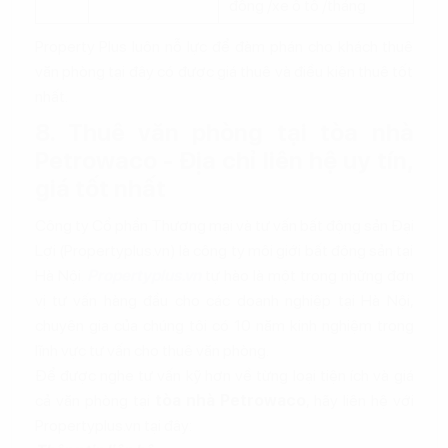
đồng /xe ô tô /tháng
Property Plus luôn nỗ lực để đàm phán cho khách thuê
văn phòng tại đây có được giá thuê và điều kiện thuê tốt
nhất.
8. Thuê văn phòng tại tòa nhà
Petrowaco - Địa chỉ liên hệ uy tín,
giá tốt nhất
Công ty Cổ phần Thương mại và tư vấn bất động sản Đại
Lợi (Propertyplus.vn) là công ty môi giới bất động sản tại
Hà Nội.
Propertyplus.vn
tự hào là một trong những đơn
vị tư vấn hàng đầu cho các doanh nghiệp tại Hà Nội,
chuyên gia của chúng tôi có 10 năm kinh nghiệm trong
lĩnh vực tư vấn cho thuê văn phòng.
Để được nghe tư vấn kỹ hơn về từng loại tiện ích và giá
cả văn phòng tại
tòa nhà Petrowaco
, hãy liên hệ với
Propertyplus.vn tại đây: