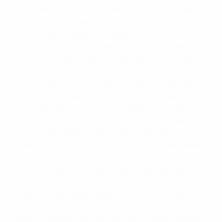
động sản khi được đầu tư chỉn chu về cơ sở hạ tầng và
các trang thiết bị cao cấp. Tòa nhà mang đến làn gió mới
cho các doanh nghiệp thuê văn phòng với lợi thế về mức
giá cạnh tranh, hấp dẫn và diện tích cho thuê đa dạng.
Tòa cao ốc này không chỉ cung cấp diện tích sàn linh
hoạt để đáp ứng các mô hình kinh doanh đa dạng của
khách hàng, mà còn thể hiện một hình ảnh đẳng cấp và
sang trọng cho bất kỳ công ty nào, giúp tạo dấu ấn mạnh
mẽ trong lòng đối tác và khách hàng.Dự án này do Công
ty Bất động sản dầu khí Petrowaco làm chủ đầu tư và
Công ty CP TEXO Tư vấn và Đầu tư làm đơn vị tư vấn
giám sát. Mặc dù còn trẻ và mới mẻ trong ngành, nhưng
với sự nỗ lực không ngừng, Petrowaco đã nhanh chóng
trở thành một trong những thương hiệu dẫn đầu trong
lĩnh vực bất động sản, không chỉ ở Hà Nội mà còn trên
toàn quốc. Khi doanh nghiệp và tổ chức tìm kiếm văn
phòng hoặc đại diện tại
cho thuê văn phòng quận Đống
Đa
, tòa cao ốc này sẽ luôn là lựa chọn lý tưởng. Nó không