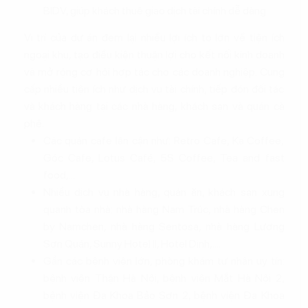
BIDV, giúp khách thuê giao dịch tài chính dễ dàng.
Vị trí của dự án đem lại nhiều lợi ích to lớn về tiện ích
ngoại khu, tạo điều kiện thuận lợi cho kết nối kinh doanh
và mở rộng cơ hội hợp tác cho các doanh nghiệp. Cung
cấp nhiều tiện ích như dịch vụ tài chính, tiếp đón đối tác
và khách hàng tại các nhà hàng, khách sạn và quán cà
phê.
Các quán cafe lân cận như: Retro Cafe, Ka Coffee,
Góc Cafe, Lotus Café, 5S Coffee, Tea and fast
food,...
Nhiều dịch vụ nhà hàng, quán ăn, khách sạn xung
quanh tòa nhà: nhà hàng Nam Trúc, nhà hàng Chen
by Namchen, nhà hàng Sentosa, nhà hàng Lương
Sơn Quán, Sunny Hotel II, Hotel Dinh,....
Gần các bệnh viện lớn, phòng khám tư nhân uy tín:
bệnh viện Thận Hà Nội, bệnh viện Mắt Hà Nội 2,
bệnh viện Đa Khoa Bảo Sơn 2, bệnh viện Đa Khoa