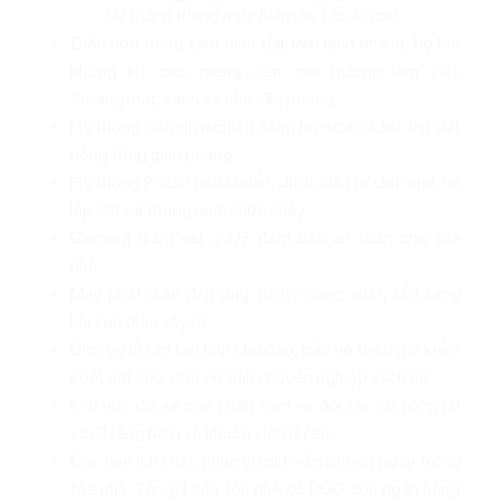
Hệ thống thang máy hiện đại, tốc độ cao
Điều hòa trung tâm hiện đại, làm lạnh nhanh, bộ lọc
không khí cao, mang đến môi trường làm việc
thoáng mát, sạch sẽ cho văn phòng.
Hệ thống đèn điện chiếu sáng hiện đại, được lắp đặt
riêng từng gian phòng.
Hệ thống PCCC tiêu chuẩn, được đầu tư chỉn chu, có
lắp đặt hệ thống bình chữa cháy.
Camera giám sát 24/7 đảm bảo an toàn cho tòa
nhà.
Máy phát điện đáp ứng 100% công suất, sẵn sàng
khi cúp điện xảy ra.
Dịch vụ lễ tân tận tình chu đáo, bảo vệ theo dõi kiểm
soát sát sao, dọn vệ sinh chuyên nghiệp sạch sẽ.
Khu vực đỗ xe cho nhân viên và đối tác rất rộng rãi
với 3 tầng hầm và khuôn viên dư án.
Các tiện ích khác phục vụ giới văn phòng ngay trong
tòa nhà: Tầng 1 của tòa nhà có PGD của ngân hàng