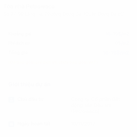
Tòa nhà Petrowaco
Số 97-99 Láng Hạ, Phường Đống Đa, (Quận Đống Đa cũ)
Khoảng giá
16-19$/m2
Phí dịch vụ
0$/m2
16-19$/m2
Tổng giá
(Đã bao gồm phí dịch vụ, chưa bao gồm VAT)
Giới thiệu dự án
Chủ đầu tư
Công ty Cổ phần Bất
động sản Dầu khí
(Petrowaco)
Ngày hoàn tất
10/11/2017