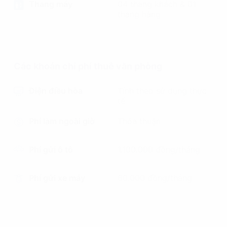
Thang máy
04 thang khách & 01
thang hàng
Các khoản chi phí thuê văn phòng
Điện điều hòa
Tính theo sử dụng thực
tế
Phí làm ngoài giờ
Thỏa thuận
Phí gửi ô tô
1.100.000 đồng/tháng
Phí gửi xe máy
60.000 đồng/tháng