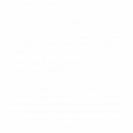
vệ đảm bảo an ninh cho toàn bộ khu vực
Bên cạnh đó, với việc nằm ở vị trí trung tâm quận Đống
Đa, từ tòa nhà có thể tiếp cận dễ dàng với các cửa hàng,
siêu thị và quán ăn xung quanh như: Tổ Cafe, Cafe
Phương Thảo, nhà hàng M5+ Longan Tree, nhà hàng
Cánh Buồm, siêu thị Qmart 85 Lương Định Của, Top
Market Lê Trọng Tấn,....
3. Giá thuê văn phòng tại Tòa nhà
Vinacco Trường Chinh
Nằm trong phân khúc dự án hạng C hiện đại, tòa nhà có
giá thuê khá hợp lý và ưu đãi hơn so với một số tòa nhà
trong khu vực quận Đống Đa.. Tùy vào vị trí thuê, diện
tích và những nhu cầu khác của doanh nghiệp, chi phí khi
thuê văn phòng tại
Vinacco Trường Chinh
khoảng
11$ - 12$/m2/tháng và hoàn toàn không mất phí dịch vụ.
Bảng dưới đây là chi phí thuê văn phòng của tòa nhà