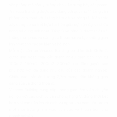
văn phòng mà còn lý tưởng cho việc trưng bày sản phẩm.
Vinacco Building được xây dựng với quy mô 11 tầng văn
phòng cho thuê và 1 tầng hầm để xe rộng rãi. Kiến trúc
xây dựng có sự kết hợp hài hòa giữa sự hiện đại và chức
năng sử dụng linh hoạt. Tầng 8 và tầng 9 được thiết kế
thông mái, phục vụ cảm giác thoải mái và tạo không gian
linh hoạt cho các sự kiện và hội nghị.
Mỗi mặt sàn tại Vinacco Building có diện tích 359m2,
được linh hoạt chia cắt thành nhiều diện tích nhỏ từ
100m2- 150m2- 200m2- 300m2 cho đến nguyên sàn
phù hợp với đa dạng nhu cầu của các doanh nghiệp.
Chiều cao trần ấn tượng 2,7m mang đến không gian
sáng sủa và thông thoáng.
Vinacco Building cung cấp không gian làm việc chuyên
nghiệp với các dịch vụ văn phòng hạng C, đồng thời kết
hợp với các tiện ích và dịch vụ ngoại khu sầm uất tạo ra
một môi trường làm việc tích cực và thuận tiện cho
doanh nghiệp.