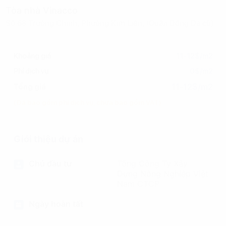
Tòa nhà Vinacco
Số 68 Trường Chinh, Phường Kim Liên, (Quận Đống Đa cũ)
Khoảng giá
11-12$/m2
Phí dịch vụ
0$/m2
11-12$/m2
Tổng giá
(Đã bao gồm phí dịch vụ, chưa bao gồm VAT)
Giới thiệu dự án
Chủ đầu tư
Tổng Công Ty Xây
Dựng Nông Nghiệp Việt
Nam CTCP
Ngày hoàn tất