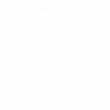
tại Hà Nội
nên có sự đầu tư kỹ lưỡng và hoàn thiện mang
đến cho dự án nhiều tiện ích nội khu nổi bật và hiện đại
như:
Trang thiết bị văn phòng hiện đại với trần hoàn thiện,
thiết bị chiếu sáng lắp đặt đầy đủ tạo không gian làm
việc sáng tạo và chuyên nghiệp.
Hệ thống điều hòa trung tâm đảm bảo không khí
trong tòa nhà luôn mát mẻ và thoải mái.
02 thang máy tiện lợi giúp di chuyển nhanh chóng
giữa các tầng.
Điện dự phòng: 100% công suất đảm bảo vận hành
liên tục mọi thiết bị trong tòa nhà.
Hệ thống PCCC tuân thủ tiêu chuẩn Việt Nam, đảm
bảo an toàn tuyệt đối.
Hỗ trợ nhiều nhà cung cấp như FPT, Viettel, VNPT,
đảm bảo kết nối ổn định.
Phòng vệ sinh riêng biệt mỗi tầng
An ninh 24/7 với hệ thống camera giám sát và bảo