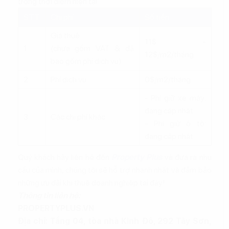
trong thời điểm hiện tại:
STT
Chi phí
Số tiền
Giá thuê
11$ -
1
(chưa gồm VAT & đã
12$/m2/tháng
bao gồm phí dịch vụ)
2
Phí dịch vụ
0$/m2/tháng
- Phí giữ xe máy:
đang cập nhật
3
Các chi phí khác
- Phí giữ ô tô:
đang cập nhật
Quý khách hãy liên hệ đến
Property Plus
và đưa ra nhu
cầu của mình, chúng tôi sẽ hỗ trợ nhanh nhất và đảm bảo
những ưu đãi khi thuê doanh nghiệp tại đây!
Thông tin liên hệ:
PROPERTYPLUS.VN
Địa chỉ: Tầng 04, tòa nhà Kinh Đô, 292 Tây Sơn,