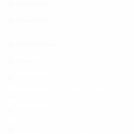
Đơn vị quản lý
Bởi chủ sở hữu
Quy mô toà nhà
Tòa nhà 25 tầng văn
phòng & 04 tầng hầm
để xe
Diện tích mỗi sàn
971m2/sàn
Điều hoà
Điều hòa trung tâm
Chiều cao trần
2,7 m
Máy phát điện
100% công suất
Khu vực để xe
04 tầng hầm & quanh
tòa nhà
Thang máy
2 thang máy