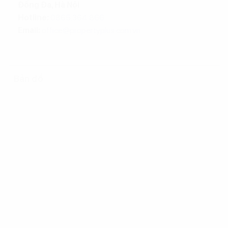
Đống Đa, Hà Nội
Hotline:
0865.364.866
Email:
office@propertyplus.com.vn
Bản đồ