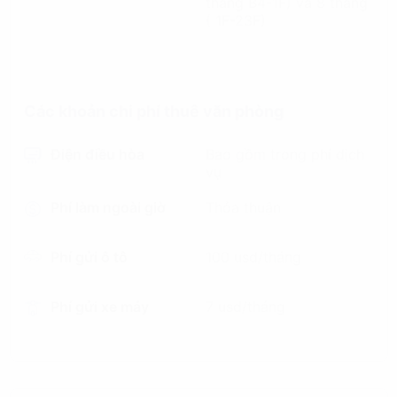
thang B4-1F) và 8 thang
( 1F-23F)
Các khoản chi phí thuê văn phòng
Điện điều hòa
Bao gồm trong phí dịch
vụ
Phí làm ngoài giờ
Thỏa thuận
Phí gửi ô tô
100 usd/tháng
Phí gửi xe máy
7 usd/tháng