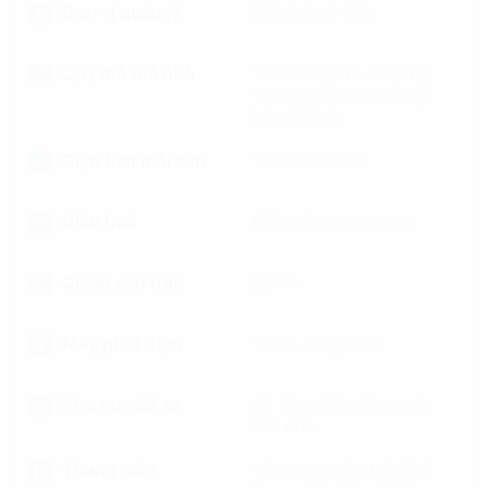
Đơn vị quản lý
Bởi chủ sở hữu
Quy mô toà nhà
Tòa nhà gồm 23 tầng
văn phòng & 04 tầng
hầm để xe
Diện tích mỗi sàn
1.300 m2/sàn
Điều hoà
Điều hòa trung tâm
Chiều cao trần
2,7 m
Máy phát điện
100% công suất
Khu vực để xe
04 tầng hầm & quanh
tòa nhà
Thang máy
10 thang máy OTIS( 2