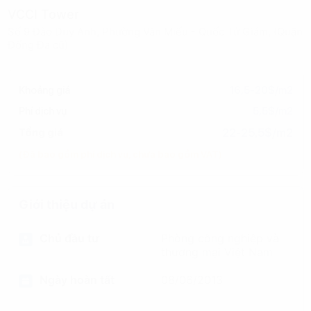
VCCI Tower
Số 9 Đào Duy Anh, Phường Văn Miếu - Quốc Tử Giám, (Quận
Đống Đa cũ)
Khoảng giá
16,5-20$/m2
Phí dịch vụ
5,5$/m2
22-25,5$/m2
Tổng giá
(Đã bao gồm phí dịch vụ, chưa bao gồm VAT)
Giới thiệu dự án
Chủ đầu tư
Phòng công nghiệp và
thương mại Việt Nam
Ngày hoàn tất
08/06/2013