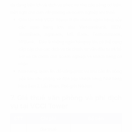
đa dạng tiện ích và dịch vụ phục vụ nhu cầu sống cơ bản,
tiện nghi cho dân văn phòng và doanh nghiệp khi thuê.
Gần tòa nhà VCCI Tower là chi nhánh ngân hàng của
các ngân hàng lớn như Vietcombank, BIDV,
VietinBank, Agribank, MB Bank, Techcombank,
VPBank,... Đây là những ngân hàng uy tín, có thể cung
cấp cấp cho các dịch vụ tài chính, tư vấn đầu tư và hỗ
trợ về tài chính cho doanh nghiệp và khách hàng cá
nhân.
Nhà hàng, quán ăn, đồ uống phục vụ nhu cầu ăn uống
của dân văn phòng và đón tiếp khách hàng: Nhà hàng
Hoa Sen 3, Lẩu Phan, Thế giới Nồi hơi…
7. Giá thuê văn phòng và phí dịch
vụ tại VCCI Tower
STT
Chi phí
Số tiền
Giá thuê