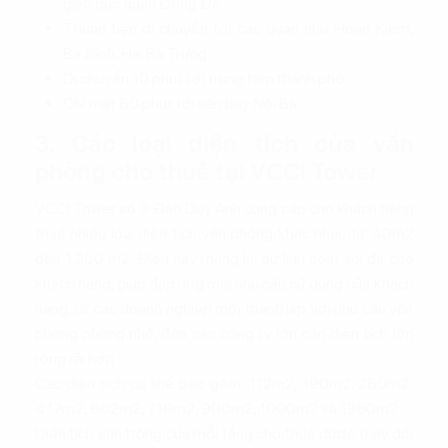
giáo dục quận Đống Đa…
Thuận tiện di chuyển tới các quận như Hoàn Kiếm,
Ba Đình, Hai Bà Trưng
Di chuyển 10 phút tới trung tâm thành phố
Chỉ mất 50 phút tới sân bay Nội Bài.
3. Các loại diện tích của văn
phòng cho thuê tại VCCI Tower
VCCI Tower số 9 Đào Duy Anh cung cấp cho khách hàng
thuê nhiều loại diện tích văn phòng khác nhau từ 40m2
đến 1.350 m2. Điều này mang lại sự linh hoạt tối đa cho
khách hàng, giúp đáp ứng mọi nhu cầu sử dụng của khách
hàng, từ các doanh nghiệp mới thành lập với nhu cầu văn
phòng phòng nhỏ, đến các công ty lớn cần diện tích lớn
rộng rãi hơn
Các diện tích cụ thể bao gồm: 112m2, 190m2, 250m2,
417m2, 602m2, 710m2, 900m2, 1000m2 và 1350m2.
Diện tích sàn trống của mỗi tầng cho thuê được thay đổi