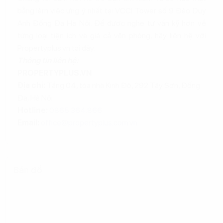
bằng làm việc ưng ý nhất tại VCCI Tower số 9 Đào Duy
Anh Đống Đa Hà Nội. Để được nghe tư vấn kỹ hơn về
từng loại tiện ích và giá cả văn phòng, hãy liên hệ với
Propertyplus.vn tại đây:
Thông tin liên hệ:
PROPERTYPLUS.VN
Địa chỉ:
Tầng 04, tòa nhà Kinh Đô, 292 Tây Sơn, Đống
Đa, Hà Nội
Hotline:
0865.364.866
Email:
office@propertyplus.com.vn
Bản đồ