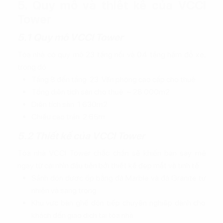
5. Quy mô và thiết kế của VCCI
Tower
5.1 Quy mô VCCI Tower
Tòa nhà có quy mô 23 tầng nổi và 04 tầng hầm đỗ xe,
trong đó:
Tầng 8 đến tầng 23: Văn phòng cao cấp cho thuê
Tổng diện tích sàn cho thuê: ~ 28.000m2
Diện tích sàn: 1.630m2.
Chiều cao trần: 2.65m
5.2 Thiết kế của VCCI Tower
Tòa nhà VCCI Tower chắc chắn sẽ khiến bạn say mê
ngay từ cái nhìn đầu tiên bởi thiết kế đẹp mắt và tinh tế.
Sảnh đón được ốp bằng đá Marble và đá Granite tự
nhiên và sang trọng
Khu vực bàn ghế đón tiếp chuyên nghiệp dành cho
khách đến giao dịch tại tòa nhà.