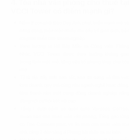
4. Tòa nhà văn phòng cho thuê tại
VCCI Tower có điểm mạnh gì?
Nằm ở con phố Đào Duy Anh, phát triển mạnh mẽ và
năng động, thỏa mãn nhiều nhu cầu về giao dịch, tiện
ích phát triển cho doanh nghiệp
View hướng ra Hồ Bảy Mẫu và Công viên Thống
Nhất, VCCI Tower được thừa hưởng không gian
trong lành mát mẻ, tăng yếu tố phong thủy cho tòa
nhà.
Tỷ lệ lấp đầy mặt sàn tốt, khá đa dạng về lĩnh vực
kinh doanh, quy mô cũng như ngành nghề hoạt động,
hình thành nên một cộng đồng doanh nghiệp năng
động với cơ hội kết nối cao.
Tầng 1 dưới sảnh có quán cafe Vpresso Coffee,
thuận tiện cho nhân viên văn phòng, Tầng gác lửng
có The Canteen phục vụ ăn trưa cho nhân viên tòa
nhà, tầng 2 đến tầng 4 Phòng hội thảo và sự kiện.
Nổi bật với thiết kế hiện đại, cấu trúc mặt bằng kiểu