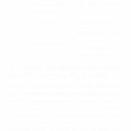
1
(Chưa bao gồm
16.5$ - 20$/m2/tháng
thuế & dịch vụ)
2
Phí dịch vụ
5.5$/m2/tháng
- Phí giữ xe máy: 7$/xe
máy/tháng
3
Các chi phí khác
- Phí giữ ô tô giờ:
100$/xe ô tô/tháng
8. Liên hệ đâu để thuê văn phòng
tại VCCI Tower uy tín, giá tốt?
Công ty Cổ phần Thương mại và tư vấn bất động sản Đại
Lợi (Propertyplus.vn) là công ty môi giới bất động sản tại
Hà Nội.
Propertyplus.vn
tự hào là một trong những đơn
vị tư vấn hàng đầu cho các doanh nghiệp tại Hà Nội,
chuyên gia của chúng tôi có 10 năm kinh nghiệm trong
lĩnh vực tư vấn cho thuê văn phòng.
Chúng tôi cam kết hỗ trợ bạn tìm kiếm và sở hữu mặt