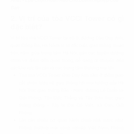
Nhất - Lựa Chọn Hoàn Hảo Cho Doanh Nghiệp Của
Bạn
2. Vị trí của tòa VCCI Tower có gì
đặc biệt?
Vị trí tòa nhà VCCI Tower tại số 9, đường Đào Duy Anh,
quận Đống Đa, Hà Nội là vị trí đặc biệt, giao thông thuận
tiện, nằm giữa trung tâm Hà Nội, gần các tuyến đường
chính và điểm đến quan trọng, dễ dàng di chuyển đến
các khu vực lân cận và các trung tâm thương mại lớn.
Tòa nhà VCCI Tower Đào Duy Anh nằm ở điểm giao
cắt chiến lược về giao thông tới mọi hướng của Hà
Nội Trục giao thông Bắc - Nam: đường Lê Duẩn và
Giải Phòng, Tôn Đức Thắng và Tây Sơn Trục giao
thông Đông - Tây là Đại Cồ Việt, Xã Đàn, Giải
Phóng…
Lân cận nhiều cơ quan hành chính nhà nước như:
Phòng thương mại công nghiệp Việt Nam, Phòng