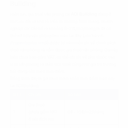
Building
Hiện nay, giá thuê văn phòng tại
ADI Building
đang ở
mức ưu đãi và khá rẻ trên thị trường. Một tháng, doanh
nghiệp chỉ cần bỏ ra khoảng 9-11$/m2/tháng là đã có
thể sở hữu văn phòng làm việc tại đây. Liên hệ với
Propertyplus.vn
để được tư vấn miễn phí về chính sách
thuê văn phòng và nắm được giá thuê văn phòng. Giá này
hiện chưa bao gồm VAT, cụ thể chi phí sẽ phụ thuộc vào
vị trí văn phòng và diện tích thuê cũng như giá thị trường
bất động sản theo thời điểm.
Bảng dưới đây là giá thuê tham khảo thời điểm hiện nay
tại ADI Building:
STT
Chi phí
Số tiền
Giá thuê
1
(chưa gồm VAT
8$ - 10$/m2/tháng
& phí dịch vụ)