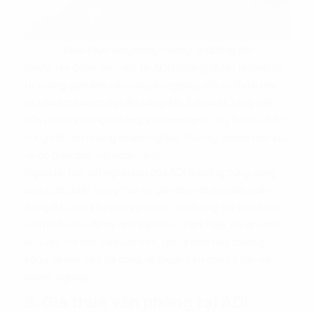
View thuê văn phòng hướng ra đường lớn
Người lao động làm việc tại ADI Building được hưởng lợi
từ không gian làm việc chuyên nghiệp, với sự thoải mái
và tiện nghi được đặt lên hàng đầu. Đặc biệt, tầng trệt
của tòa nhà có ngân hàng Vietcombank, đây là một điểm
cộng lớn cho những doanh nghiệp thường xuyên tiếp xúc
và có giao dịch với ngân hàng.
Ngoài ra, tiện ích ngoại khu của ADI Building cũng đáng
chú ý, đặc biệt trong thời kỳ gần đây với sự phát triển
đồng đều của khu vực Vạn Phúc, Hà Đông. Sự xuất hiện
của nhiều khu đô thị như Vạn Phúc, Park Hills, đã làm cho
khu vực trở nên sầm uất hơn, tạo ra một môi trường
sống và làm việc đa dạng và thuận tiện cho cư dân và
doanh nghiệp.
3. Giá thuê văn phòng tại ADI