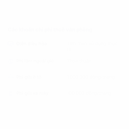
Các khoản chi phí thuê văn phòng
Điện điều hòa
Tính theo sử dụng thực
tế
Phí làm ngoài giờ
Thỏa thuận
Phí gửi ô tô
1.000.000 đồng/tháng
Phí gửi xe máy
100.000 đồng/tháng