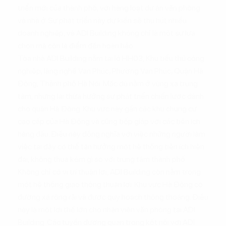
triển mới của thành phố, với hàng loạt dự án văn phòng
và nhà ở. Sự phát triển này dự kiến sẽ thu hút nhiều
doanh nghiệp, và ADI Building không chỉ là một sự lựa
chọn mà còn là điểm đến hoàn hảo.
Tòa nhà ADI Building nằm tại lô HH03, Khu tiểu thủ công
nghiệp, làng nghề Vạn Phúc, Phường Vạn Phúc, Quận Hà
Đông, Thành phố Hà Nội. Mặc dù nằm ở vùng xa trung
tâm, nhưng lại thừa hưởng sự phát triển chiến lược dành
cho quận Hà Đông. Khu vực này gần các khu chung cư
cao cấp của Hà Đông và cũng tiếp giáp với các tiện ích
hàng đầu. Điều này đồng nghĩa với việc những người làm
việc tại đây có thể tận hưởng một hệ thống tiện ích hiện
đại, không thua kém gì so với trung tâm thành phố.
Không chỉ có vị trí thuận lợi, ADI Building còn nằm trong
một hệ thống giao thông thuận lợi. Khu vực Hà Đông có
đường xá rộng rãi và được quy hoạch thông thoáng. Điều
này là một lợi thế lớn cho nhân viên văn phòng tại ADI
Building. Các tuyến đường quan trọng kết nối với ADI