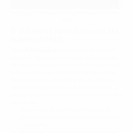
Không gian cho thuê văn phòng tiêu biểu tại ADI Building
Tố Hữu
2. Quy mô và tiện ích tòa nhà ADI
Building (HH03)
Tòa nhà ADI Building
được xây dựng với quy mô 17
tầng nổi và 1 tầng hầm, mỗi sàn
thuê văn phòng quận
Hà Động
tại đây có diện tích linh hoạt từ 380 – 430m2.
Điều này tạo điều kiện thuận lợi cho các doanh nghiệp
nhỏ và vừa có thể lựa chọn không gian văn phòng phù
hợp với nhu cầu kinh doanh của mình. Chủ đầu tư đã
chuẩn bị kỹ lưỡng với trang thiết bị và cơ sở hạ tầng đẳng
cấp, bao gồm:
Thang máy tốc độ cao Mitsubishi: Đảm bảo di
chuyển thuận tiện và nhanh chóng cho cả nhân viên
và khách hàng.
Hệ thống điều hòa trung tâm lắp đặt âm trần: Đảm