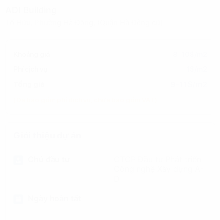
ADI Building
Tố Hữu, Phường Hà Đông, (Quận Hà Đông cũ)
Khoảng giá
8-10$/m2
Phí dịch vụ
1$/m2
9-11$/m2
Tổng giá
(Đã bao gồm phí dịch vụ, chưa bao gồm VAT)
Giới thiệu dự án
Chủ đầu tư
CTCP Đầu tư Phát triển
Công nghệ Xây dựng A-
D
Ngày hoàn tất