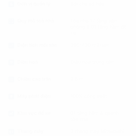
Đơn vị quản lý
Bởi chủ sở hữu
Quy mô toà nhà
Tòa nhà 17 tầng văn
phòng & 01 tầng hầm để
xe
Diện tích mỗi sàn
380-430 m2/sàn
Điều hoà
Điều hòa trung tâm
Chiều cao trần
2,6 m
Máy phát điện
100% công suất
Khu vực để xe
01 tầng hầm & quanh
tòa nhà
Thang máy
3 thang máy Mitsubishi