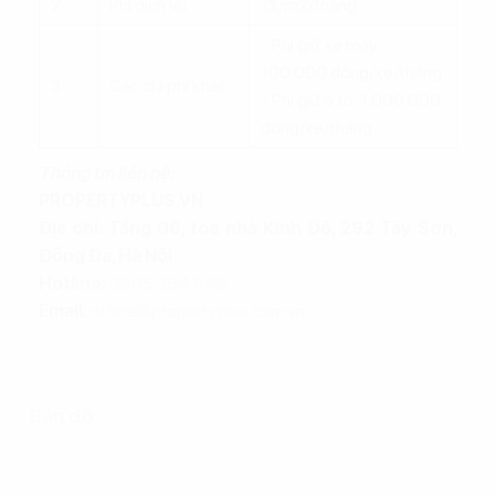
2
Phí dịch vụ
1$/m2/tháng
- Phí giữ xe máy:
100.000 đồng/xe/tháng
3
Các chi phí khác
- Phí giữ ô tô: 1.000.000
đồng/xe/tháng
Thông tin liên hệ:
PROPERTYPLUS.VN
Địa chỉ: Tầng 06, tòa nhà Kinh Đô, 292 Tây Sơn,
Đống Đa, Hà Nội
Hotline:
0865.364.866
Email:
office@propertyplus.com.vn
Bản đồ