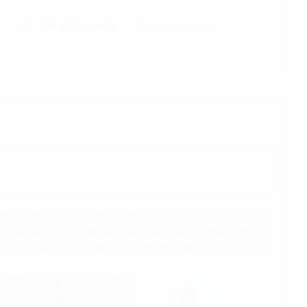
Phí gửi xe máy
Đang cập nhật
g khi kết hợp hài hòa giữa tính hiện đại và cổ điển. Thiết kế
ích sự sáng tạo và tạo cảm giác thoải mái cho nhân viên. Hãy
 đạt chuẩn, dịch vụ tiện ích và độ nhận diện cao cho doanh