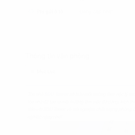
Phí gửi ô tô
Đang cập nhật
Thông tin văn phòng
Mục Lục
Tòa nhà
SDU Tower
sở hữu môi trường làm việc lý tưởn
tòa nhà đã tạo ra môi trường làm việc đa dạng, kích th
đến với SDU Tower và trải nghiệm chất lượng phòng ốc
nghiệp ngay nhé!