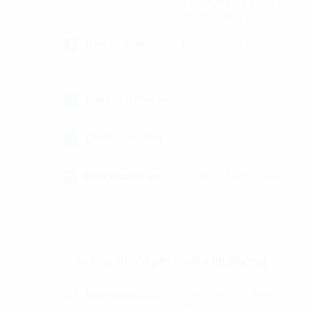
xây dựng và phát triển
đô thị Sông Đà
Đơn vị quản lý
Bởi chủ sở hữu
Diện tích mỗi sàn
1.200m2/sàn
Chiều cao trần
2,6 m
Khu vực để xe
02 tầng hầm & quanh
tòa nhà
Các khoản chi phí thuê văn phòng
Điện điều hòa
Tính theo sử dụng thực
tế