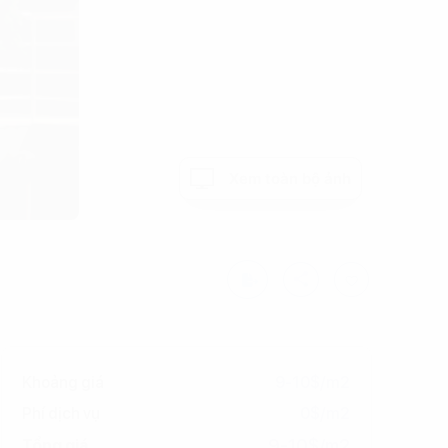
Xem toàn bộ ảnh
Khoảng giá
9-10$/m2
Phí dịch vụ
0$/m2
9-10$/m2
Tổng giá