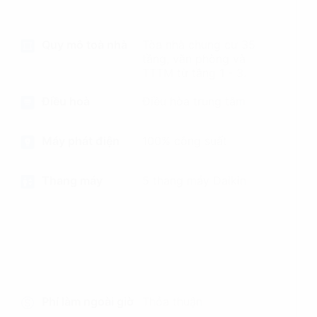
Quy mô toà nhà
Tòa nhà chung cư 35
tầng, văn phòng và
TTTM từ tầng 1 - 3.
Điều hoà
Điều hòa trung tâm
Máy phát điện
100% công suất
Thang máy
5 thang máy Daikin
Phí làm ngoài giờ
Thỏa thuận