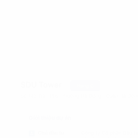
SDU Tower
Hạng C
Số 143 Trần Phú, Phường Hà Đông, (Quận Hà Đôn
Giới thiệu dự án
Chủ đầu tư
Công ty Cổ phần Đầu t