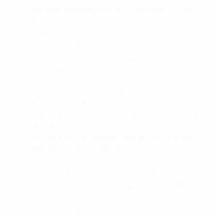
Máy phát điện đáp ứng 100% công suất khi xảy ra
sự cố
Đường truyền internet tốc độ cao với các nhà mạng
uy tín: Viettel, FPT…
Đội ngũ vệ sinh dọn dẹp thường xuyên khu vực WC,
hàng lang…
Vị trí của Xuân Mai Tower cũng gần các tiện ích quan
trọng như ngân hàng, nhà hàng, siêu thị, và dịch vụ công
cộng, giúp đáp ứng nhu cầu hàng ngày của doanh nghiệp
và nhân viên.
Lân cận là khu vực mua sắm, giải trí: Chợ Hà Đông, T
Mart Hà Cầu, nhà thi đấu Hà Đông…
Có nhiều chi nhánh của các ngân hàng lớn, giúp
doanh nghiệp tiếp cận dịch vụ ngân hàng và tài chính
một cách dễ dàng: Ngân hàng SHB, BIDV, VPBank,
Agribank…
Khu vực Tô Hiệu có nhiều nhà hàng và quán ăn đa