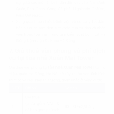
dạng, từ các món ăn bình dân đến cao cấp: Nam Anh
Quán, Phở Gánh, Cộng Cà phê, Highlands Coffee,
Paris Gateaux…
Xung quanh có nhiều bệnh viện và cơ sở y tế, đảm
bảo sự quan tâm đến sức khỏe của cư dân và nhân
viên trong tòa nhà: Trung tâm kiểm soát bệnh tật Hà
Đông, bệnh viện Đa Khoa Hà Đông…
7. Giá thuê văn phòng và phí dịch
vụ tại tòa nhà Xuân Mai Tower
Giá thuê văn phòng tại
tòa nhà Xuân Mai Tower
tại Tô
Hiệu, quận Hà Đông, Hà Nội sẽ tùy thuộc vào tình hình
thực tế và điều kiện thị trường, tham khảo ở bảng dưới:
STT
Chi phí
Số tiền
Giá thuê
(chưa gồm VAT &
1
6$- 7$/m2/tháng
đã bao gồm phí dịch