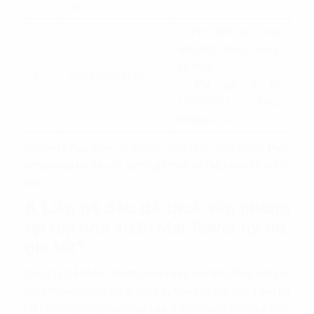
vụ)
- Phí giữ xe máy:
90.000 đồng/ tháng/
xe máy
2
Các chi phí khác
- Phí giữ ô tô:
1.000.000 đồng/
tháng/ ô tô
Property Plus luôn nỗ lực để đàm phán cho khách thuê
văn phòng tại đây có được giá thuê và điều kiện thuê tốt
nhất.
8. Liên hệ đâu để thuê văn phòng
tại tòa nhà Xuân Mai Tower uy tín,
giá tốt?
Công ty Cổ phần Thương mại và tư vấn bất động sản Đại
Lợi (Propertyplus.vn) là công ty môi giới bất động sản tại
Hà Nội.
Propertyplus.vn
tự hào là một trong những đơn vị