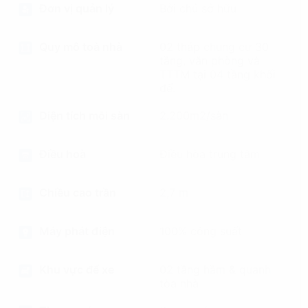
Đơn vị quản lý
Bởi chủ sở hữu
Quy mô toà nhà
02 tháp chung cư 30
tầng, văn phòng và
TTTM tại 04 tầng khối
đế.
Diện tích mỗi sàn
2.200m2/sàn
Điều hoà
Điều hòa trung tâm
Chiều cao trần
2,7 m
Máy phát điện
100% công suất
Khu vực để xe
02 tầng hầm & quanh
tòa nhà