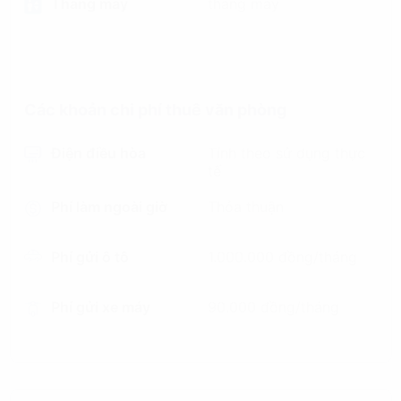
Thang máy
thang máy
Các khoản chi phí thuê văn phòng
Điện điều hòa
Tính theo sử dụng thực
tế
Phí làm ngoài giờ
Thỏa thuận
Phí gửi ô tô
1.000.000 đồng/tháng
Phí gửi xe máy
90.000 đồng/tháng