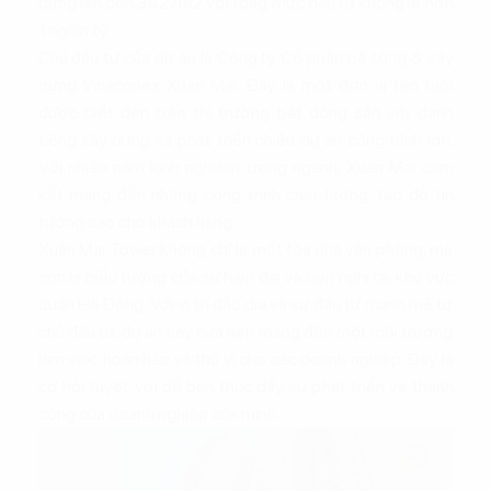
dựng lên đến 3427m2 với tổng mức đầu tư khổng lồ hơn
1 nghìn tỷ.
Chủ đầu tư của dự án là Công ty Cổ phần bê tông & xây
dựng Vinaconex Xuân Mai. Đây là một đơn vị tên tuổi
được biết đến trên thị trường bất động sản với danh
tiếng xây dựng và phát triển nhiều dự án công trình lớn.
Với nhiều năm kinh nghiệm trong ngành, Xuân Mai cam
kết mang đến những công trình chất lượng, tạo độ tin
tưởng cao cho khách hàng.
Xuân Mai Tower không chỉ là một tòa nhà văn phòng, mà
còn là biểu tượng của sự hiện đại và tiện nghi tại khu vực
quận Hà Đông. Với vị trí đắc địa và sự đầu tư mạnh mẽ từ
chủ đầu tư, dự án này hứa hẹn mang đến một môi trường
làm việc hoàn hảo và thú vị cho các doanh nghiệp. Đây là
cơ hội tuyệt vời để bạn thúc đẩy sự phát triển và thành
công của doanh nghiệp của mình.