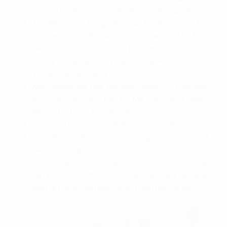
ứng nhu cầu đa dạng của người dân và doanh nghiệp.
Tô Hiệu nằm ở trung tâm quận Hà Đông, một khu
vực đang phát triển mạnh mẽ của thành phố Hà Nội.
Kết nối với các tuyến đường huyết mạch: Vành Đai 3,
Quang Trung, Lê Trọng Tấn, Phùng Hưng, Tô Hiệu,
Tố Hữu, Lê Văn Lương…
Xung quanh tòa nhà tập trung nhiều KĐT lớn như:
KĐT Văn Phú, Nhà liền kề Mê Linh Plaza, Mega
Market Hà Đông, Hyundai Hillsmall..
Gần dự án là công viên Hà Đông rộng 100ha
Cách đường sắt trên cao Hà Đông - Cát Linh mới đi
vào hoạt động
Nằm trong khu vực cơ quan nhà nước: Sở Tư pháp
Hà Nội, Chi Cục thuế Hà Đông, Viện kiểm sát Nhân
dân Hà Đông, Bảo hiểm xã hội thành phố Hà Nội