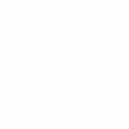
tư vấn hàng đầu cho các doanh nghiệp tại Hà Nội, chuyên
gia của chúng tôi có 12 năm kinh nghiệm trong lĩnh vực tư
vấn cho thuê văn phòng.
Để được nghe tư vấn kỹ hơn về từng loại tiện ích và giá
cả văn phòng tại tòa nhà Xuân Mai Tower, hãy liên hệ với
Propertyplus.vn tại đây:
Thông tin liên hệ:
PROPERTYPLUS.VN
Địa chỉ
: Tầng 04, tòa nhà Kinh Đô, 292 Tây Sơn, Đống
Đa, Hà Nội
Hotline:
0865.364.866
Email
:
office@propertyplus.com.vn
Bản đồ