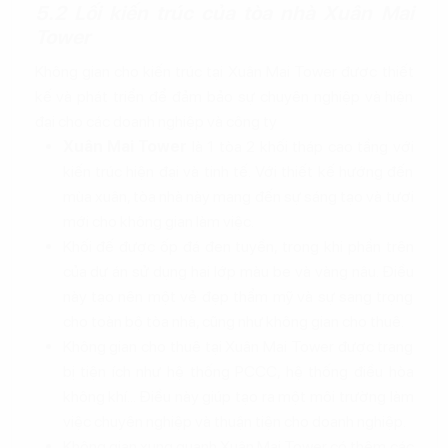
5.2 Lối kiến trúc của tòa nhà Xuân Mai
Tower
Không gian cho kiến trúc tại Xuân Mai Tower được thiết
kế và phát triển để đảm bảo sự chuyên nghiệp và hiện
đại cho các doanh nghiệp và công ty
Xuân Mai Tower
là 1 tòa 2 khối tháp cao tầng với
kiến trúc hiện đại và tinh tế. Với thiết kế hướng đến
mùa xuân, tòa nhà này mang đến sự sáng tạo và tươi
mới cho không gian làm việc.
Khối đế được ốp đá đen tuyền, trong khi phần trên
của dự án sử dụng hai lớp màu be và vàng nâu. Điều
này tạo nên một vẻ đẹp thẩm mỹ và sự sang trọng
cho toàn bộ tòa nhà, cũng như không gian cho thuê.
Không gian cho thuê tại Xuân Mai Tower được trang
bị tiện ích như hệ thống PCCC, hệ thống điều hòa
không khí... Điều này giúp tạo ra một môi trường làm
việc chuyên nghiệp và thuận tiện cho doanh nghiệp.
Không gian xung quanh Xuân Mai Tower có thêm các