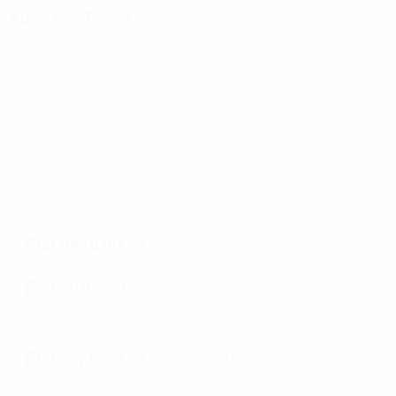
Xuân Mai Tower
Tô Hiệu, Phường Hà Đông, (Quận Hà Đông cũ)
Khoảng giá
6-7$/m2
Phí dịch vụ
0$/m2
6-7$/m2
Tổng giá
(Đã bao gồm phí dịch vụ, chưa bao gồm VAT)
Giới thiệu dự án
Chủ đầu tư
Công ty Cổ phần bê
tông & xây dựng
Vinaconex Xuân Mai
Ngày hoàn tất
15/06/2014