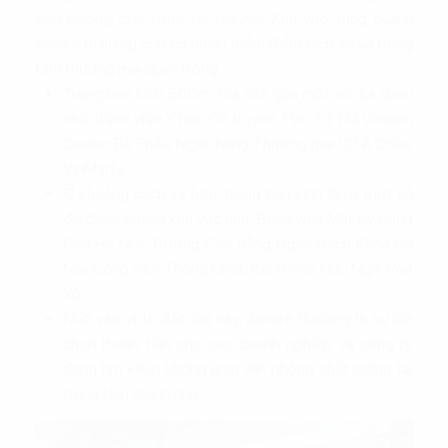
văn phòng cho thuê tại Hà Nội
. Khu vực xung quanh
Amore Building còn có nhiều điểm điểm dịch vụ và trung
tâm thương mại quan trọng.
Trong bán kính 500m, tòa nhà gần một số địa điểm
như: Bệnh viện Y học Cổ truyền TW; TTTM Vincom
Center Bà Triệu; Ngân hàng Thương mại CP Á Châu;
VinMart+...
Ở khoảng cách xa hơn, trong bán kính 3km, một số
địa điểm quanh khu vực như: Bệnh viện Mắt Kỹ thuật
Cao Hà Nội; Trường Cao đẳng Nghề Bách Khoa Hà
Nội; Công viên Thống Nhất; Bệnh viện Hữu Nghị Việt
Xô…
Nhờ vào vị trí đắc địa này, Amore Building là sự lựa
chọn thuận tiện cho các doanh nghiệp và công ty
đang tìm kiếm không gian văn phòng chất lượng tại
trung tâm thành phố.