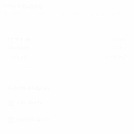
Amore Building
Số 103 Bùi Thị Xuân, Phường Hai Bà Trưng, (Quận Hai Bà
Trưng cũ)
Khoảng giá
0-0$/m2
Phí dịch vụ
0$/m2
0-0$/m2
Tổng giá
(Đã bao gồm phí dịch vụ, chưa bao gồm VAT)
Giới thiệu dự án
Chủ đầu tư
Ngày hoàn tất