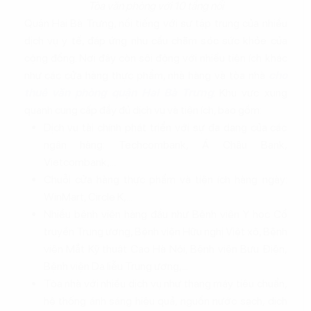
Tòa văn phòng với 10 tầng nổi
Quận Hai Bà Trưng, nổi tiếng với sự tập trung của nhiều
dịch vụ y tế, đáp ứng nhu cầu chăm sóc sức khỏe của
cộng đồng. Nơi đây còn sôi động với nhiều tiện ích khác
như các cửa hàng thực phẩm, nhà hàng và tòa nhà
cho
thuê văn phòng quận Hai Bà Trưng
. Khu vực xung
quanh cung cấp đầy đủ dịch vụ và tiện ích, bao gồm:
Dịch vụ tài chính phát triển với sự đa dạng của các
ngân hàng: Techcombank, Á Châu Bank,
Vietcombank,...
Chuỗi cửa hàng thực phẩm và tiện ích hàng ngày:
WinMart, Circle K,...
Nhiều bệnh viện hàng đầu như Bệnh viện Y học Cổ
truyền Trung ương, Bệnh viện Hữu nghị Việt xô, Bệnh
viện Mắt Kỹ thuật Cao Hà Nội, Bệnh viện Bưu Điện,
Bệnh viện Da liễu Trung ương,...
Tòa nhà với nhiều dịch vụ như thang máy tiêu chuẩn,
hệ thống ánh sáng hiệu quả, nguồn nước sạch, dịch