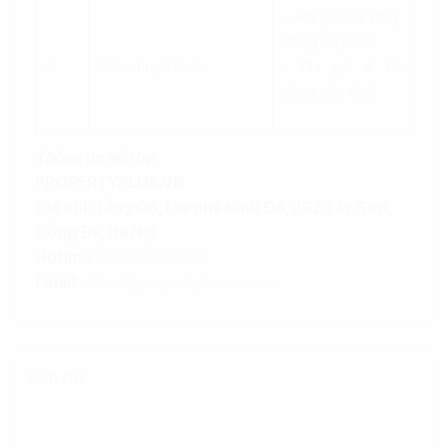
- Phí giữ xe máy:
đang cập nhật
2
Các chi phí khác
- Phí giữ ô tô:
đang cập nhật
Thông tin liên hệ:
PROPERTYPLUS.VN
Địa chỉ: Tầng 06, tòa nhà Kinh Đô, 292 Tây Sơn,
Đống Đa, Hà Nội
Hotline:
0865.364.866
Email:
office@propertyplus.com.vn
Bản đồ