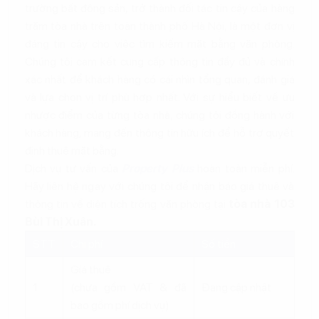
trường bất động sản, trở thành đối tác tin cậy của hàng
trăm tòa nhà trên toàn thành phố Hà Nội, là một đơn vị
đáng tin cậy cho việc tìm kiếm mặt bằng văn phòng.
Chúng tôi cam kết cung cấp thông tin đầy đủ và chính
xác nhất để khách hàng có cái nhìn tổng quan, đánh giá
và lựa chọn vị trí phù hợp nhất. Với sự hiểu biết về ưu
nhược điểm của từng tòa nhà, chúng tôi đồng hành với
khách hàng, mang đến thông tin hữu ích để hỗ trợ quyết
định thuê mặt bằng.
Dịch vụ tư vấn của
Property Plus
hoàn toàn miễn phí.
Hãy liên hệ ngay với chúng tôi để nhận báo giá thuê và
thông tin về diện tích trống văn phòng tại
tòa nhà 103
Bùi Thị Xuân.
STT
Chi phí
Số tiền
Giá thuê
1
(chưa gồm VAT & đã
Đang cập nhật
bao gồm phí dịch vụ)