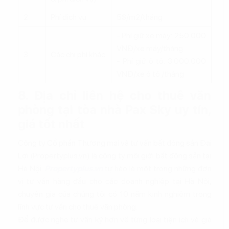
2
Phí dịch vụ
5$/m2/tháng
- Phí giữ xe máy: 250.000
VNĐ/xe máy/tháng
3
Các chi phí khác
- Phí giữ ô tô: 3.000.000
VNĐ/xe ô tô /tháng
8. Địa chỉ liên hệ cho thuê văn
phòng tại tòa nhà Pax Sky uy tín,
giá tốt nhất
Công ty Cổ phần Thương mại và tư vấn bất động sản Đại
Lợi (Propertyplus.vn) là công ty môi giới bất động sản tại
Hà Nội.
Propertyplus.vn
tự hào là một trong những đơn
vị tư vấn hàng đầu cho các doanh nghiệp tại Hà Nội,
chuyên gia của chúng tôi có 10 năm kinh nghiệm trong
lĩnh vực tư vấn cho thuê văn phòng.
Để được nghe tư vấn kỹ hơn về từng loại tiện ích và giá