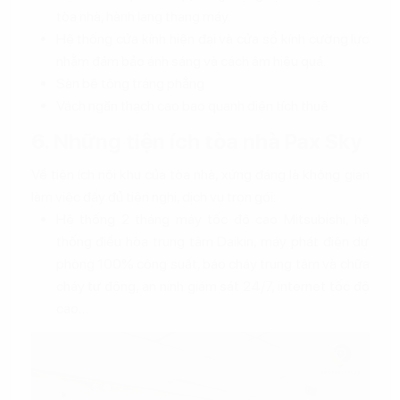
tòa nhà, hành lang thang máy.
Hệ thống cửa kính hiện đại và cửa sổ kính cường lực
nhằm đảm bảo ánh sáng và cách âm hiệu quả.
Sàn bê tông tráng phẳng
Vách ngăn thạch cao bao quanh diện tích thuê.
6. Những tiện ích tòa nhà Pax Sky
Về tiện ích nội khu của tòa nhà, xứng đáng là không gian
làm việc đầy đủ tiện nghi, dịch vụ trọn gói:
Hệ thống 2 tháng máy tốc độ cao Mitsubishi, hệ
thống điều hòa trung tâm Daikin, máy phát điện dự
phòng 100% công suất, báo cháy trung tâm và chữa
cháy tự động, an ninh giám sát 24/7, internet tốc độ
cao…