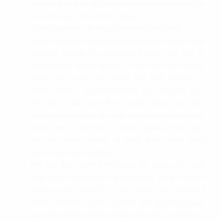
trọng điểm dễ dàng, tối ưu hóa sự tiện ích và tăng cơ
hội kinh doanh cho doanh nghiệp.
Sở hữu hai mặt tiền Ngô Thì Nhậm và Hòa Mã.
Dự án cung cấp nhiều sản phẩm và dịch vụ khác nhau
như Pax Station, Pax Business Station, Pax Sky S,
nhằm hỗ trợ doanh nghiệp về mặt vận hành và tập
trung phát triển kinh doanh. Gói PAX BUSINESS
SOLUTIONS - “GÓI GIẢI PHÁP ĐỘC QUYỀN CỦA
PAX SKY”: Giải pháp hỗ trợ doanh nghiệp toàn diện
về pháp lý, kế toán, tài chính và công nghệ thông tin
được xem là gói dịch vụ chuyên nghiệp, nhằm giúp
cho các doanh nghiệp dễ dàng đi vào hoạt động
phát triển doanh nghiệp.
Pax Sky được xem là hệ thống văn phòng cho thuê
toàn diện và hàng đầu tại Việt Nam. Với sự chuyên
nghiệp trong quản lý và vận hành của Okamura
Sanyo Property Corp , tòa nhà đáp ứng tiêu chuẩn
cao cấp và mang lại trải nghiệm làm việc tốt nhất cho