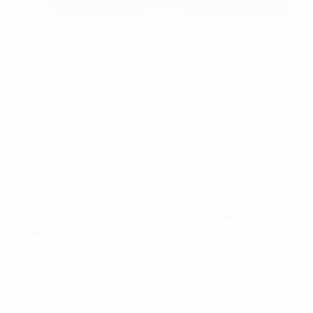
Sảnh lễ tân đón khách đến với tòa nhà văn phòng cho
thuê
5. Một số thông về tòa nhà Pax
Sky
5.1 Quy mô tòa nhà Pax Sky
Quy mô
tòa nhà Pax Sky
có quy mô 8 tầng, trong đó:
Tổng diện tích: 5,040 m2
Chiều cao trần: 2.m
Tầng 2 – 8: cho thuê văn phòng
5.2 Thiết kế & Kiến trúc của tòa nhà Pax
Sky
Tòa nhà được thiết kế với phong cách kiến trúc hơi
hướng Châu Âu hiện đại. Trang thiết bị và nội thất văn
phòng sang trọng. Sảnh rộng và có lễ tân đón tiếp.
Gạch men ốp cao cấp, sang trọng tại các vị trí sảnh