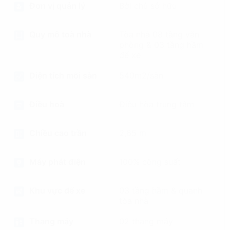
Đơn vị quản lý
Bởi chủ sở hữu
Quy mô toà nhà
Tòa nhà 08 tầng văn
phòng & 03 tầng hầm
để xe
Diện tích mỗi sàn
540m2/sàn
Điều hoà
Điều hòa trung tâm
Chiều cao trần
2,65 m
Máy phát điện
100% công suất
Khu vực để xe
03 tầng hầm & quanh
tòa nhà
Thang máy
02 thang máy