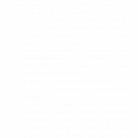
dàng và thuận lợi, đồng thời tạo điều kiện thuận lợi cho
các hoạt động kinh doanh và giao dịch.
Nằm trong trung tâm kinh tế và chính trị của thủ đô
Hà Nội. Vị trí giúp cho các doanh nghiệp có sự tiếp
cận thuận lợi với các đối tác kinh doanh, cơ quan
chính phủ và các tổ chức quan trọng trong khu vực.
Được bao quanh bởi nhiều tiện ích quan trọng trong
bán kính ngắn. Nhà hát Tuổi Trẻ, Hồ Thiền Quang, Hồ
Bảy Mẫu… Điều này tạo điều kiện thuận lợi cho việc
tiếp cận văn hóa, giải trí và thể thao…
Gần ga tàu Hà Nội, bến xe Giáp Bát, phục vụ nhu cầu
di chuyển của doanh nghiệp, cả trong vấn đề vận
chuyển hàng hóa
rong bán kính 500m,
Pax Sky
có sự hiện diện của
nhiều cơ quan nhà nước và cơ quan tài chính quan
trọng như chi cục thuế quận Hai Bà Trưng, Ủy ban
nhân dân Thành phố Hà Nội, Bộ Văn Hoá Thể Thao
và Du Lịch, Bộ Tài Chính. Điều này rất thuận lợi cho