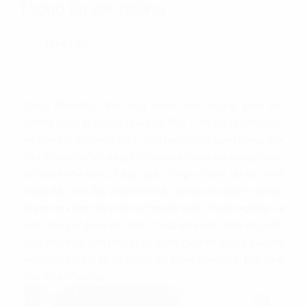
Thông tin văn phòng
Mục Lục
Cùng Property Plus cùng khám phá không gian văn
phòng hạng B tại
tòa nhà Pax Sky
- nơi hội tụ đẳng cấp
và tiện ích đa dạng! Nằm trên tuyến phố quan trọng, Pax
Sky không chỉ dễ dàng kết nối giao thông mà còn gần các
cơ quan nhà nước, hàng ngân hàng và dịch vụ tài chính
hàng đầu. Pax Sky là lựa chọn lý tưởng cho doanh nghiệp
đang tìm kiếm một môi trường làm việc chuyên nghiệp và
hiện đại. Dự án nhận được “mưa lời khen” trên các diễn
đàn cho thuê văn phòng và đánh giá trên Maps. Liên hệ
ngay với chúng tôi để có cơ hội tham quan trực tiếp tổng
thể dự án Pax Sky.