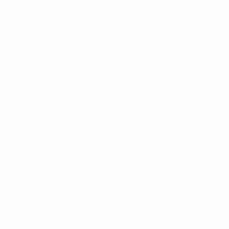
cả văn phòng, hãy liên hệ với Propertyplus.vn tại đây:
Thông tin liên hệ:
PROPERTYPLUS.VN
Địa chỉ:
Tầng 06, tòa nhà Kinh Đô, 292 Tây Sơn, Đống
Đa, Hà Nội
Hotline:
0865.364.866
Email:
office@propertyplus.com.vn
Bản đồ