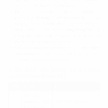
Vietinbank, Techcombank, Baovietbank…
Dễ dàng tìm thấy các quán ăn chuyên nghiệp và
phong cách đa dạng, từ nhà hàng cao cấp phục vụ
công ty đến các quán ăn văn phòng nhanh chóng để
ăn trưa: Nhà hàng Hải sản biển Đông, Đông Phương,
Sông Núi, Akira Sun, Spaghetti Box, Kampong
Chicken, Me Me Bistro Mai Hắc Đế…
Các khách sạn cho thuê văn phòng lân cận: Khách
sạn Golden Silk, Golden Sun Hotel, May Residence
- Penthouse, Atlanta Residences…
7. Giá thuê văn phòng và phí dịch
vụ tại tòa nhà Pax Sky
STT
Chi phí
Số tiền
Giá thuê
1
(chưa gồm VAT
19$ - 21$/m2/tháng
& phí dịch vụ)