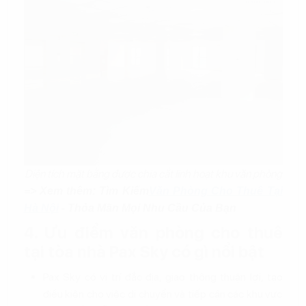
Diện tích mặt bằng được chia cắt linh hoạt khu văn phòng
=> Xem thêm: Tìm Kiếm
Văn Phòng Cho Thuê Tại
Hà Nội
- Thỏa Mãn Mọi Nhu Cầu Của Bạn
4. Ưu điểm văn phòng cho thuê
tại tòa nhà Pax Sky có gì nổi bật
Pax Sky có vị trí đắc địa, giao thông thuận lợi, tạo
điều kiện cho việc di chuyển và tiếp cận các khu vực