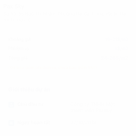
Pax Sky
Số 63-65 Ngô Thì Nhậm, Phường Hai Bà Trưng, (Quận Hai
Bà Trưng cũ)
Khoảng giá
19-21$/m2
Phí dịch vụ
5$/m2
24-26$/m2
Tổng giá
(Đã bao gồm phí dịch vụ, chưa bao gồm VAT)
Giới thiệu dự án
Chủ đầu tư
Công ty TNHH Một
thành viên Paxsky
Ngày hoàn tất
27/10/2019