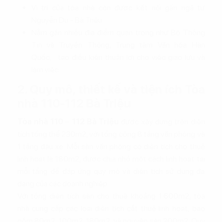
Vị trí của tòa nhà còn được kết nối gần ngã tư
Nguyễn Du - Bà Triệu
Nằm gần nhiều địa điểm quan trọng như Bộ Thông
Tin và Truyền Thông, Trung tâm Văn hóa Hàn
Quốc,... tạo điều kiện thuận lợi cho việc giao lưu và
làm việc.
2. Quy mô, thiết kế và tiện ích Tòa
nhà 110-112 Bà Triệu
Tòa nhà 110 – 112 Bà Triệu
được xây dựng trên diện
tích tổng thể 230m2, với tổng cộng 8 tầng văn phòng và
1 tầng đậu xe. Mỗi sàn văn phòng có diện tích cho thuê
linh hoạt là 180m2, được chia nhỏ một cách linh hoạt tại
mỗi tầng để đáp ứng quy mô và diện tích sử dụng đa
dạng của các doanh nghiệp.
Với tổng diện tích sàn cho thuê khoảng 1.600m2, tòa
nhà cung cấp các loại diện tích cắt thuê linh hoạt, bao
gồm 80m2, 100m2, 180m2, và nguyên sàn 200m2. Quy