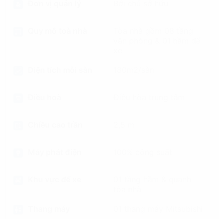
Đơn vị quản lý
Bởi chủ sở hữu
Quy mô toà nhà
Tòa nhà gồm 08 tầng
văn phòng & 01 hầm để
xe
Diện tích mỗi sàn
180m2/sàn
Điều hoà
Điều hòa trung tâm
Chiều cao trần
2,5 m
Máy phát điện
100% công suất
Khu vực để xe
01 tầng hầm & quanh
tòa nhà
Thang máy
01 thang máy Mitsubishi