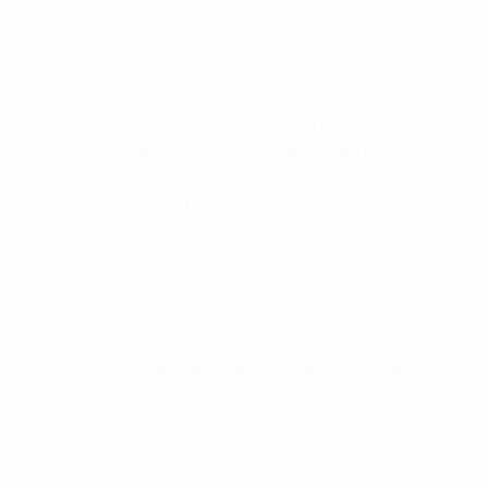
thoáng, tòa nhà tận hưởng ưu thế hiếm có của việc ít
gặp tình trạng ách tắc giao thông.
Vị trí của tòa nhà còn được kết nối gần ngã tư
Nguyễn Du - Bà Triệu
Dự án nằm gần các quận như: Tây Hồ, Đống Đa,
Thanh Xuân, Cầu Giấy,...mang đến thuận tiện trong di
chuyển giữa các khu vực
Thông qua một số tuyến đường quan trọng của
thành phố như đường Hồ Xuân Hương, đường
Nguyễn Du, đường Hồ Thiên Quang,...
Xung quanh tòa nhà có nhiều văn phòng cho thuê
khác như tòa nhà Minexport, tòa nhà Gia Long, tòa
nhà Quý Hạnh Building, tòa nhà HQ Building,...
Mạng lưới các ngân hàng đa dạng như Ngân hàng
Đông Nam Á, VPBank Bà Triệu, Oceanbank, Bảo Việt
Bank, Eximbank, Techcombank, SHB,...giúp tối ưu
hóa tiện ích cho các doanh nghiệp và công dân làm
việc tại đây.