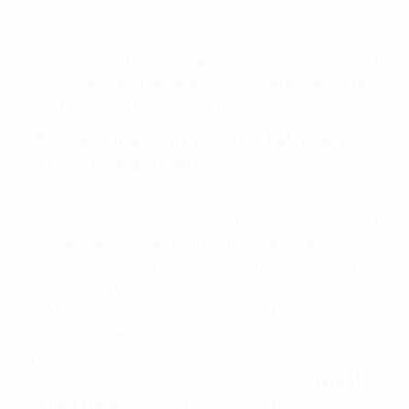
Vị trí thuận lợi đem đến cho tòa nhà nhiều tiện ích ngoại
khu đa dạng, đáp ứng nhu cầu của của nhân viên và
doanh nghiệp như: nhà hàng IL Grillo, Lotteria, Food
Store, nhà Hàng Pepperonis, AHA Cafe, Mai Coffee,
siêu thị Fuji Mart Lê Duẩn, siêu thị Moon Mart,...
3. Giá thuê văn phòng tại tòa nhà
110-112 Bà Triệu
Giá thuê tòa nhà 110-112 Bà Triệu dao động từ 9$ -
11$/m2/tháng. Mức giá khá mềm, phù hợp với dự án hạng
C nhiều tiện ích. Đặc biệt khi thuê văn phòng tại đây
được miễn phí hoàn toàn phí dịch vụ. Lưu ý giá thuê trên
chưa gồm VAT.
Giá thuê văn phòng có nhiều biến động tùy thuộc vào giá
thị trường theo từng thời điểm và nhu cầu thuê văn
phòng của doanh nghiệp.
Dưới đây là bảng giá thuê văn phòng của
tòa nhà 110-
112 Bà Triệu
tại
Propertyplus.vn
hiện nay: