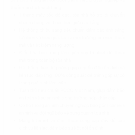
thoải mái cho khách hàng:
1 thang máy tốc độ cao, tòa nhà hỗ trợ di chuyển
nhanh chóng và thuận tiện giữa các tầng.
Hệ thống chiếu sáng tiêu chuẩn đảm bảo ánh sáng
tự nhiên và hiệu quả, tạo ra môi trường làm việc thoải
mái và tiết kiệm năng lượng.
Điều hòa bán trung tâm giúp duy trì nhiệt độ thoải
mái trong toàn bộ tòa nhà.
Hệ thống điện dự phòng giúp nguồn điện ổn định và
liên tục, đáp ứng 100% công suất để tránh gặp sự cố
trong quá trình làm việc.
Tuân thủ tiêu chuẩn PCCC Việt Nam, giúp đảm bảo
an toàn và sự an ninh trong trường hợp khẩn cấp.
Có hệ thống an ninh chuyên nghiệp bao gồm camera
an ninh và đội ngũ bảo vệ xung quanh tòa nhà
Mạng Internet và điện thoại cung cấp đầy đủ các
dịch vụ liên lạc, đảm bảo sự kết nối ổn định