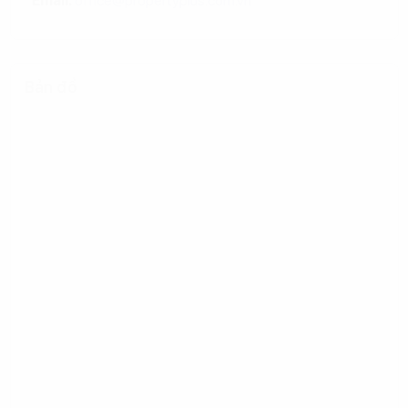
Email:
office@propertyplus.com.vn
Bản đồ