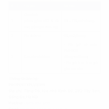
STT
Chi phí
Số tiền
Giá thuê
1
(chưa gồm VAT & đã
9$ - 11$/m2/tháng
bao gồm phí dịch vụ)
2
Phí dịch vụ
0$/m2/tháng
- Phí giữ xe máy:
150.000
3
Các chi phí khác
đồng/xe/tháng
- Phí giữ ô tô: ô tô gửi
gần tòa nhà
Thông tin liên hệ:
PROPERTYPLUS.VN
Địa chỉ: Tầng 06, tòa nhà Kinh Đô, 292 Tây Sơn,
Đống Đa, Hà Nội
Hotline:
0865.364.866