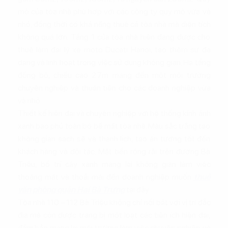
mô của tòa nhà phù hợp với các công ty quy mô vừa và
nhỏ, đồng thời có khả năng thuê cả tòa nhà mà diện tích
không quá lớn. Tầng 1 của tòa nhà hiện đang được cho
thuê làm đại lý xe moto Ducati Hanoi, tạo thêm sự đa
dạng và linh hoạt trong việc sử dụng không gian. Hạ tầng
đồng bộ, chiều cao 2.7m mang đến một môi trường
chuyên nghiệp và thuận tiện cho các doanh nghiệp vừa
và nhỏ.
Thiết kế hiện đại và chuyên nghiệp với hệ thống kính ánh
xanh bao phủ toàn bộ bề mặt tòa nhà. Màu sắc trắng tạo
không gian sạch sẽ và thanh lịch, tạo ấn tượng tốt đến
khách hàng và đối tác. Mặt tiền rộng rãi trên đường Bà
Triệu, bố trí cây xanh mang lại không gian làm việc
thoáng mát và thoải mái đến doanh nghiệp muốn
thuê
văn phòng quận Hai Bà Trưng
tại đây.
Tòa nhà 110 – 112 Bà Triệu không chỉ nổi bật với vị trí đắc
địa mà còn được trang bị một loạt các tiện ích hiện đại,
đảm bảo mang lại môi trường làm việc chuyên nghiệp và