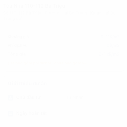
Tòa Nhà 110-112 Bà Triệu
Số 110-112 Bà Triệu, Phường Hai Bà Trưng, (Quận Hai Bà
Trưng cũ)
Khoảng giá
9-11$/m2
Phí dịch vụ
0$/m2
9-11$/m2
Tổng giá
(Đã bao gồm phí dịch vụ, chưa bao gồm VAT)
Giới thiệu dự án
Chủ đầu tư
Tư Nhân
Ngày hoàn tất