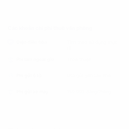
Các khoản chi phí thuê văn phòng
Điện điều hòa
Tính theo sử dụng thực
tế
Phí làm ngoài giờ
Thỏa thuận
Phí gửi ô tô
Oto gửi gần tòa nhà
Phí gửi xe máy
150.000 đồng/tháng