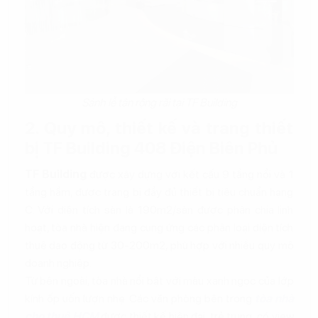
Sảnh lễ tân rộng rãi tại TF Building
2. Quy mô, thiết kế và trang thiết
bị TF Building 408 Điện Biên Phủ
TF Building
được xây dựng với kết cấu 9 tầng nổi và 1
tầng hầm, được trang bị đầy đủ thiết bị tiêu chuẩn hạng
C. Với diện tích sàn là 190m2/sàn được phân chia linh
hoạt, tòa nhà hiện đang cung ứng các phân loại diện tích
thuê dao động từ 30-200m2, phù hợp với nhiều quy mô
doanh nghiệp.
Từ bên ngoài, tòa nhà nổi bật với màu xanh ngọc của lớp
kính ốp uốn lượn nhẹ. Các văn phòng bên trong
tòa nhà
cho thuê HCM
được thiết kế hiện đại, trẻ trung, có view