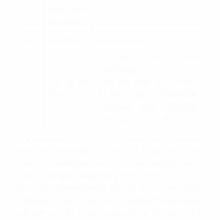
bao gồm
phí dịch vụ)
2
Phí dịch vụ
3$/m2/tháng
- Phí giữ xe máy: 170.000
VNĐ/tháng
Các chi phí
- Phí làm ngoài giờ: 20:00 -
3
khác
24:00 tính 6,900,000
vnd/tháng hoặc 230,000
vnd/ngày (giá chưa VAT)
Nhìn chung, tổng chi phí thuê văn phòng tại đây là khoảng
15$ - 18$/m2/tháng, lưu ý đây chỉ là giá tham khảo.
Property Plus hân hạnh được hỗ trợ bạn đàm phán để có
mức giá thuê phải chăng, hợp lý nhất có thể.
Như vậy,
Propertyplus.vn
đã chia sẻ cho bạn những
thông tin cơ bản về tòa nhà TF Building. Nếu bạn muốn
biết thêm chi tiết về dịch vụ, tiện ích hay giá thuê cụ thể,