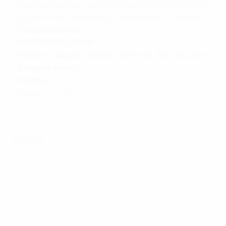
đừng ngần ngại gọi ngay đến hotline 0865.364.866, đội
ngũ tư vấn viên của Property Plus sẽ lập tức hỗ trợ bạn.
Thông tin liên hệ:
PROPERTYPLUS.VN
Địa chỉ: Tầng 04, tòa nhà Kinh Đô, 292 Tây Sơn,
Đống Đa, Hà Nội
Hotline:
0865.364.866
Email:
office@propertyplus.com.vn
Bản đồ