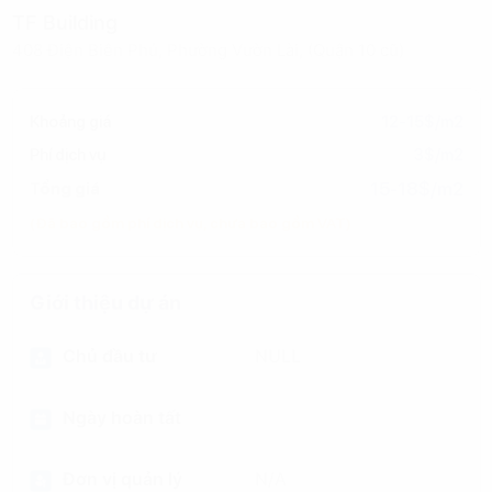
TF Building
408 Điện Biên Phủ, Phường Vườn Lài, (Quận 10 cũ)
Khoảng giá
12-15$/m2
Phí dịch vụ
3$/m2
15-18$/m2
Tổng giá
(Đã bao gồm phí dịch vụ, chưa bao gồm VAT)
Giới thiệu dự án
Chủ đầu tư
NULL
Ngày hoàn tất
Đơn vị quản lý
N/A