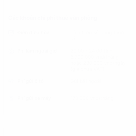
Các khoản chi phí thuê văn phòng
Điện điều hòa
Tính theo sử dụng thực
tế
Phí làm ngoài giờ
20:00 - 24:00 tính
6,900,000 vnd/tháng
hoặc 230,000 vnd/ngày
(giá chưa VAT)
Phí gửi ô tô
Gửi bãi ngoài
Phí gửi xe máy
170,000 vnd/tháng