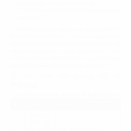
Dịch vụ xịt khử trùng, khử khuẩn định kỳ.
Dịch vụ bảo trì, sửa thiết bị, hệ thống điện, máy móc
của tòa nhà.
TF Building còn tọa lạc gần các tòa văn phòng như VIE
Building, Trung Nam Building… Ngoài ra, xung quanh tòa
nhà là hàng loạt quán ăn, quán cà phê như The Jade, nhà
hàng Nhà Đỏ, Gelacafe, Cà phê Trung Nguyên… Thêm
vào đó, tòa nhà còn đáp ứng tốt nhu cầu giải trí của giới
văn phòng khi nằm gần rạp phim BHD, rạp Hòa Bình…
3. Giá thuê văn phòng tại TF
Building
Tham khảo mức giá thuê văn phòng
TF Building
tại đây:
STT
Chi phí
Số tiền
Giá thuê
(chưa gồm
1
VAT & chưa
12$ - 15$/m2/tháng