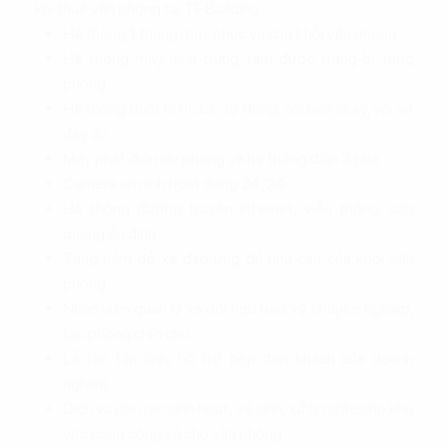
khi thuê văn phòng tại TF Building:
Hệ thống 1 thang máy phục vụ cho khối văn phòng.
Hệ thống máy lạnh trung tâm được trang bị từng
phòng.
Hệ thống thiết bị PCCC tự động, còi báo cháy, vòi xịt
đầy đủ.
Máy phát điện dự phòng và hệ thống điện 3 pha.
Camera an ninh hoạt động 24/24
Hệ thống đường truyền internet, viễn thông, cáp
quang ổn định.
Tầng hầm đỗ xe đáp ứng đủ nhu cầu của khối văn
phòng.
Nhân viên quản lý và đội ngũ bảo vệ chuyên nghiệp,
tác phong chỉn chu.
Lễ tân tận tình, hỗ trợ tiếp đón khách của doanh
nghiệp.
Dịch vụ dọn rác sinh hoạt, vệ sinh, xử lý nước cho khu
vực công cộng và cho văn phòng.