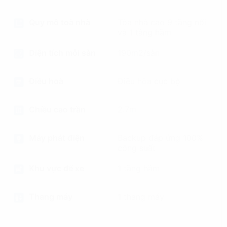
Quy mô toà nhà
Tòa nhà cao 9 tầng nổi
và 1 tầng hầm
Diện tích mỗi sàn
190m2/sàn
Điều hoà
Điều hòa cục bộ
Chiều cao trần
2.7m
Máy phát điện
Backup đáp ứng 100%
công suất
Khu vực để xe
1 tầng hầm
Thang máy
1 thang máy