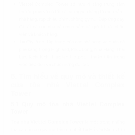
Viettel Complex Tower sở hữu 4 tầng trung tâm
thương mại và có tất cả các ngành hàng từ mua sắm,
nhà hàng, rạp chiếu phim, phòng gym,... Đáp ứng đầy
đủ tất cả các nhu cầu mua sắm và giải trí của nhân
viên và khách hàng.
Tại đây là nơi tập trung của các nhà hàng và quán cà
phê sang trọng Highland, Phúc Long, Nhà Hàng Thái
Lan, Kichi Kichi, Haidilao Hotpot,... thuận tiện trong
việc tiếp đón và chúc mừng đối tác.
5. Tìm hiểu về quy mô và thiết kế
của tòa nhà Viettel Complex
Tower
5.1 Quy mô tòa nhà Viettel Complex
Tower
Tòa nhà Viettel Complex Tower
là một trong những
tòa cao ốc có quy mô tầm cỡ nhất tại Hồ Chí Minh. Ước