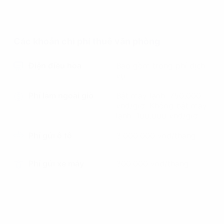
Các khoản chi phí thuê văn phòng
Điện điều hòa
Bao gồm trong phí dịch
vụ
Phí làm ngoài giờ
Bật máy lạnh: 750,000
vnd/giờ. Không bật máy
lạnh: 100,000 vnd/giờ
Phí gửi ô tô
3.000.000 vnd/tháng
Phí gửi xe máy
300.000 vnd/tháng