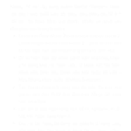
Không chỉ như vậy, xung quanh Viettel Complex Tower
còn tập trung chuỗi tiện ích công cộng đáng giá, hỗ trợ
đắc lực cho hoạt động của doanh nghiệp và người lao
động làm việc trong tòa nhà:
Khách sạn New World, Aloha House, Happy Hotel 2,
Lotus Saigon Hotel, Eros Hotel 2… phục vụ nhu cầu
lưu trú ngắn hạn của khách hàng từ xa tới làm việc…
Có sự hiện diện của nhiều bệnh viện và phòng khám
y tế trong khu vực: bệnh viện đa khoa mắt Sài Gòn,
Bệnh viện Bình dân, Bệnh viện Mắt quốc tế Việt -
Nga, Phòng khám quốc tế Mega Gangnam…
Tập trung nhiều cửa hàng tiện lợi, siêu thị, khu vực
giải trí, làm đẹp: BHD Star Cineplex, Mega GS, Lisa
Nail, AN’s Spa…
Lân cận là các ngân hàng lớn: BIDV, Agribank, ACB,
MB, VIB, Ngân hàng Nam Á…
Khu vực tập trung đa dạng các quán ăn từ hạng sang
đến bình dân: The Noon, Katinat, Phúc Long Coffee