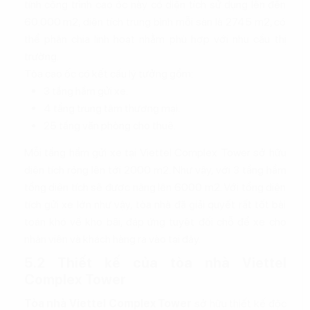
tính công trình cao ốc này có diện tích sử dụng lên đến
60.000 m2, diện tích trung bình mỗi sàn là 2745 m2, có
thể phân chia linh hoạt nhằm phù hợp với nhu cầu thị
trường.
Tòa cao ốc có kết cấu lý tưởng gồm:
3 tầng hầm gửi xe.
4 tầng trung tâm thương mại.
25 tầng văn phòng cho thuê.
Mỗi tầng hầm gửi xe tại Viettel Complex Tower sở hữu
diện tích rộng lên tới 2000 m2. Như vậy, với 3 tầng hầm
tổng diện tích sẽ được nâng lên 6000 m2. Với tổng diện
tích gửi xe lớn như vậy, tòa nhà đã giải quyết rất tốt bài
toán khó về kho bãi, đáp ứng tuyệt đối chỗ để xe cho
nhân viên và khách hàng ra vào tại đây.
5.2 Thiết kế của tòa nhà Viettel
Complex Tower
Tòa nhà Viettel Complex Tower
sở hữu thiết kế độc