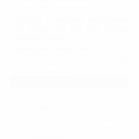
& Tea, Nhà hàng Hoài phố, Hội An Quán
7. Giá cả và phí dịch vụ khi thuê
văn phòng tại tòa nhà Viettel
Complex Tower
Tòa nhà Viettel Complex Tower
số 285 CMT8,
phường 12 Quận 10 hiện nay có mức giá thuê và phí dịch
vụ dao động dựa trên giá thị trường và tình hình kinh tế,
có thể tham khảo bảng sau:
STT
Chi phí
Số tiền
Giá thuê
21$ -
1
(chưa gồm VAT & chưa
50.2$/m2/tháng
bao gồm phí dịch vụ)
- Phí giữ xe máy:
8$/ tháng
- Phí giữ ô tô:
2
Các chi phí khác