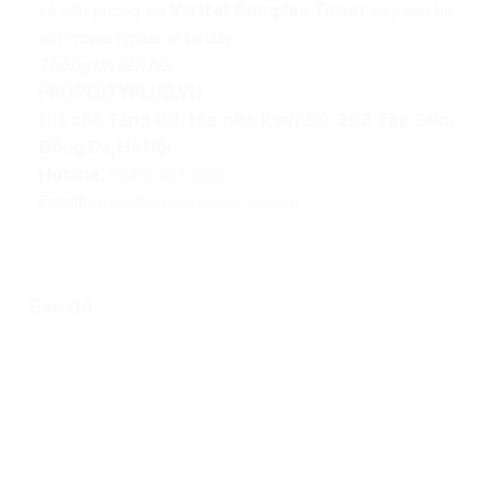
cả văn phòng tại
Viettel Complex Tower
hãy liên hệ
với Propertyplus.vn tại đây:
Thông tin liên hệ:
PROPERTYPLUS.VN
Địa chỉ: Tầng 06, tòa nhà Kinh Đô, 292 Tây Sơn,
Đống Đa, Hà Nội
Hotline:
0865.364.866
Email:
office@propertyplus.com.vn
Bản đồ