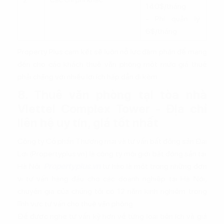
140$/tháng
- Phí quản lý:
6$/tháng
Property Plus cam kết sẽ luôn nỗ lực đàm phán để mang
đến cho các khách thuê văn phòng một mức giá thuê
phải chăng với nhiều lợi ích hấp dẫn đi kèm.
8. Thuê văn phòng tại tòa nhà
Viettel Complex Tower - Địa chỉ
liên hệ uy tín, giá tốt nhất
Công ty Cổ phần Thương mại và tư vấn bất động sản Đại
Lợi (Propertyplus.vn) là công ty môi giới bất động sản tại
Hà Nội.
Propertyplus.vn
tự hào là một trong những đơn
vị tư vấn hàng đầu cho các doanh nghiệp tại Hà Nội,
chuyên gia của chúng tôi có 12 năm kinh nghiệm trong
lĩnh vực tư vấn cho thuê văn phòng.
Để được nghe tư vấn kỹ hơn về từng loại tiện ích và giá