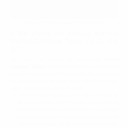
Mặt sàn cho thuê văn phòng lên tới 1500m2
4. Văn phòng cho thuê tại tòa nhà
Viettel Complex Tower có ưu thế
gì?
Với lối kiến trúc phương tây sang trọng,
Viettel
Complex Tower
đã trở thành tòa nhà cho thuê văn
phòng hạng A nổi bật tại HCM. Dưới đây hãy cùng Đại Lợi
tìm hiểu một số ưu thế tuyệt vời khi sở hữu một trong
những văn phòng làm việc tại đây nhé!
Viettel Complex Building nằm ở một vị trí thuận lợi
tại trung tâm thành phố Hồ Chí Minh, trên trục đường
chính nối liền các quận trung tâm và các tuyến
đường huyết mạnh. Thuận lợi cho doanh nghiệp tiếp
cận các khách hàng, đối tác và thị trường tiềm năng