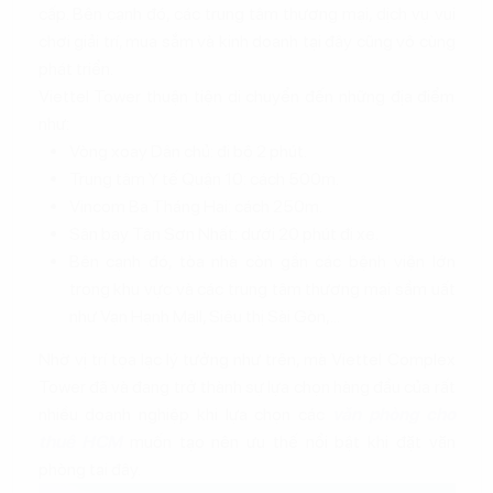
cấp. Bên cạnh đó, các trung tâm thương mại, dịch vụ vui
chơi giải trí, mua sắm và kinh doanh tại đây cũng vô cùng
phát triển.
Viettel Tower thuận tiện di chuyển đến những địa điểm
như:
Vòng xoay Dân chủ: đi bộ 2 phút.
Trung tâm Y tế Quận 10: cách 500m.
Vincom Ba Tháng Hai: cách 250m.
Sân bay Tân Sơn Nhất: dưới 20 phút đi xe.
Bên cạnh đó, tòa nhà còn gần các bệnh viện lớn
trong khu vực và các trung tâm thương mại sầm uất
như Vạn Hạnh Mall, Siêu thị Sài Gòn,...
Nhờ vị trí tọa lạc lý tưởng như trên, mà Viettel Complex
Tower đã và đang trở thành sự lựa chọn hàng đầu của rất
nhiều doanh nghiệp khi lựa chọn các
văn phòng cho
thuê HCM
muốn tạo nên ưu thế nổi bật khi đặt văn
phòng tại đây.