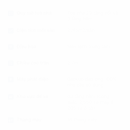
Quy mô toà nhà
Tòa nhà 29 tầng nổi và
3 tầng hầm
Diện tích mỗi sàn
2745m2/sàn
Điều hoà
Máy lạnh trung tâm
Chiều cao trần
2.7m
Máy phát điện
Backup đáp ứng 100%
nhu cầu sử dụng
Khu vực để xe
03 tầng hầm (công
suất: 2,550 xe máy &
205 xe ô tô)
Thang máy
16 thang máy