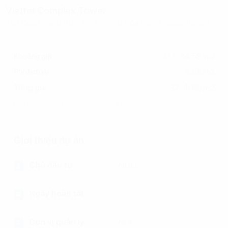
Viettel Complex Tower
285 Cách mạng tháng 8, Phường Hòa Hưng, (Quận 10 cũ)
Khoảng giá
31,5-34,5$/m2
Phí dịch vụ
5,5$/m2
37-40$/m2
Tổng giá
(Đã bao gồm phí dịch vụ, chưa bao gồm VAT)
Giới thiệu dự án
Chủ đầu tư
NULL
Ngày hoàn tất
Đơn vị quản lý
N/A