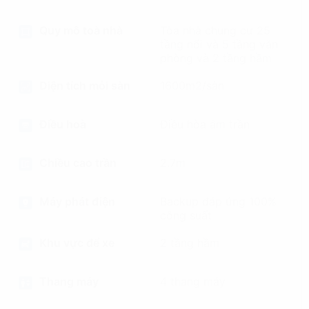
Quy mô toà nhà
Tòa nhà chung cư 25
tầng nổi và 5 tầng văn
phòng và 2 tầng hầm
Diện tích mỗi sàn
1600m2/sàn
Điều hoà
Điều hòa âm trần
Chiều cao trần
2.7m
Máy phát điện
Backup đáp ứng 100%
công suất
Khu vực để xe
2 tầng hầm
Thang máy
4 thang máy