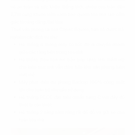
về an toàn và sức khỏe. Đồng thời, chiều cao trần đến
2,7m cùng khuôn viên xanh bao quanh tòa nhà tạo cảm
giác thoáng đãng, thư thái.
Thuê văn phòng tại tòa Copac Square, bạn sẽ được trải
nghiệm các dịch vụ như:
Hệ thống 4 thang máy có tốc độ di chuyển nhanh
giữa các tầng bên trong tòa nhà.
Hệ thống điều hòa âm trần giúp tăng tính thẩm mỹ
cho kiến trúc mà vẫn đảm bảo khu văn phòng luôn
mát mẻ.
Máy phát điện dự phòng Backup 100% công suất
lớn cho toàn bộ nhu cầu sử dụng.
Hệ thống PCCC đạt tiêu chuẩn hạng C với đầy đủ
thiết bị cần thiết.
Hệ thống 2 tầng hầm rộng rãi để đỗ và gửi xe cho
toàn tòa nhà.