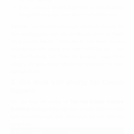
Dịch vụ bảo vệ an ninh 24/7, dịch vụ bảo trì những
trang thiết bị và máy móc chung của toàn tòa nhà.
Đặc biệt, tòa nhà nằm trên tuyến đường là khu vực ẩm
thực đa dạng gồm bánh xèo Lê Văn Linh, bánh mì Thành
Công, Eugene Bakery... Thêm vào đó, bao quanh tòa nhà
có nhiều tòa
văn phòng cho thuê HCM
lớn như Cảng
Sài Gòn Building, Lộc Thiên Ân Building… cùng nhiều
công ty lớn giúp doanh nghiệp mở rộng quan hệ, tăng
cường hợp tác.
3. Giá thuê văn phòng tại Copac
Square
Mức giá thuê văn phòng tại
tòa nhà Copac Square
Building
thường sẽ thay đổi theo sự biến động của điều
kiện thị trường ngay thời điểm thuê. Có thể theo dõi
bảng dưới:
STT
Chi phí
Số tiền