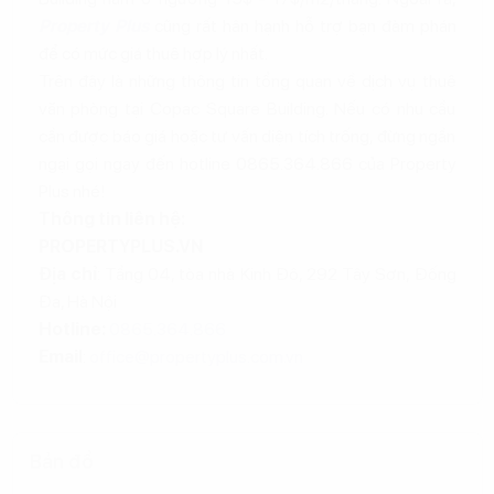
Property Plus
cũng rất hân hạnh hỗ trợ bạn đàm phán
để có mức giá thuê hợp lý nhất.
Trên đây là những thông tin tổng quan về dịch vụ thuê
văn phòng tại Copac Square Building. Nếu có nhu cầu
cần được báo giá hoặc tư vấn diện tích trống, đừng ngần
ngại gọi ngay đến hotline 0865.364.866 của Property
Plus nhé!
Thông tin liên hệ:
PROPERTYPLUS.VN
Địa chỉ
: Tầng 04, tòa nhà Kinh Đô, 292 Tây Sơn, Đống
Đa, Hà Nội
Hotline:
0865.364.866
Email
:
office@propertyplus.com.vn
Bản đồ