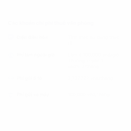
Các khoản chi phí thuê văn phòng
Điện điều hòa
Tính theo sử dụng thực
tế
Phí làm ngoài giờ
Làm ít 100,000 vnd/giờ.
Thường xuyên 1
usd/m2/tháng
Phí gửi ô tô
2,727,727 vnd/tháng
Phí gửi xe máy
180,000 vnd/tháng