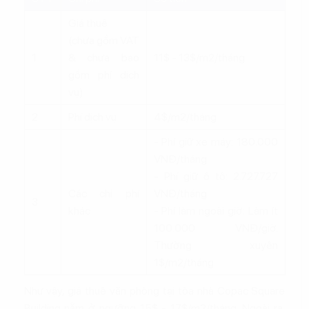
Giá thuê
(chưa gồm VAT
1
& chưa bao
11$ - 13$/m2/tháng
gồm phí dịch
vụ)
2
Phí dịch vụ
4$/m2/tháng
- Phí giữ xe máy: 180.000
VNĐ/tháng
- Phí giữ ô tô: 2.727.727
Các chi phí
VNĐ/tháng
3
khác
- Phí làm ngoài giờ: Làm ít
100.000 VNĐ/giờ.
Thường xuyên
1$/m2/tháng
Như vậy, giá thuê văn phòng tại tòa nhà Copac Square
Building nằm ở ngưỡng 15$ - 17$/m2/tháng. Ngoài ra,