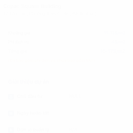
Copac Square Building
12 Tôn Đản, Phường Xóm Chiếu, (Quận 4 cũ)
Khoảng giá
11-13$/m2
Phí dịch vụ
4$/m2
15-17$/m2
Tổng giá
(Đã bao gồm phí dịch vụ, chưa bao gồm VAT)
Giới thiệu dự án
Chủ đầu tư
NULL
Ngày hoàn tất
Đơn vị quản lý
N/A