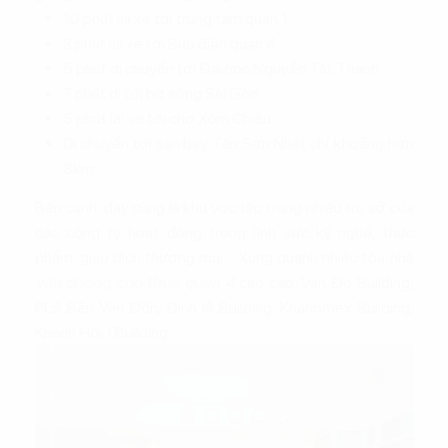
10 phút lái xe tới trung tâm quận 1.
3 phút lái xe tới Bưu điện quận 4.
5 phút di chuyển tới Đại học Nguyễn Tất Thành.
7 phút đi tới bờ sông Sài Gòn.
5 phút lái xe tới chợ Xóm Chiếu.
Di chuyển tới sân bay Tân Sơn Nhất chỉ khoảng hơn
8km
Bên cạnh, đây cũng là khu vực tập trung nhiều trụ sở của
các công ty hoạt động trong lĩnh vực kỹ nghệ, thực
phẩm, giao dịch thương mại… Xung quanh nhiều tòa nhà
văn phòng cho thuê quận 4
cao cấp: Vạn Đô Building,
PLS Bến Vân Đồn, Đinh lễ Building, Khahomex Building,
Khánh Hội 1 Building…