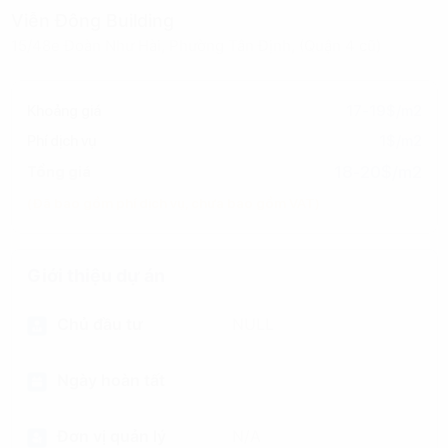
Viễn Đông Building
15/48e Đoàn Như Hài, Phường Tân Định, (Quận 4 cũ)
Khoảng giá
17-19$/m2
Phí dịch vụ
1$/m2
18-20$/m2
Tổng giá
(Đã bao gồm phí dịch vụ, chưa bao gồm VAT)
Giới thiệu dự án
Chủ đầu tư
NULL
Ngày hoàn tất
Đơn vị quản lý
N/A