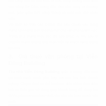
Mỗi tầng đều có cửa kính và ban công hướng trực diện
ven sông Sài Gòn, mang đến tầm nhìn rộng và thoáng
mát, giúp giảm bớt căng thẳng và mệt mỏi cho nhân
viên.
Với thiết kế trần cao 2.65m đạt tiêu chuẩn xây dựng
mang tới không gian thoáng mát cho văn phòng làm việc.
Trang bị 2 tháng máy tốc độ cao phục vụ nhu cầu di
chuyển nhanh chóng cho nhân viên và khách hàng trong
tòa nhà.
3. Giá thuê văn phòng tại Viễn
Đông Building
Tòa nhà Viễn Đông Building
quận 4 mang đến mức
giá thuê cạnh tranh, phù hợp với mọi loại hình doanh
nghiệp. Chi phí thuê có thể linh hoạt điều chỉnh theo diện
tích và thời gian sử dụng, giúp khách hàng dễ dàng tìm
được giải pháp phù hợp nhất cho nhu cầu kinh doanh của
mình.