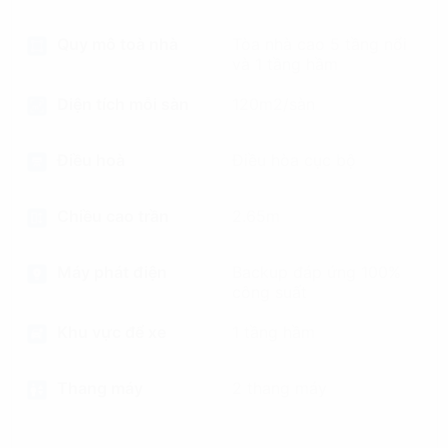
Quy mô toà nhà
Tòa nhà cao 5 tầng nổi
và 1 tầng hầm
Diện tích mỗi sàn
120m2/sàn
Điều hoà
Điều hòa cục bộ
Chiều cao trần
2.65m
Máy phát điện
Backup đáp ứng 100%
công suất
Khu vực để xe
1 tầng hầm
Thang máy
2 thang máy