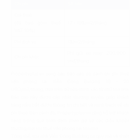
Chi phí
Số tiền
Giá thuê
(đã bao gồm thuế
17 - 19$/m2/tháng
VAT 10%)
Phí dịch vụ
1$/m2/tháng
Phí gửi xe máy: 200,000
Chi phí khác
vnđ/tháng
Propertyplus.vn cung cấp báo cáo so sánh chi phí thuê
văn phòng tại Viễn Đông Building 18 - 20
USD/m2/tháng, dựa trên dữ liệu chính xác từ chủ tòa nhà.
Báo cáo này được cập nhật thường xuyên, giúp khách
hàng nắm bắt được thông tin chi tiết và minh bạch về chi
phí thuê. Bên cạnh đó, Propertyplus.vn cũng hỗ trợ khách
hàng trong quá trình đàm phán giá và các điều khoản
thương mại khi thuê văn phòng tại tòa nhà.
Tổng thể, tòa nhà Viễn Đông Building có quy mô và thiết