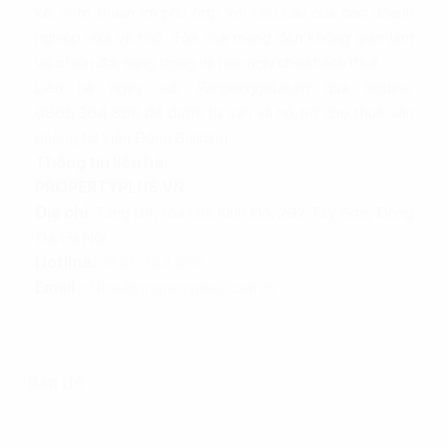
kế, vị trí thuận lợi phù hợp với nhu cầu của các doanh
nghiệp vừa và nhỏ. Tòa nhà mang đến không gian làm
việc hiện đại, sang trọng và tiện nghi cho khách thuê.
Liên hệ ngay với
Propertyplus.vn
qua hotline:
0865.364.866 để được tư vấn và hỗ trợ cho thuê văn
phòng tại Viễn Đông Building.
Thông tin liên hệ:
PROPERTYPLUS.VN
Địa chỉ
: Tầng 04, tòa nhà Kinh Đô, 292 Tây Sơn, Đống
Đa, Hà Nội
Hotline:
0865.364.866
Email
:
office@propertyplus.com.vn
Bản đồ