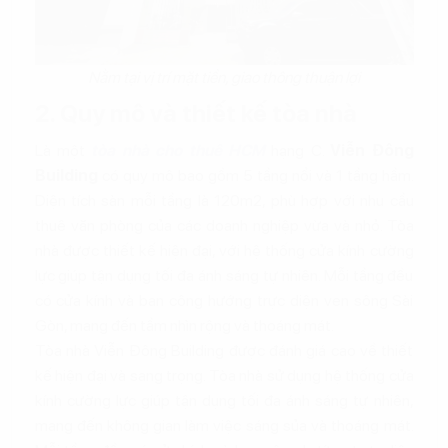
Nằm tại vị trí mặt tiền, giao thông thuận lợi
2. Quy mô và thiết kế tòa nhà
Là một
tòa nhà cho thuê HCM
hạng C.
Viễn Đông
Building
có quy mô bao gồm 5 tầng nổi và 1 tầng hầm.
Diện tích sàn mỗi tầng là 120m2, phù hợp với nhu cầu
thuê văn phòng của các doanh nghiệp vừa và nhỏ. Tòa
nhà được thiết kế hiện đại, với hệ thống cửa kính cường
lực giúp tận dụng tối đa ánh sáng tự nhiên. Mỗi tầng đều
có cửa kính và ban công hướng trực diện ven sông Sài
Gòn, mang đến tầm nhìn rộng và thoáng mát.
Tòa nhà Viễn Đông Building được đánh giá cao về thiết
kế hiện đại và sang trọng. Tòa nhà sử dụng hệ thống cửa
kính cường lực giúp tận dụng tối đa ánh sáng tự nhiên,
mang đến không gian làm việc sáng sủa và thoáng mát.