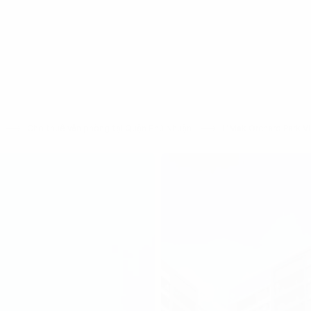
h
Cho thuê văn phòng tại Quận Phú Nhuận
L’Mak Orchard Park 