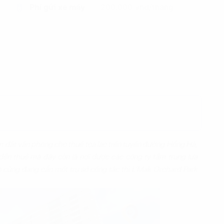
Phí gửi xe máy
200.000 vnd/tháng
iểm đặt văn phòng cho thuê tọa lạc trên tuyến đường Hồng Hà,
đến thuê mà đây còn là nơi được các công ty tầm trung lựa
n cũng đang cần một trụ sở công tác thì L’Mak Orchard Park