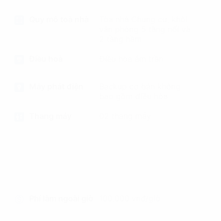
Quy mô toà nhà
Tòa nhà Chung cư, khối
văn phòng 5 tầng nổi và
2 tầng hầm
Điều hoà
Điều hòa âm trần
Máy phát điện
Backup cơ bản không
bao gồm điều hòa
Thang máy
02 thang máy
Phí làm ngoài giờ
100,000 vnđ/giờ