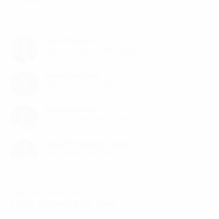
(Đã bao gồm phí dịch vụ, chưa bao gồm VAT)
Trần Thị Hoa
Giám Đốc Sales & Marketing
Katsu Megumi
Giám Đốc Kinh Doanh
Phạm Mai Anh
Trưởng Phòng Kinh Doanh
Nguyễn Phương Dung
Phó Phòng Kinh Doanh
Bạn đang quan tâm
L’Mak Orchard Park View