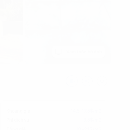
Xem toàn bộ ảnh
Khoảng giá
14,5-17,5$/m2
Phí dịch vụ
3,5$/m2
18-21$/m2
Tổng giá