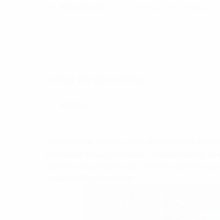
Phí gửi ô tô
2,000,000 vnd/tháng
Thông tin văn phòng
Mục Lục
Tòa nhà
L’Mak Orchard View
được biết tới là địa đ
Phú Nhuận. Không chỉ thu hút các doanh nghiệp trẻ 
chọn làm văn phòng làm việc. Thế nên, nếu đơn vị bạ
View chính là gợi ý phù hợp.