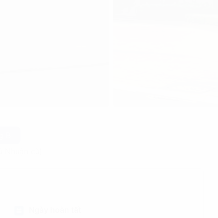
g B
ú Nhuận cũ)
Ngày hoàn tất