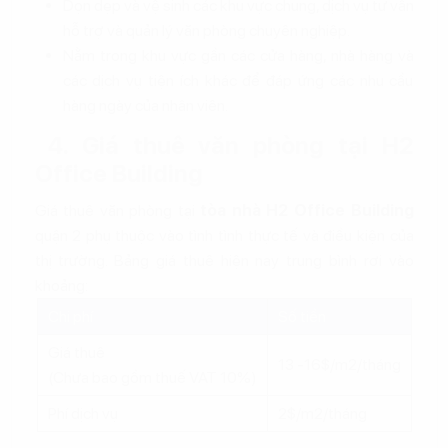
Dọn dẹp và vệ sinh các khu vực chung, dịch vụ tư vấn
hỗ trợ và quản lý văn phòng chuyên nghiệp.
Nằm trong khu vực gần các cửa hàng, nhà hàng và
các dịch vụ tiện ích khác để đáp ứng các nhu cầu
hàng ngày của nhân viên.
4. Giá thuê văn phòng tại H2
Office Building
Giá thuê văn phòng tại
tòa nhà H2 Office Building
quận 2 phụ thuộc vào tình tình thực tế và điều kiện của
thị trường. Bảng giá thuê hiện nay trung bình rơi vào
khoảng:
Chi phí
Số tiền
Giá thuê
13 -16$/m2/tháng
(Chưa bao gồm thuế VAT 10%)
Phí dịch vụ
2$/m2/tháng