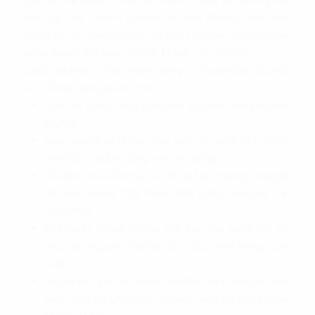
việc tại đây. Doanh nghiệp có
văn phòng cho thuê
HCM
sẽ có nhiều cơ hội tìm kiếm với các quận lân cận
xung quanh như quận 9, Bình Thạnh, TP. Thủ Đức.
Cách tòa nhà có thể nhanh chóng di chuyển đến các khu
vực nổi bật xung quanh như:
Gần các trung ương tổng lãnh sự quán Philippin, Hoa
Kỳ, Anh.
Xung quanh có nhiều công viên cây xanh như: Công
viên KDC Hà Đô, công viên ven sông.
Dễ dàng mua sắm tại các trung tâm thương mại gần
đó như: Sense City Phạm Văn Đồng, Vincom, Vạn
Hạnh Mall.
Di chuyển nhanh chóng đến các nhà hàng với ẩm
thực phong phú: Nướng Bò BBQ, nhà hàng Cơm
Quê,..
Là khu vực gần các bệnh viện lớn của thành phố như:
bệnh viện Dã Chiến số 10, bệnh viện Đa Khoa Quốc