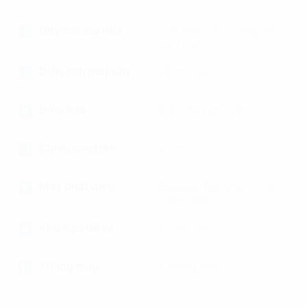
Quy mô toà nhà
Tòa nhà cao 7 tầng nổi
và 1 hầm
Diện tích mỗi sàn
190m2/sàn
Điều hoà
Điều hòa âm trần
Chiều cao trần
2.7m
Máy phát điện
Backup đáp ứng 100%
công suất
Khu vực để xe
1 tầng hầm
Thang máy
1 thang máy