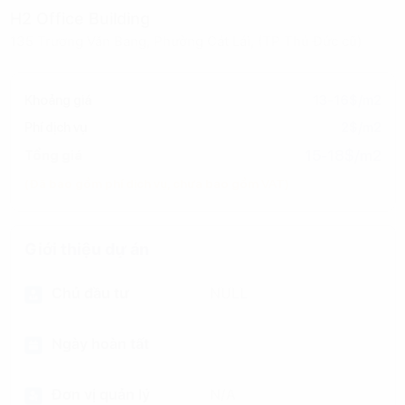
H2 Office Building
135 Trương Văn Bang, Phường Cát Lái, (TP Thủ Đức cũ)
Khoảng giá
13-16$/m2
Phí dịch vụ
2$/m2
15-18$/m2
Tổng giá
(Đã bao gồm phí dịch vụ, chưa bao gồm VAT)
Giới thiệu dự án
Chủ đầu tư
NULL
Ngày hoàn tất
Đơn vị quản lý
N/A