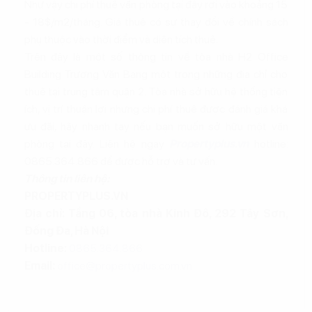
Như vậy chi phí thuê văn phòng tại đây rơi vào khoảng 15
- 18$/m2/tháng. Giá thuê có sự thay đổi về chính sách
phụ thuộc vào thời điểm và diện tích thuê.
Trên đây là một số thông tin về tòa nhà H2 Office
Building Trương Văn Bang một trong những địa chỉ cho
thuê tại trung tâm quận 2. Tòa nhà sở hữu hệ thống tiện
ích, vị trí thuận lợi nhưng chi phí thuê được đánh giá khá
ưu đãi, hãy nhanh tay nếu bạn muốn sở hữu một văn
phòng tại đây. Liên hệ ngay
Propertyplus.vn
hotline:
0865.364.866 để được hỗ trợ và tư vấn.
Thông tin liên hệ:
PROPERTYPLUS.VN
Địa chỉ: Tầng 06, tòa nhà Kinh Đô, 292 Tây Sơn,
Đống Đa, Hà Nội
Hotline:
0865.364.866
Email:
office@propertyplus.com.vn