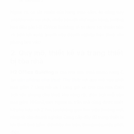
tế Sài Gòn 2.
Ngoài ra, có rất nhiều cửa hàng mua sắm, ăn uống hay
các khu vực vui chơi, nhiều tiện ích như ngân hàng, trường
học đều gần H2 Office Building. Vị trí đem tới thuận tiện
và tiện ích xung quanh nếu doanh nghiệp bạn thuê văn
phòng làm việc.
2. Quy mô, thiết kế và trang thiết
bị tòa nhà
H2 Office Building
là tòa nhà cho thuê thuộc hạng C
tại
văn phòng cho thuê Thủ Đức
với quy mô vừa phải
bao gồm 7 tầng nổi và 1 tầng giữ xe cho tòa nhà. Diện
tích văn phòng cho thuê khá rộng rãi, diện tích mỗi sàn
bao gồm 190m2/sàn. Ngoài ra, trần nhà cũng được thiết
kế phù hợp với 2.7m, tạo không gian làm việc thoáng mát
rộng rãi cho doanh nghiệp. Cung cấp đầy đủ trang thiết bị
khi thuê bao gồm: điều hòa âm trần, thang máy, máy phát
điện,..