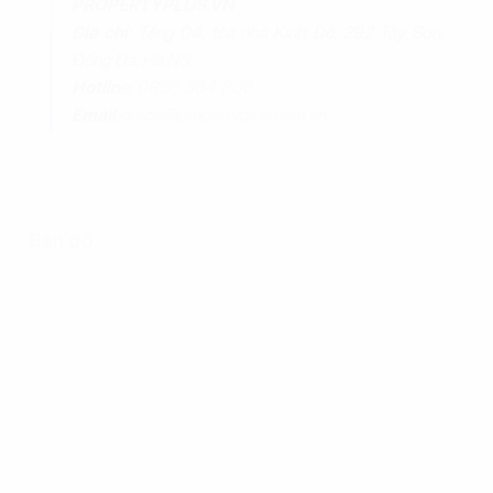
PROPERTYPLUS.VN
Địa chỉ:
Tầng 04, tòa nhà Kinh Đô, 292 Tây Sơn,
Đống Đa, Hà Nội
Hotlin
e:
0865.364.866
Email:
office@propertyplus.com.vn
Bản đồ