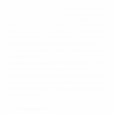
(Giá có thể thay đổi
linh hoạt tùy vào từng
thời điểm)
Như vậy, với mức chi phí thuê chỉ từ 13$/m2/tháng,
doanh nghiệp không chỉ có được một văn phòng làm
việc hiện đại, tiện nghi và có vị trí nằm ngay trung tâm TP
Thủ Đức, mà còn được tận hưởng chính sách không tính
phí làm ngoài giờ.
Lexington Residence
chính là giải pháp lựa chọn lý
tưởng cho doanh nghiệp muốn tiết kiệm chi phí và có
không gian làm việc linh hoạt. Hãy liên hệ ngay cho đội
ngũ tư vấn chuyên nghiệp tại
Propertyplus.vn
để được
biết thêm thông tin chi tiết về tòa nhà và cập nhật thêm
nhiều ưu đãi mới.
Thông tin liên hệ: