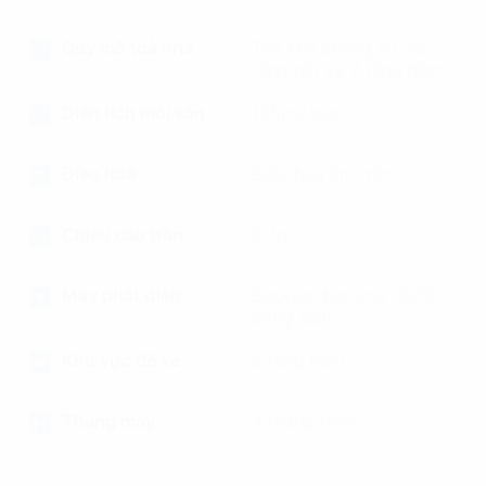
Quy mô toà nhà
Tòa nhà chung cư 26
tầng nổi và 2 tầng hầm
Diện tích mỗi sàn
185m2/sàn
Điều hoà
Điều hòa âm trần
Chiều cao trần
2.7m
Máy phát điện
Backup đáp ứng 100%
công suất
Khu vực để xe
2 tầng hầm
Thang máy
4 thang máy