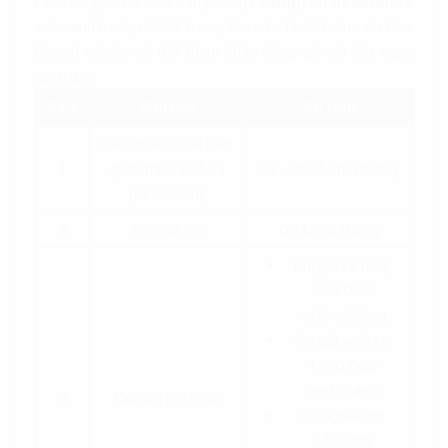
Hiện tại, giá cho thuê văn phòng
Lexington Residence
cực cạnh tranh, nhất là trong khu vực Thủ Thiên - An Phú.
Doanh nghiệp có thể tham khảo bảng giá chi tiết ngay
dưới đây:
STT
Chi phí
Số tiền
Giá thuê (Chưa bao
1
gồm thuế VAT và
13 - 16.3$/m2/tháng
phí dịch vụ)
2
Phí dịch vụ
0.7$/m2/tháng
Phí gửi xe máy:
165.000
vnd/xe/tháng
Phí giữ xe ô tô:
1.100.000
vnd/tháng
3
Các chi phí khác
Phí ngoài giờ:
Miễn phí