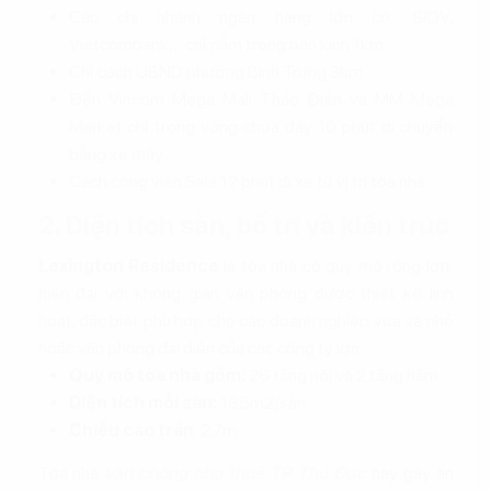
Các chi nhánh ngân hàng lớn có: BIDV,
Vietcombank,... chỉ nằm trong bán kính 1km
Chỉ cách UBND phường Bình Trưng 3km
Đến Vincom Mega Mall Thảo Điền và MM Mega
Market chỉ trong vòng chưa đầy 10 phút di chuyển
bằng xe máy
Cách công viên Sala 12 phút đi xe từ vị trí tòa nhà.
2. Diện tích sàn, bố trí và kiến trúc
Lexington Residence
là tòa nhà có quy mô rộng lớn,
hiện đại với không gian văn phòng được thiết kế linh
hoạt, đặc biệt phù hợp cho các doanh nghiệp vừa và nhỏ
hoặc văn phòng đại diện của các công ty lớn.
Quy mô tòa nhà gồm:
26 tầng nổi và 2 tầng hầm
Diện tích mỗi sàn:
185m2/sàn
Chiều cao trần
: 2.7m
Tòa nhà
văn phòng cho thuê TP Thủ Đức
này gây ấn