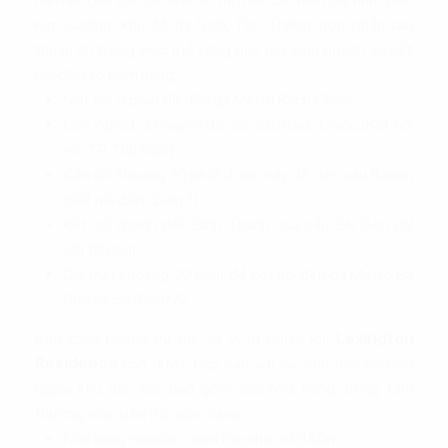
Kim Cương, khu đô thị Sala, Thủ Thiêm, góp phần tạo
thuận lợi trong việc mở rộng quy mô kinh doanh và kết
nối đối tác tiềm năng.
Mất chỉ 5 phút để đến ga Metro Rạch Chiếc
Cần 7 phút di chuyển để đến cầu Rạch Chiếc (Kết nối
với TP Thủ Đức)
Cần chỉ khoảng 10 phút đi xe máy để đến cầu Bason
(Kết nối đến Quận 1)
Kết nối nhanh đến Bình Thạnh qua cầu Sài Gòn chỉ
với 10 phút
Chỉ mất khoảng 20 phút để kết nối đến ga Metro Ba
Son và cầu Phú Mỹ
Bên cạnh những ưu thế về vị trí thuận lợi,
Lexington
Residence
còn được tiếp cận với hệ sinh thái tiện ích
ngoại khu đặc sắc bao gồm các Nhà hàng, trung tâm
thương mại, siêu thị, ngân hàng,...
Nhà hàng Haidilao cách tòa nhà chỉ 950m