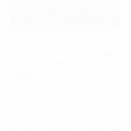
Lexington Residence cho thuê văn phòng hạng C trên
đường Mai Chí Thọ
1. Ưu điểm vị trí tòa nhà Lexington
Residence trong khu vực
Lexington Residence
nằm ở số 67 đường Mai Chí
Thọ, Phường Bình Trưng (Thuộc TP Thủ Đức cũ) - Vị trí
ngay mặt tiền của đại lộ Mai Chí Thọ 12 làn xe, kết nối
giao thông trực tiếp đến các quận trung tâm chỉ trong
chưa đầy 15 phút.
Nhờ có vị trí huyết mạch, tòa nhà
cho thuê văn phòng
TPHCM
này không chỉ giúp doanh nghiệp tiếp cận đến
hầm Thủ Thiêm, cao tốc Long Thành - Dầu Giây, mà còn
nằm liền kề với các khu đô thị mới cực hiện đại như: Đảo