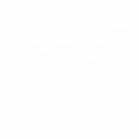
Hệ thống máy phát điện dự phòng: Luôn sẵn sàng
hoạt động 100% công suất để cung cấp điện năng
cho cả tòa nhà khi có sự cố xảy ra.
Hệ thống CCTV: Kiểm soát an ninh cùng đội ngũ bảo
vệ được đào tạo bài bản nhằm bảo vệ tài sản trong
tòa nhà và mang đến sự an tâm cho khách thuê.
Điều hòa thiết kế âm trần: Bố trí khoa học tại các
điểm trong tòa nhà tạo ra không gian dễ chịu và tiết
kiệm điện.
Quầy lễ tân chuyên nghiệp: Tòa nhà có cung cấp
dịch vụ lễ tân với đội ngũ nhân viên có kinh nghiệm,
đảm bảo quy trình đón tiếp khách diễn ra suôn sẻ và
nâng cao hình ảnh thương hiệu cho doanh nghiệp.
Ngoài ra, doanh nghiệp khi chọn thuê Lexington
Residence sẽ còn được hưởng lợi từ những tiện ích ngoại
khu đặc biệt như: Công viên Blooming Park nằm ngay sau
tòa nhà, nhà hàng, quán cà phê, ngân hàng, cơ quan hành