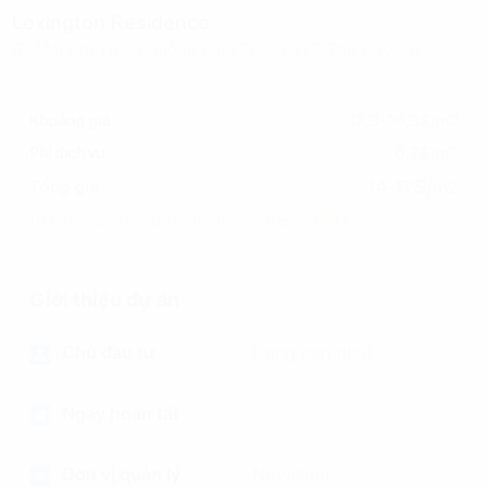
Lexington Residence
67 Mai Chí Thọ, Phường Bình Trưng, (TP Thủ Đức cũ)
Khoảng giá
13,3-16,3$/m2
Phí dịch vụ
0,7$/m2
14-17$/m2
Tổng giá
(Đã bao gồm phí dịch vụ, chưa bao gồm VAT)
Giới thiệu dự án
Chủ đầu tư
Đang cập nhật
Ngày hoàn tất
Đơn vị quản lý
Novaland