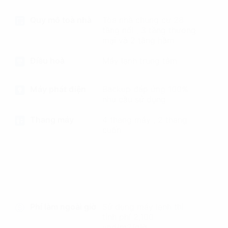
Quy mô toà nhà
Tòa nhà chung cư 28
tầng nổi , 3 tầng thương
mại và 2 tầng hầm
Điều hoà
Máy lạnh trung tâm
Máy phát điện
Backup đáp ứng 100%
nhu cầu sử dụng
Thang máy
4 thang máy , 2 thang
cuốn
Phí làm ngoài giờ
Sử dụng máy lạnh thì
tính phí 2,100
vnd/m2/giờ