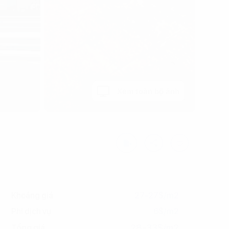
Xem toàn bộ ảnh
Khoảng giá
27-27$/m2
Phí dịch vụ
6$/m2
28-33$/m2
Tổng giá