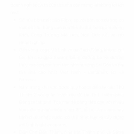
doanh nghiệp, vị trí của tòa nhà còn mang lại những lợi ích
như:
Sở hữu bốn mặt tiền tiếp giáp với bốn con đường có
mật độ lưu thông cao của thành phố, bao gồm Đồng
Khởi, Công Trường Mê Linh, Ngô Đức Kế, và Hồ
Huấn Nghiệp.
Gần vòng xoay Mê Linh và ga Bạch Đằng, không chỉ
tiện lợi cho giao thương bằng đường bộ và đường
thủy, mà còn ôm trọn tầm nhìn ra sông Sài Gòn và hai
tòa nhà cao nhất Việt Nam - Landmark 81 và
Bitexco.
Nằm trong khu vực được quy hoạch để xây cầu Thủ
Thiêm 2 nối quận 1 với khu đô thị Thủ Thiêm phía
Đông thành phố. Tòa nhà dễ dàng tiếp cận với nhiều
hoạt động như chiếu sáng 3D, lễ hội âm nhạc hay
trình chiếu nhạc nước, có thể phát huy và xây dựng
mô hình Night economy.
Đến Chợ Bến Thành, Nhà hát Thành phố và Satra