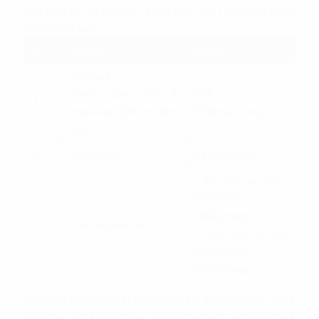
dựa trên giá thị trường và tình hình kinh tế, có thể tham
khảo bảng sau:
STT
Chi phí
Số tiền
Giá thuê
(chưa gồm VAT &
52$ -
1
chưa bao gồm phí dịch
53$/m2/tháng
vụ)
2
Phí dịch vụ
8$/m2/tháng
- Phí giữ xe máy:
500.000
VNĐ/tháng
3
Các chi phí khác
- Phí giữ ô tô:
5.000.000
VNĐ/tháng
Property Plus cam kết sẽ luôn nỗ lực đàm phán để mang
đến cho các khách thuê văn phòng một mức giá thuê