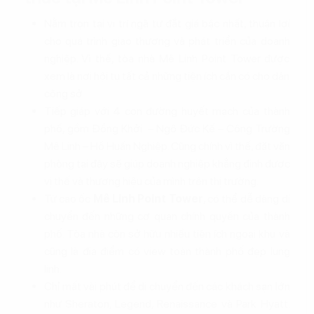
Nằm trọn tại vị trí ngã tư đắt giá bậc nhất, thuận lợi
cho quá trình giao thương và phát triển của doanh
nghiệp. Vì thế, tòa nhà Mê Linh Point Tower được
xem là nơi hội tụ tất cả những tiện ích cần có cho dân
công sở.
Tiếp giáp với 4 con đường huyết mạch của thành
phố, gồm Đồng Khởi – Ngô Đức Kế – Công Trường
Mê Linh – Hồ Huấn Nghiệp. Cũng chính vì thế, đặt văn
phòng tại đây sẽ giúp doanh nghiệp khẳng định được
vị thế và thương hiệu của mình trên thị trường.
Từ cao ốc
Mê Linh Point Tower
, có thể dễ dàng di
chuyển đến những cơ quan chính quyền của thành
phố. Tòa nhà còn sở hữu nhiều tiện ích ngoại khu và
cũng là địa điểm có view toàn thành phố đẹp lung
linh.
Chỉ mất vài phút để di chuyển đến các khách sạn lớn
như Sheraton, Legend, Renaissance và Park Hyatt.