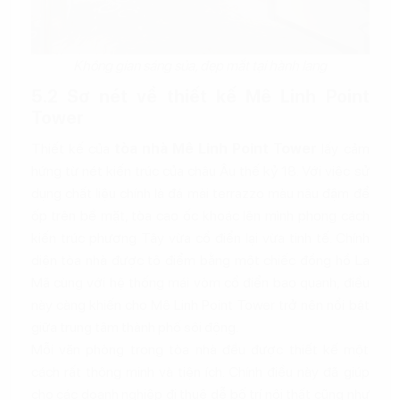
Không gian sáng sủa, đẹp mắt tại hành lang
5.2 Sơ nét về thiết kế Mê Linh Point
Tower
Thiết kế của
tòa nhà Mê Linh Point Tower
lấy cảm
hứng từ nét kiến trúc của châu Âu thế kỷ 18. Với việc sử
dụng chất liệu chính là đá mài terrazzo màu nâu đậm để
ốp trên bề mặt, tòa cao ốc khoác lên mình phong cách
kiến trúc phương Tây vừa cổ điển lại vừa tinh tế. Chính
diện tòa nhà được tô điểm bằng một chiếc đồng hồ La
Mã cùng với hệ thống mái vòm cổ điển bao quanh, điều
này càng khiến cho Mê Linh Point Tower trở nên nổi bật
giữa trung tâm thành phố sôi động.
Mỗi văn phòng trong tòa nhà đều được thiết kế một
cách rất thông minh và tiện ích. Chính điều này đã giúp
cho các doanh nghiệp đi thuê dễ bố trí nội thất cũng như