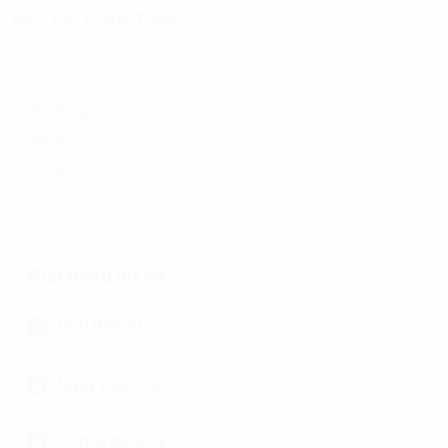
Mê Linh Point Tower
Số 2 Ngô Đức Kế, Phường Sài Gòn, (Quận 1 cũ)
Khoảng giá
52-53$/m2
Phí dịch vụ
8$/m2
60-61$/m2
Tổng giá
(Đã bao gồm phí dịch vụ, chưa bao gồm VAT)
Giới thiệu dự án
Chủ đầu tư
Frasers Centrepoint
Limited (Singapore)
Ngày hoàn tất
01/01/1999
Đơn vị quản lý
Bởi chủ sở hữu