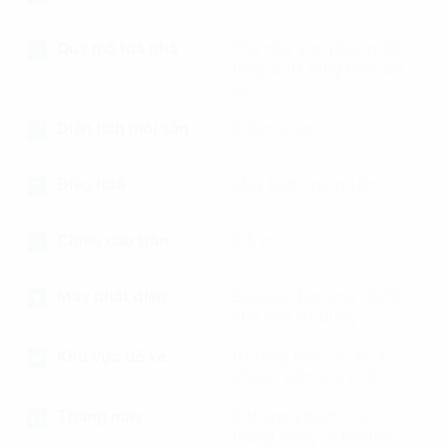
Quy mô toà nhà
Tòa nhà văn phòng 22
tầng & 01 tầng hầm để
xe
Diện tích mỗi sàn
800m2/sàn
Điều hoà
Máy lạnh trung tâm
Chiều cao trần
2.5 m
Máy phát điện
Backup đáp ứng 100%
nhu cầu sử dụng
Khu vực để xe
01 tầng hầm để xe &
khuôn viên tòa nhà
Thang máy
5 thang khách + 2
thang hàng Schindler