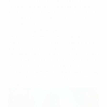
cực kỳ sang trọng khác như Capri by Frasers tại Quận 7
và Fraser Suites tại Hà Nội. Với bề dày kinh nghiệm và
thành tựu của mình, Frasers Centrepoint chính là cái tên
đảm bảo sẽ khai phá được nhiều không gian làm việc
đẳng cấp tại Việt Nam.
Tọa lạc tại khu vực "tứ giác vàng" của Quận 1 và nằm đối
diện ga Bạch Đằng, Mê Linh Point Tower chiếm trọn góc
view “triệu đô” - sông Sài Gòn và khu đô thị Thủ Thiêm
đầy sôi động. Tòa nhà khoác lên mình lối kiến trúc độc
đáo, khác biệt hơn những
văn phòng cho thuê quận 1
khác với bề mặt được bao phủ bởi màu xanh của kính và
màu nâu của đá ốp. Chính vì sự đẳng cấp từ thiết kế đến
vị trí, không thể phủ nhận Mê Linh Point Tower là nơi nâng
tầm uy tín và danh tiếng cho bất kỳ doanh nghiệp nào
đặt văn phòng tại đây.