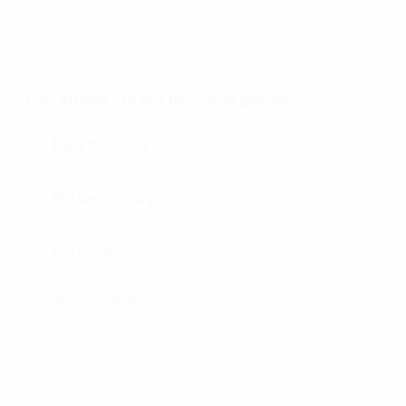
Miconic
Các khoản chi phí thuê văn phòng
Điện điều hòa
Đã bao gồm trong giá
thuê
Phí làm ngoài giờ
Thương lượng
Phí gửi ô tô
5,000,000 vnd/tháng
Phí gửi xe máy
500,000 vnd/tháng