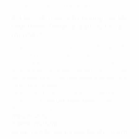
phải chăng với nhiều lợi ích hấp dẫn đi kèm.
8. Liên hệ thuê văn phòng tại Mê
Linh Point Tower ở đâu uy tín, giá
tốt nhất?
Công ty Cổ phần Thương mại và tư vấn bất động sản Đại
Lợi (Propertyplus.vn) là công ty môi giới bất động sản tại
Hà Nội. Propertyplus.vn tự hào là một trong những đơn vị
tư vấn hàng đầu cho các doanh nghiệp tại Hà Nội, chuyên
gia của chúng tôi có 12 năm kinh nghiệm trong lĩnh vực tư
vấn cho thuê văn phòng.
Để được nghe tư vấn kỹ hơn về từng loại tiện ích và giá
cả văn phòng tại
Mê Linh Point Tower
hãy liên hệ với
Propertyplus.vn
tại đây:
Thông tin liên hệ:
PROPERTYPLUS.VN
Địa chỉ: Tầng 04, tòa nhà Kinh Đô, 292 Tây Sơn,