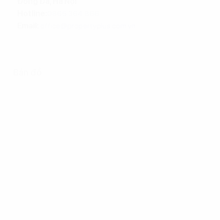
Đống Đa, Hà Nội
Hotline:
0865.364.866
Email:
office@propertyplus.com.vn
Bản đồ