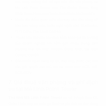
nhà hàng không thể bỏ qua nếu đặt văn phòng tại
Mê Linh Point Tower như The Racha Room, King
BBQ, Sushi Hokkaido Sachi, Kichi Kichi,McDonald’s…
Nhiều địa điểm quán cafe phù hợp cho dân công sở
bàn bạc công việc hoặc nghỉ ngơi như Starbucks,
11:11 Cafe, The Local Coffee…
Thuận tiện cho nhu cầu mua sắm, khảo giá thị trường
của doanh nghiệp khi nằm gần nhiều trung tâm
thương mại lớn như: Vincom Đồng Khởi, Sài Gòn
Centre, Icon68…
Gần nhiều ngân hàng uy tín, đáp ứng được các nhu
cầu giải quyết các thủ tục tài chính như: ACB, VIB,
SCB, BIDV…
7. Giá thuê văn phòng và phí dịch
vụ tại Mê Linh Point Tower
Tòa nhà Mê Linh Point Tower
tại số 2 Ngô Đức Kế,
Quận 1 hiện nay có mức giá thuê và phí dịch vụ dao động