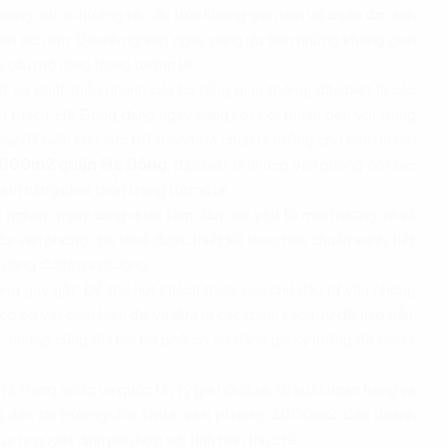
cùng với xu hướng tái cấu trúc không gian làm việc sau đại dịch
ện tích lớn. Doanh nghiệp ngày càng ưu tiên những không gian
hu cầu mở rộng trong tương lai.
 sự phát triển nhanh của hạ tầng giao thông, đặc biệt là các
t mạch, Hà Đông đang ngày càng kết nối thuận tiện với trung
này đã biến khu vực trở thành lựa chọn lý tưởng cho các doanh
2000m2 quận Hà Đông
, đặc biệt là những văn phòng có diện
ềm năng phát triển trong tương lai.
 nghiệp ngày càng quan tâm đến các yếu tố môi trường và xã
òa văn phòng cho thuê được thiết kế theo tiêu chuẩn xanh, tiết
y càng được ưa chuộng.
àng gay gắt: Để thu hút khách thuê, các chủ đầu tư văn phòng
ơ sở vật chất hiện đại và đưa ra các chính sách ưu đãi hấp dẫn.
, nhưng cũng đòi hỏi họ phải có sự đánh giá kỹ lưỡng để tìm ra
tế trong nước và quốc tế, tỷ giá hối đoái, lãi suất ngân hàng và
g đến thị trường
cho thuê văn phòng 2000m2
. Các doanh
a ra quyết định phù hợp với tình hình thực tế.