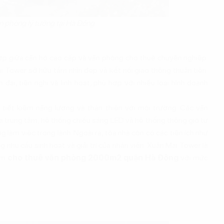
 phòng lý tưởng tại Hà Đông
ợp giữa căn hộ cao cấp và văn phòng cho thuê chuyên nghiệp.
ai Tower sở hữu tầm nhìn đẹp và kết nối giao thông thuận tiện.
i, tiện nghi và linh hoạt, phù hợp với nhiều loại hình doanh
 tiết kiệm năng lượng và thân thiện với môi trường. Các văn
a trung tâm, hệ thống chiếu sáng LED và hệ thống thông gió tự
g làm việc trong lành. Ngoài ra, tòa nhà còn có các tiện ích như
g nhu cầu sinh hoạt và giải trí của nhân viên. Xuân Mai Tower là
ếm
cho thuê văn phòng 2000m2 quận Hà Đông
với mức