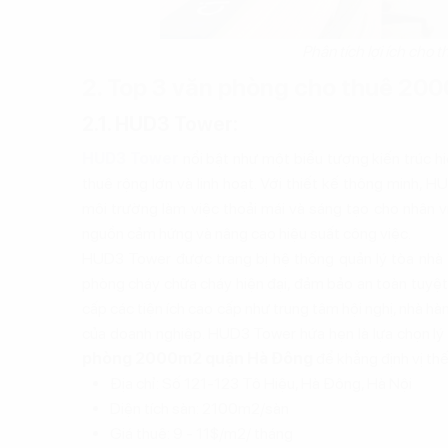
Phân tích lợi ích cho t
2. Top 3 văn phòng cho thuê 20
2.1. HUD3 Tower:
HUD3 Tower
nổi bật như một biểu tượng kiến trúc h
thuê rộng lớn và linh hoạt. Với thiết kế thông minh, 
môi trường làm việc thoải mái và sáng tạo cho nhân v
nguồn cảm hứng và nâng cao hiệu suất công việc.
HUD3 Tower được trang bị hệ thống quản lý tòa nhà 
phòng cháy chữa cháy hiện đại, đảm bảo an toàn tuyệt
cấp các tiện ích cao cấp như trung tâm hội nghị, nhà hà
của doanh nghiệp. HUD3 Tower hứa hẹn là lựa chọn lý
phòng 2000m2 quận Hà Đông
để khẳng định vị thế
Địa chỉ: Số 121-123 Tô Hiệu, Hà Đông, Hà Nội
Diện tích sàn: 2100m2/sàn
Giá thuê: 9 - 11$/m2/ tháng