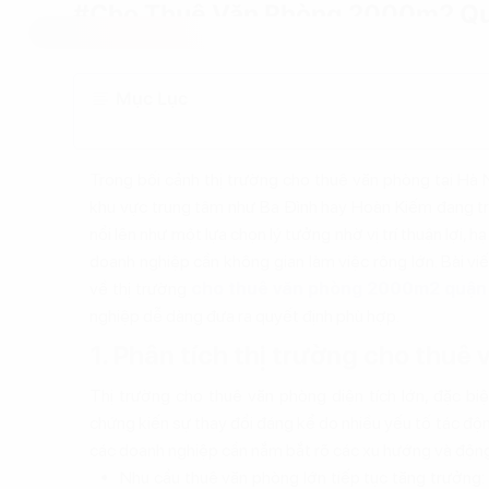
#Cho Thuê Văn Phòng 2000m2 Quậ
Mục Lục
Trong bối cảnh thị trường cho thuê văn phòng tại Hà
khu vực trung tâm như Ba Đình hay Hoàn Kiếm đang t
nổi lên như một lựa chọn lý tưởng nhờ vị trí thuận lợi, 
doanh nghiệp cần không gian làm việc rộng lớn. Bài vi
về thị trường
cho thuê văn phòng 2000m2 quận
nghiệp dễ dàng đưa ra quyết định phù hợp.
1. Phân tích thị trường cho thuê 
Thị trường cho thuê văn phòng diện tích lớn, đặc biệ
chứng kiến sự thay đổi đáng kể do nhiều yếu tố tác độn
các doanh nghiệp cần nắm bắt rõ các xu hướng và động 
Nhu cầu thuê văn phòng lớn tiếp tục tăng trưởng: