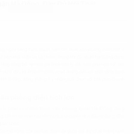
n Hà Đông, Đầy Đủ Nội Thất
 Nội ngày càng cạnh tranh, việc tìm thuê văn phòng 2000m2 ở
rở nên khó khăn và tốn kém. Trong khi đó, quận Hà Đông đang
hạ tầng đồng bộ và mức giá thuê hợp lý, đặc biệt phù hợp với các
ết dưới đây từ Propertyplus.vn sẽ mang đến cái nhìn tổng quan
 Hà Đông
, đồng thời gợi ý những lựa chọn nổi bật giúp doanh
văn phòng diện tích lớn
t là phân khúc
cho thuê văn phòng quận Hà Đông
, đang
g. Để có cái nhìn sâu sắc và đưa ra quyết định đầu tư đúng đắn,
lực chính.
 Sự mở rộng của các tập đoàn đa quốc gia, sự phát triển mạnh