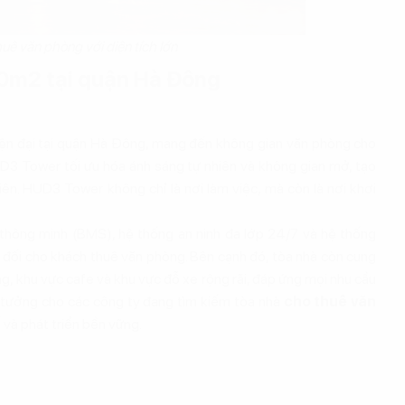
huê văn phòng với diện tích lớn
00m2 tại quận Hà Đông
iện đại tại quận Hà Đông, mang đến không gian văn phòng cho
HUD3 Tower tối ưu hóa ánh sáng tự nhiên và không gian mở, tạo
iên. HUD3 Tower không chỉ là nơi làm việc, mà còn là nơi khơi
thông minh (BMS), hệ thống an ninh đa lớp 24/7 và hệ thống
 đối cho khách thuê văn phòng. Bên cạnh đó, tòa nhà còn cung
ng, khu vực cafe và khu vực đỗ xe rộng rãi, đáp ứng mọi nhu cầu
 tưởng cho các công ty đang tìm kiếm tòa nhà
cho thuê văn
 và phát triển bền vững.