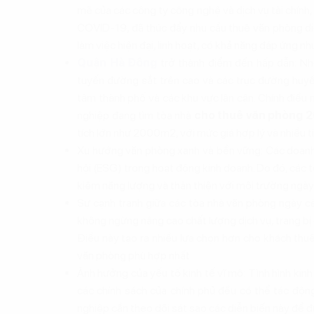
mẽ của các công ty công nghệ và dịch vụ tài chính, 
COVID-19, đã thúc đẩy nhu cầu thuê văn phòng di
làm việc hiện đại, linh hoạt, có khả năng đáp ứng n
Quận Hà Đông
trở thành điểm đến hấp dẫn: Nhờ
tuyến đường sắt trên cao và các trục đường huyế
tâm thành phố và các khu vực lân cận. Chính điều 
nghiệp đang tìm tòa nhà
cho thuê văn phòng 
tích lớn như 2000m2, với mức giá hợp lý và nhiều ti
Xu hướng văn phòng xanh và bền vững: Các doanh
hội (ESG) trong hoạt động kinh doanh. Do đó, các t
kiệm năng lượng và thân thiện với môi trường ngà
Sự cạnh tranh giữa các tòa nhà văn phòng ngày c
không ngừng nâng cao chất lượng dịch vụ, trang bị c
Điều này tạo ra nhiều lựa chọn hơn cho khách thuê
văn phòng phù hợp nhất.
Ảnh hưởng của yếu tố kinh tế vĩ mô: Tình hình kinh 
các chính sách của chính phủ đều có thể tác độn
nghiệp cần theo dõi sát sao các diễn biến này để đư