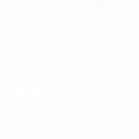
huê văn phòng hạng C hiện đại
g cao cấp, mang đến không gian làm việc sang trọng và đẳng
ế, Samsora Premier tạo ấn tượng mạnh mẽ với khách hàng và đối
 với diện tích đa dạng, đáp ứng nhu cầu của các doanh nghiệp
ệp, tận tâm và giàu kinh nghiệm. Tòa nhà cung cấp các dịch vụ
 giúp khách thuê tập trung vào hoạt động kinh doanh cốt lõi. Bên
 bơi, khu vườn trên mái, khu vực BBQ và phòng sinh hoạt cộng
 và nhân viên. Samsora Premier là lựa chọn lý tưởng cho các
g 2000m2 quận Hà Đông
với không gian sang trọng, dịch vụ