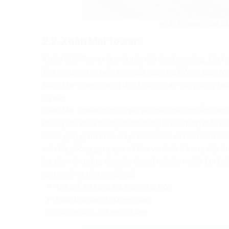
HUD3 Tower thuê văn
2.2. Xuân Mai Tower:
Xuân Mai Tower
là một tòa nhà đa chức năng, kết h
Tọa lạc tại vị trí chiến lược của quận Hà Đông, Xuân M
Xuân Mai Tower mang đến không gian văn phòng hiện đạ
nghiệp.
Xuân Mai Tower được thiết kế theo tiêu chuẩn xanh,
phòng cho thuê tại đây được trang bị hệ thống điều hò
nhiên, giúp giảm thiểu chi phí vận hành và tạo môi trườn
siêu thị, phòng gym, spa và khu vui chơi trẻ em, đáp ứn
lựa chọn lý tưởng cho các doanh nghiệp muốn tìm ki
giá hợp lý và tiện ích đầy đủ.
Địa chỉ: Tô Hiệu, Hà Đông, Hà Nội
Diện tích sàn: 2.200m2/sàn
Giá thuê: 6 - 7$/m2/ tháng