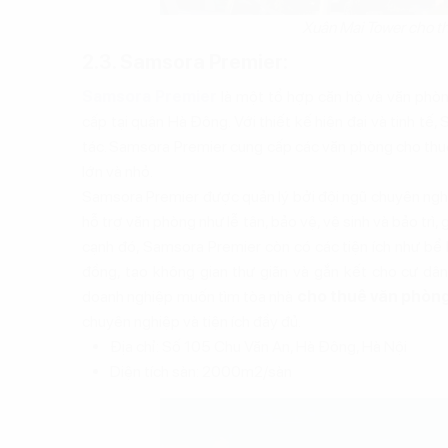
Xuân Mai Tower cho t
2.3. Samsora Premier:
Samsora Premier
là một tổ hợp căn hộ và văn phòn
cấp tại quận Hà Đông. Với thiết kế hiện đại và tinh t
tác. Samsora Premier cung cấp các văn phòng cho thuê
lớn và nhỏ.
Samsora Premier được quản lý bởi đội ngũ chuyên nghi
hỗ trợ văn phòng như lễ tân, bảo vệ, vệ sinh và bảo trì,
cạnh đó, Samsora Premier còn có các tiện ích như bể
đồng, tạo không gian thư giãn và gắn kết cho cư dân
doanh nghiệp muốn tìm tòa nhà
cho thuê văn phòn
chuyên nghiệp và tiện ích đầy đủ.
Địa chỉ: Số 105 Chu Văn An, Hà Đông, Hà Nội
Diện tích sàn: 2000m2/sàn