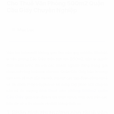
Cho Thuê Văn Phòng 500m2 Quận
Cầu Giấy Chuyên Nghiệp
Mục Lục
Việc tìm kiếm một không gian làm việc quy mô lớn, đặc biệt
là văn phòng Cầu Giấy diện tích lớn 500m2, luôn là quyết
định chiến lược đối với các doanh nghiệp đang trong giai
đoạn mở rộng hoặc tái cấu trúc. Quận Cầu Giấy hiện là trung
tâm kinh tế mới của Hà Nội, thu hút các tập đoàn công nghệ
và tài chính. Propertyplus.vn sẽ cung cấp phân tích chuyên
sâu về thị trường
cho thuê văn phòng 500m2 quận
Cầu Giấy
, giúp bạn đưa ra lựa chọn tối ưu nhất dựa trên các
tiêu chí về vị trí, chi phí và chất lượng dịch vụ.
1. Phân tích thị trường cho thuê văn