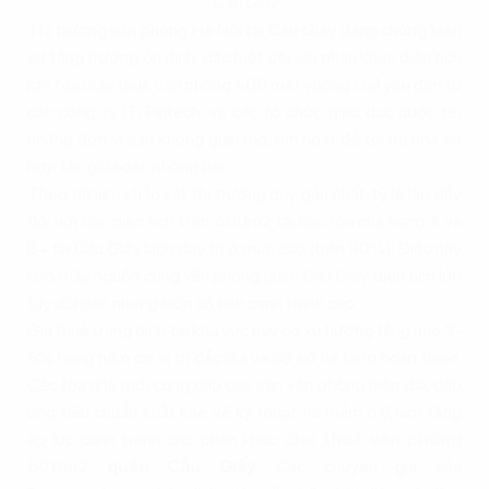
Cầu Giấy
Thị trường văn phòng Hà Nội tại Cầu Giấy đang chứng kiến
sự tăng trưởng ổn định, đặc biệt đối với phân khúc diện tích
lớn. Nhu cầu thuê văn phòng 500 mét vuông chủ yếu đến từ
các công ty IT, Fintech, và các tổ chức giáo dục quốc tế,
những đơn vị cần không gian mở, linh hoạt để tối ưu hóa sự
hợp tác giữa các phòng ban.
Theo dữ liệu khảo sát thị trường quý gần nhất, tỷ lệ lấp đầy
đối với các diện tích trên 400m2 tại các tòa nhà hạng A và
B+ tại Cầu Giấy luôn duy trì ở mức cao (trên 90%). Điều này
cho thấy nguồn cung văn phòng
quận Cầu Giấy
diện tích lớn
tuy dồi dào nhưng luôn có tính cạnh tranh cao.
Giá thuê trung bình tại khu vực này có xu hướng tăng nhẹ 3-
5% hàng năm do vị trí đắc địa và cơ sở hạ tầng hoàn thiện.
Các tòa nhà mới cung cấp các sàn văn phòng hiện đại, đáp
ứng tiêu chuẩn khắt khe về kỹ thuật và thẩm mỹ, làm tăng
áp lực cạnh tranh cho phân khúc
cho thuê văn phòng
500m2
quận Cầu Giấy
. Các chuyên gia của