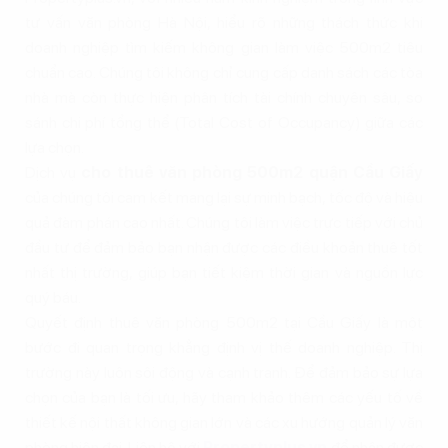
tư vấn văn phòng Hà Nội, hiểu rõ những thách thức khi
doanh nghiệp tìm kiếm không gian làm việc 500m2 tiêu
chuẩn cao. Chúng tôi không chỉ cung cấp danh sách các tòa
nhà mà còn thực hiện phân tích tài chính chuyên sâu, so
sánh chi phí tổng thể (Total Cost of Occupancy) giữa các
lựa chọn.
Dịch vụ
cho thuê văn phòng 500m2 quận Cầu Giấy
của chúng tôi cam kết mang lại sự minh bạch, tốc độ và hiệu
quả đàm phán cao nhất. Chúng tôi làm việc trực tiếp với chủ
đầu tư để đảm bảo bạn nhận được các điều khoản thuê tốt
nhất thị trường, giúp bạn tiết kiệm thời gian và nguồn lực
quý báu.
Quyết định thuê văn phòng 500m2 tại Cầu Giấy là một
bước đi quan trọng khẳng định vị thế doanh nghiệp. Thị
trường này luôn sôi động và cạnh tranh. Để đảm bảo sự lựa
chọn của bạn là tối ưu, hãy tham khảo thêm các yếu tố về
thiết kế nội thất không gian lớn và các xu hướng quản lý văn
phòng hiện đại. Liên hệ với
Propertyplus.vn
để nhận được