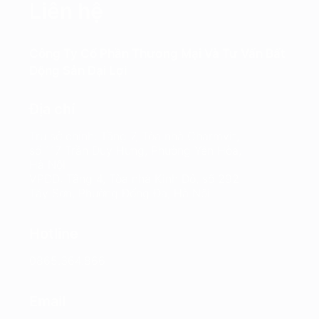
Liên hệ
Công Ty Cổ Phần Thương Mại Và Tư Vấn Bất
Động Sản Đại Lợi
Địa chỉ
Trụ sở chính: Tầng 7, Tòa nhà Charmvit,
số 117 Trần Duy Hưng, Phường Yên Hòa,
Hà Nội
VPĐD: Tầng 4, Tòa nhà Kinh Đô, số 292
Tây Sơn, Phường Đống Đa, Hà Nội
Hotline
0865.364.866
Email