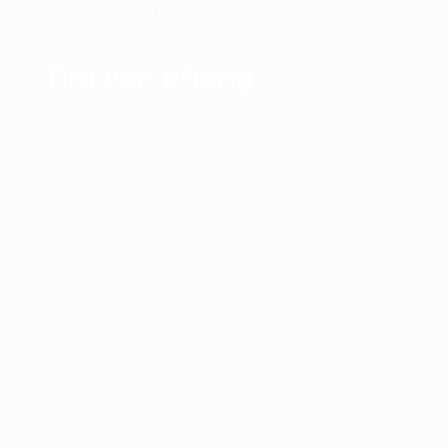
office@propertyplus.com.vn
Tìm văn phòng