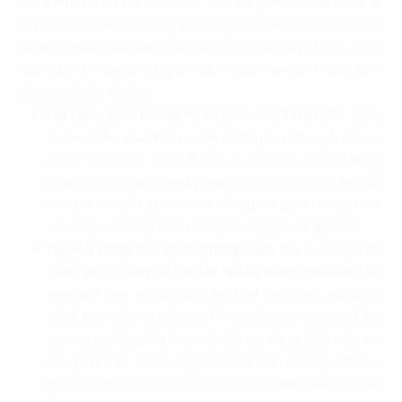
chỉ đơn thuần là lựa chọn một vị trí địa lý, mà còn là bước đi
chiến lược, mở ra những cơ hội phát triển vượt bậc cho
doanh nghiệp của bạn. Việc lựa chọn Cầu Giấy không chỉ là
vấn đề vị trí mà còn là chiến lược phát triển bền vững cho
doanh nghiệp của bạn.
Hạ tầng giao thông và kết nối vượt trội:
Cầu Giấy
là giao điểm của nhiều tuyến đường huyết mạch (Phạm
Hùng, Cầu Giấy, Vành đai 3) và gần các tuyến Metro
tương lai. Sự kết nối này giúp nhân viên và đối tác dễ
dàng di chuyển, giảm thiểu tắc nghẽn giao thông, một
yếu tố quan trọng ảnh hưởng đến năng suất làm việc.
Nguồn nhân lực chất lượng cao:
Khu vực này tập
trung các trường đại học lớn và khu công nghệ cao, tạo
ra nguồn nhân lực dồi dào, đặc biệt trong lĩnh vực công
nghệ thông tin và dịch vụ. Theo một nghiên cứu về thị
trường lao động Hà Nội, việc đặt trụ sở tại Cầu Giấy có
thể giúp các doanh nghiệp thuê văn phòng 500m2
giảm thiểu 15% chi phí tuyển dụng và đào tạo nhân sự