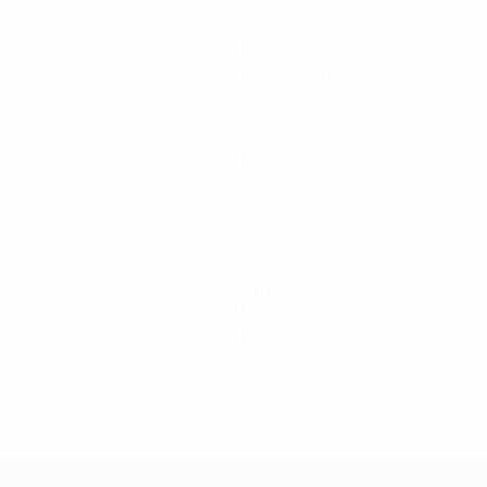
sản, nhiều năm
quản lý nội dung
thị trường cho
thuê văn phòng
và thông tin các
tòa nhà. Cung
cấp thông tin
hữu ích về thị
trường văn
phòng, các yếu
tố quan trọng
khi chọn văn
phòng như: một
vị trí tốt, diện
tích mặt sàn phù
hợp quy mô, tiện
ích…