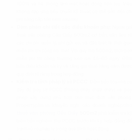
100% và hệ thống làm mát hoạt động liên tục. Việc
không đáp ứng tiêu chuẩn kỹ thuật có thể dẫn đến chi
phí nâng cấp tốn kém sau này.
Đàm phán chi tiết các điều khoản phụ:
Ngoài giá
thuê văn phòng Cầu Giấy 500m2 cơ bản, cần làm rõ
các chi phí quản lý, phí gửi xe, và đặc biệt là thời gian
miễn phí thi công nội thất. Với quy mô 500m2, thời gian
miễn phí thi công thường kéo dài 45-60 ngày. Đảm
bảo điều khoản tái ký và tăng giá thuê hàng năm được
quy định rõ ràng trong hợp đồng.
Kiểm tra tính pháp lý và PCCC:
Đảm bảo tòa nhà có
đầy đủ giấy tờ PCCC (Phòng cháy chữa cháy) và giấy
phép xây dựng phù hợp cho mục đích văn phòng.
Propertyplus.vn khuyến nghị các doanh nghiệp
cho
thuê văn phòng Cầu Giấy
500m2
phải kiểm tra kỹ
biên bản nghiệm thu PCCC trước khi ký hợp đồng để
tránh rủi ro pháp lý trong quá trình hoạt động.