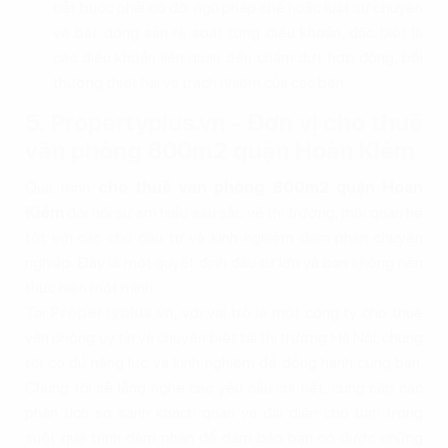
bắt buộc phải có đội ngũ pháp chế hoặc luật sư chuyên
về bất động sản rà soát từng điều khoản, đặc biệt là
các điều khoản liên quan đến chấm dứt hợp đồng, bồi
thường thiệt hại và trách nhiệm của các bên.
5. Propertyplus.vn - Đơn vị cho thuê
văn phòng 800m2 quận Hoàn Kiếm
Quá trình
cho thuê văn phòng 800m2 quận Hoàn
Kiếm
đòi hỏi sự am hiểu sâu sắc về thị trường, mối quan hệ
tốt với các chủ đầu tư và kinh nghiệm đàm phán chuyên
nghiệp. Đây là một quyết định đầu tư lớn và bạn không nên
thực hiện một mình.
Tại
Propertyplus.vn
, với vai trò là một công ty cho thuê
văn phòng uy tín và chuyên biệt tại thị trường Hà Nội, chúng
tôi có đủ năng lực và kinh nghiệm để đồng hành cùng bạn.
Chúng tôi sẽ lắng nghe các yêu cầu chi tiết, cung cấp các
phân tích so sánh khách quan và đại diện cho bạn trong
suốt quá trình đàm phán để đảm bảo bạn có được những