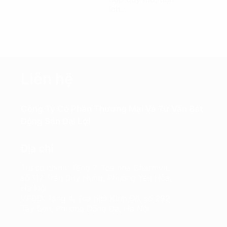
ích…
Liên hệ
Công Ty Cổ Phần Thương Mại Và Tư Vấn Bất
Động Sản Đại Lợi
Địa chỉ
Trụ sở chính: Tầng 7, Tòa nhà Charmvit,
số 117 Trần Duy Hưng, Phường Yên Hòa,
Hà Nội
VPĐD: Tầng 4, Tòa nhà Kinh Đô, số 292
Tây Sơn, Phường Đống Đa, Hà Nội