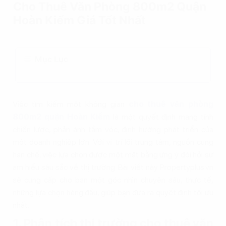
Cho Thuê Văn Phòng 800m2 Quận
Hoàn Kiếm Giá Tốt Nhất
Mục Lục
Việc tìm kiếm một không gian
cho thuê văn phòng
800m2 quận Hoàn Kiếm
là một quyết định mang tính
chiến lược, phản ánh tầm vóc, định hướng phát triển của
một doanh nghiệp lớn. Với vị trí lõi trung tâm, nguồn cung
hạn chế, việc lựa chọn được một mặt bằng ưng ý đòi hỏi sự
am hiểu sâu sắc về thị trường. Bài viết này Propertyplus.vn
sẽ cung cấp cho bạn một góc nhìn chuyên sâu, thực tế,
những lựa chọn hàng đầu, giúp bạn đưa ra quyết định tối ưu
nhất.
1. Phân tích thị trường cho thuê văn