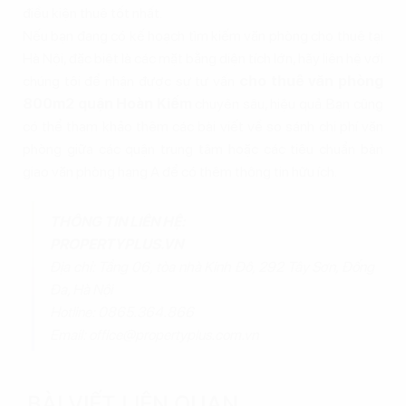
điều kiện thuê tốt nhất.
Nếu bạn đang có kế hoạch tìm kiếm văn phòng cho thuê tại
Hà Nội, đặc biệt là các mặt bằng diện tích lớn, hãy liên hệ với
chúng tôi để nhận được sự tư vấn
cho thuê văn phòng
800m2 quận Hoàn Kiếm
chuyên sâu, hiệu quả. Bạn cũng
có thể tham khảo thêm các bài viết về so sánh chi phí văn
phòng giữa các quận trung tâm hoặc các tiêu chuẩn bàn
giao văn phòng hạng A để có thêm thông tin hữu ích.
THÔNG TIN LIÊN HỆ:
PROPERTYPLUS.VN
Địa chỉ: Tầng 06, tòa nhà Kinh Đô, 292 Tây Sơn, Đống
Đa, Hà Nội
Hotline: 0865.364.866
Email: office@propertyplus.com.vn
BÀI VIẾT LIÊN QUAN