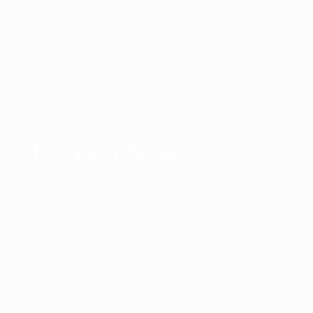
Hotline
0865.364.866
Email
office@propertyplus.com.vn
Tìm văn phòng