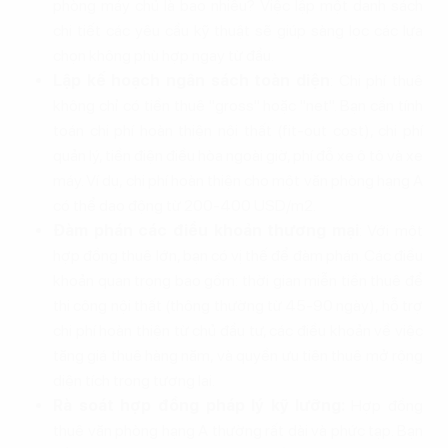
phòng máy chủ là bao nhiêu? Việc lập một danh sách
chi tiết các yêu cầu kỹ thuật sẽ giúp sàng lọc các lựa
chọn không phù hợp ngay từ đầu.
Lập kế hoạch ngân sách toàn diện
: Chi phí thuê
không chỉ có tiền thuê "gross" hoặc "net". Bạn cần tính
toán chi phí hoàn thiện nội thất (fit-out cost), chi phí
quản lý, tiền điện điều hòa ngoài giờ, phí đỗ xe ô tô và xe
máy. Ví dụ, chi phí hoàn thiện cho một văn phòng hạng A
có thể dao động từ 200-400 USD/m2.
Đàm phán các điều khoản thương mại
: Với một
hợp đồng thuê lớn, bạn có vị thế để đàm phán. Các điều
khoản quan trọng bao gồm: thời gian miễn tiền thuê để
thi công nội thất (thông thường từ 45-90 ngày), hỗ trợ
chi phí hoàn thiện từ chủ đầu tư, các điều khoản về việc
tăng giá thuê hàng năm, và quyền ưu tiên thuê mở rộng
diện tích trong tương lai.
Rà soát hợp đồng pháp lý kỹ lưỡng:
Hợp đồng
thuê văn phòng hạng A thường rất dài và phức tạp. Bạn