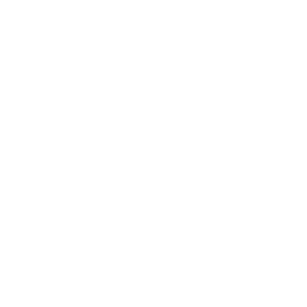
Nguồn cung cho các mặt bằng từ 800m2 trở lên trên một
sàn là cực kỳ khan hiếm. Đa số các tòa nhà trong khu vực
này được xây dựng từ lâu, có diện tích sàn điển hình nhỏ
hơn.
Do đó, các lựa chọn văn phòng diện tích lớn Hoàn Kiếm
thường chỉ tập trung ở các tòa nhà hạng A hoặc B+ được
xây dựng trong thời gian gần đây. Giá thuê văn phòng
quận
Hoàn Kiếm
cho phân khúc này luôn ở mức cao nhất thị
trường Hà Nội, không chỉ vì vị trí đắc địa mà còn vì sự khan
hiếm của sản phẩm. Tỷ lệ lấp đầy của các tòa nhà này luôn
duy trì ở mức trên 95%, cho thấy nhu cầu rất lớn từ các tập
đoàn đa quốc gia, tổ chức tài chính, các công ty luật hàng
đầu.
Ví dụ cụ thể, một doanh nghiệp tìm kiếm mặt bằng 800m2
tại Hoàn Kiếm phải chấp nhận mức giá thuê dao động từ
40-60 USD/m2/tháng (chưa bao gồm thuế, phí dịch vụ).
Đồng thời, quá trình tìm kiếm, đàm phán có thể kéo dài từ 6
đến 12 tháng do phải chờ đợi mặt bằng được giải phóng