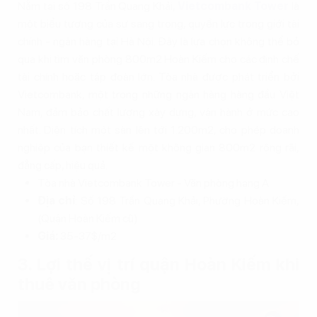
Nằm tại số 198 Trần Quang Khải,
Vietcombank Tower
là
một biểu tượng của sự sang trọng, quyền lực trong giới tài
chính - ngân hàng tại Hà Nội. Đây là lựa chọn không thể bỏ
qua khi tìm văn phòng 800m2 Hoàn Kiếm cho các định chế
tài chính hoặc tập đoàn lớn. Tòa nhà được phát triển bởi
Vietcombank, một trong những ngân hàng hàng đầu Việt
Nam, đảm bảo chất lượng xây dựng, vận hành ở mức cao
nhất. Diện tích một sàn lên tới 1.200m2, cho phép doanh
nghiệp của bạn thiết kế một không gian 800m2 rộng rãi,
đẳng cấp, hiệu quả.
Tòa nhà Vietcombank Tower - Văn phòng hạng A
Địa chỉ
: Số 198 Trần Quang Khải, Phường Hoàn Kiếm,
(Quận Hoàn Kiếm cũ)
Giá:
35-37$/m2
3. Lợi thế vị trí quận Hoàn Kiếm khi
thuê văn phòng