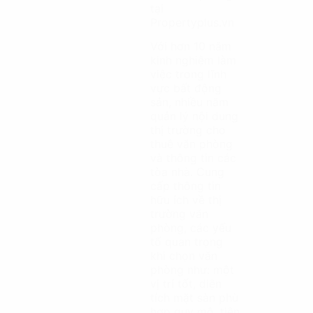
tại
Propertyplus.vn
Với hơn 10 năm
kinh nghiệm làm
việc trong lĩnh
vực bất động
sản, nhiều năm
quản lý nội dung
thị trường cho
thuê văn phòng
và thông tin các
tòa nhà. Cung
cấp thông tin
hữu ích về thị
trường văn
phòng, các yếu
tố quan trọng
khi chọn văn
phòng như: một
vị trí tốt, diện
tích mặt sàn phù
hợp quy mô, tiện